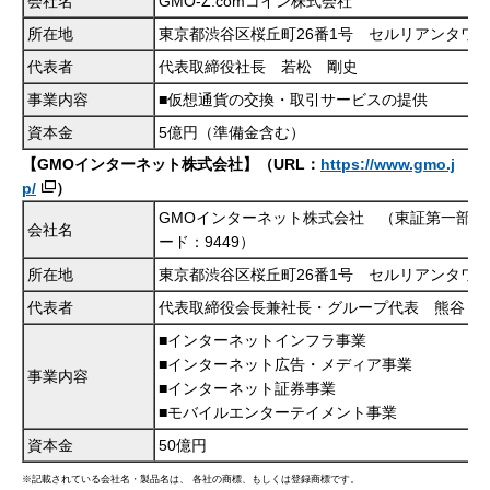
会社名
GMO-Z.comコイン株式会社
所在地
東京都渋谷区桜丘町26番1号 セルリアンタワ
代表者
代表取締役社長 若松 剛史
事業内容
■仮想通貨の交換・取引サービスの提供
資本金
5億円（準備金含む）
【GMOインターネット株式会社】（URL：
https://www.gmo.j
p/
）
GMOインターネット株式会社 （東証第一部 
会社名
ード：9449）
所在地
東京都渋谷区桜丘町26番1号 セルリアンタワ
代表者
代表取締役会長兼社長・グループ代表 熊谷 
■インターネットインフラ事業
■インターネット広告・メディア事業
事業内容
■インターネット証券事業
■モバイルエンターテイメント事業
資本金
50億円
※記載されている会社名・製品名は、 各社の商標、もしくは登録商標です。