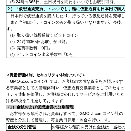
24時間365日、土日祝日を問わずいつでもお取引可能。
(5)
２）「仮想通貨売買
」
：いつでも手軽に仮想通貨を日本円で購入・
日本円で仮想通貨を購入したり、持っている仮想通貨を売却した
また当初はビットコインのみの取り扱いとなりますが、今後、仮
す。
取り扱い仮想通貨：ビットコイン
(1)
24時間365日お取引が可能。
(2)
売買手数料「0円」
(3)
ビットコイン出金手数料「0円」
(4)
＜資産管理体制、セキュリティ体制について＞
GMO-Z.comコイン社では、お客様の大切な資産をお預かりす
る事業者としての管理体制や、仮想通貨交換業者としてのセキュ
リティ体制を整備し、お客様に安心してサービスをご利用いただ
ける環境をご用意しております。
（1）金銭および仮想通貨の分別管理
お客様から預託された資産はすべて、GMO-Z.comコイン社の
資産と分別して管理し、毎営業日算定・照合を行います。
金銭の分別管理
お客様から預託を受けた金銭は、当社の自