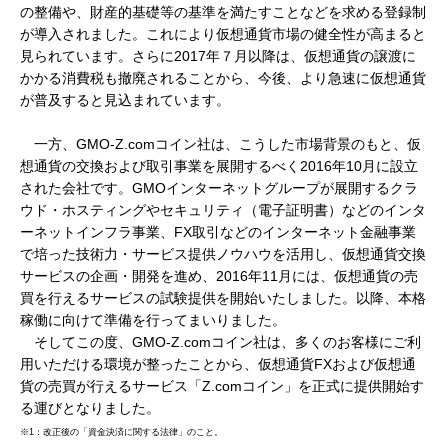
の整備や、財産的基礎等の基準を満たすことなどを求める登録制
が導入されました。これにより仮想通貨市場の健全性が高まると
見られています。さらに2017年７月以降は、仮想通貨の譲渡に
かかる消費税も撤廃されることから、今後、より急速に仮想通貨
が普及すると見込まれています。
一方、GMO-Z.comコイン社は、こうした市場背景のもと、仮
想通貨の交換および取引事業を展開するべく2016年10月に設立
された会社です。GMOインターネットグループが展開するクラ
ウド・ホスティングやセキュリティ（電子証明書）などのインタ
ーネットインフラ事業、FX取引などのインターネット金融事業
で培った技術力・サービス提供ノウハウを活用し、仮想通貨交換
サービスの企画・開発を進め、2016年11月には、仮想通貨の売
買を行えるサービスの試験提供を開始いたしました。以降、本格
稼働に向けて準備を行ってまいりました。
そしてこの度、GMO-Z.comコイン社は、多くのお客様にご利
用いただける環境が整ったことから、仮想通貨FXおよび仮想通
貨の売買が行えるサービス「Z.comコイン」を正式に提供開始す
る運びとなりました。
※1：改正後の「資金決済に関する法律」のこと。