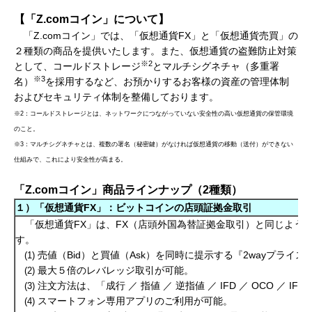
【「
Z.com
コイン」について】
「Z.comコイン」では、「仮想通貨FX」と「仮想通貨売買」の
２種類の商品を提供いたします。また、仮想通貨の盗難防止対策
※2
として、コールドストレージ
とマルチシグネチャ（多重署
※3
名）
を採用するなど、お預かりするお客様の資産の管理体制
およびセキュリティ体制を整備しております。
※2：コールドストレージとは、ネットワークにつながっていない安全性の高い仮想通貨の保管環境
のこと。
※3：マルチシグネチャとは、複数の署名（秘密鍵）がなければ仮想通貨の移動（送付）ができない
仕組みで、これにより安全性が高まる。
「
Z.com
コイン」商品ラインナップ（2種類）
１）「仮想通貨FX」：ビットコインの店頭証拠金取引
「仮想通貨FX」は、FX（店頭外国為替証拠金取引）と同じよう
す。
売値（Bid）と買値（Ask）を同時に提示する『2wayプライス（B
(1)
最大５倍のレバレッジ取引が可能。
(2)
注文方法は、「成行 ／ 指値 ／ 逆指値 ／ IFD ／ OCO ／ I
(3)
スマートフォン専用アプリのご利用が可能。
(4)