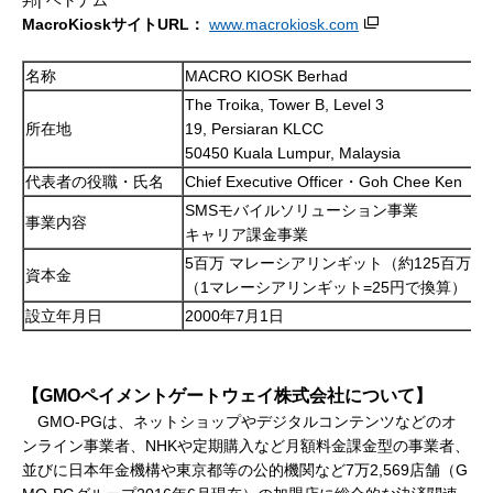
MacroKioskサイトURL：
www.macrokiosk.com
名称
MACRO KIOSK Berhad
The Troika, Tower B, Level 3
所在地
19, Persiaran KLCC
50450 Kuala Lumpur, Malaysia
代表者の役職・氏名
Chief Executive Officer・Goh Chee Ken
SMSモバイルソリューション事業
事業内容
キャリア課金事業
5百万 マレーシアリンギット（約125百万円
資本金
（1マレーシアリンギット=25円で換算）
設立年月日
2000年7月1日
【GMOペイメントゲートウェイ株式会社について】
GMO-PGは、ネットショップやデジタルコンテンツなどのオ
ンライン事業者、NHKや定期購入など月額料金課金型の事業者、
並びに日本年金機構や東京都等の公的機関など7万2,569店舗（G