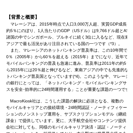
【背景と概要】
マレーシアは、2015年時点で人口3,000万人超、実質GDP成長率
約5％にのぼり、1人当たりのGDP（USドル）は9,766ドル超とASE
諸国の中でシンガポール、ブルネイに続く3位に入るなど、現在東
アジアで最も活況があり注目されている国の一つです（*3）。
また、マレーシアのネットバンキング普及率は、この10年間で約
0％（2005年）から60％を超える（2015年）までになり、近年では
モバイルバンキングの普及も急速に進み、普及率は2011年の約5％
ら2015年には20％超と伸びるなど、東南アジアの中でも先進的な
トバンキング普及国となっています(*4)。このような中、マレーシ
の銀行にとっては、「ネットバンキング・モバイルバンキングサー
スを安全･効率的に24時間運用する」ことが重要な課題の一つです
MacroKiosk社は、こうした課題の解決に必須となる、複数の
モバイルキャリアとの接続環境・24時間認証・ノーティフィケー
ションのノンストップ運用を、サブスクリプションモデル（継続
課金）で提供しています。更に、大手航空会社やコンテンツ提供
会社に対しても、同様のモバイルキャリア決済・認証・ノーティ