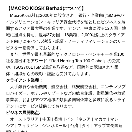
【MACRO KIOSK Berhadについて】
MacroKiosk社は2000年に設立され、銀行・企業向けSMSモバ
イルソリューション・キャリア課金代行を軸としたビジネスを展
開するアジア最大手の企業です。アジア、中東に渡る12カ国・地
域に拠点を持ち、世界37カ国、18業種、2,000社以上のクライア
ント向けにモバイル決済・認証・ノーティフィケーションのサー
ビスを一括提供しております。
また、世界で最も革新的なテクノロジー・ベンチャー企業100
社を選出するアワード『Red Herring Top 100 Global』の受賞
や、ISO27001 ISMS認証を取得など、国際的に認知された団
体・組織からの表彰・認証も受けております。
クライアント業種：
大手銀行や金融機関、航空会社、格安航空会社、コンテンツプ
ロバイダー、ホテルやリゾートなどの総合施設、衛星通信や放送
事業者、およびアジア地域の類似多国籍企業と多岐に渡るクライ
アントにサービス提供しております。
ビジネス展開拠点:
オーストラリア | 中国 | 香港 | インドネシア | マカオ | マレー
シア | フィリピン | シンガポール | 台湾 | タイ | アラブ首長国連
邦| ベトナム