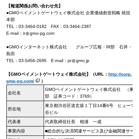
【報道関係お問い合わせ先】
●GMOペイメントゲートウェイ株式会社 企業価値創造戦略 統括
本部
TEL：03-3464-0182 FAX：03-3464-2387
E-mail：ir
gmo-pg.com
●GMOインターネット株式会社 グループ広報・IR部 石井・
島田
TEL：03-5456-2695 E-mail：pr
gmo.jp
【GMOペイメントゲートウェイ株式会社】（URL：
http://corp.
gmo-pg.com/
）
GMOペイメントゲートウェイ株式会社 （東証
会社名
部 証券コード：3769）
東京都渋谷区道玄坂１丁目14番6号 ヒューマ
所在地
谷ビル
代表者
代表取締役社長 相浦 一成
事業内容
■総合的な決済関連サービス及び金融関連サービ