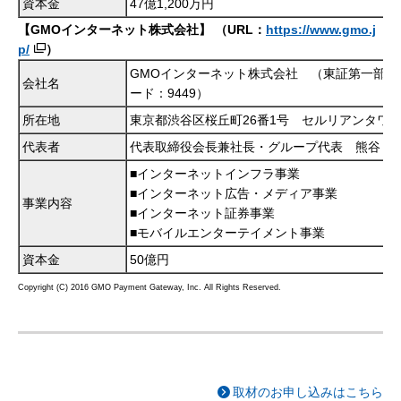
資本金
47億1,200万円
【GMOインターネット株式会社】
（URL：
https://www.gmo.j
p/
）
GMOインターネット株式会社 （東証第一部 
会社名
ード：9449）
所在地
東京都渋谷区桜丘町26番1号 セルリアンタワ
代表者
代表取締役会長兼社長・グループ代表 熊谷 
■インターネットインフラ事業
■インターネット広告・メディア事業
事業内容
■インターネット証券事業
■モバイルエンターテイメント事業
資本金
50億円
Copyright (C) 2016 GMO Payment Gateway, Inc. All Rights Reserved.
取材のお申し込みはこちら