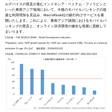
ルデバイスの普及が進むインドネシア・ベトナム・フィリピンと
いった東南アジア地域において、今後のモバイルバンキングの急
速な利用増加を見込み、MacroKiosk社の銀行向けサービスを展
開いたします。これにより、東南アジア諸国におけるモバイルバ
ンキングの普及と、オンライン決済環境の健全な発展に貢献して
まいります。
(*3)出典：THE WORLD BANK「World Development Indicators」
“Population, total／GDP growth (annual %)／GDP per capita (current US$)／Account at a financial
institution (% age 15+) [ts]” 最終更新：2016年8月10日
(*4)出典：FINANCIAL STABILITY AND PAYMENT SYSTEMS REPORT 2009,2014,2015