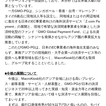
フィケーションを一括提供しており、本分野では世界最大級の企
業となっています。
一方GMO-PGは、シンガポール・香港・台湾・マレーシア・
タイの5拠点に現地法人等を設立し、同地域またはその周辺地域
に進出する日本のEC事業者向けの海外決済サービス「Z.com Pa
yment」の展開と、現地で有望な決済関連事業者を対象とした決
済特化型のファンド「GMO Global Payment Fund」による出資
活動の両輪で、シナジーを発揮させながらアジア圏の事業拡大を
推進しています。
このたびGMO-PGは、日本のEC事業者の海外進出支援のみな
らず、東南アジアでの現地銀行・大手企業への決済サービス等の
提供へも事業領域を拡げるべく、MacroKiosk社の株式を取得
し、グループ化することといたしました。
■今後の展開について
今後は、MacroKiosk社のアジア全域における高いプレゼン
ス・顧客基盤・サービス・人材基盤と、GMO-PGが日本の決済
ビジネスで20年以上培ってきた実績・知見・資金力等との相乗効
果で、東南アジア全域において様々な決済サービス展開を目指し
てまいります。
まずは、銀行口座保有率が50％以下(*3)と低いものの、モバイ