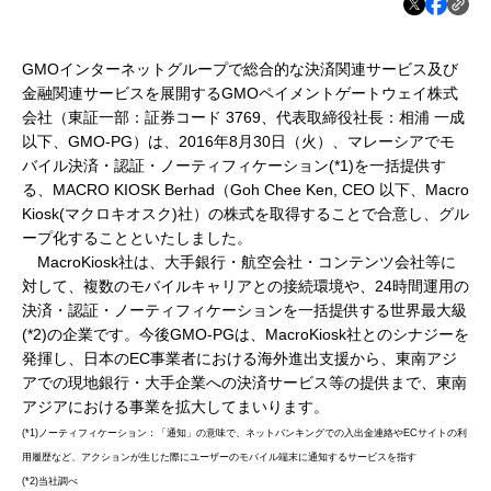
GMOインターネットグループで総合的な決済関連サービス及び
金融関連サービスを展開するGMOペイメントゲートウェイ株式
会社（東証一部：証券コード 3769、代表取締役社長：相浦 一成
以下、GMO-PG）は、2016年8月30日（火）、マレーシアでモ
バイル決済・認証・ノーティフィケーション(*1)を一括提供す
る、MACRO KIOSK Berhad（Goh Chee Ken, CEO 以下、Macro
Kiosk(マクロキオスク)社）の株式を取得することで合意し、グル
ープ化することといたしました。
MacroKiosk社は、大手銀行・航空会社・コンテンツ会社等に
対して、複数のモバイルキャリアとの接続環境や、24時間運用の
決済・認証・ノーティフィケーションを一括提供する世界最大級
(*2)の企業です。今後GMO-PGは、MacroKiosk社とのシナジーを
発揮し、日本のEC事業者における海外進出支援から、東南アジ
アでの現地銀行・大手企業への決済サービス等の提供まで、東南
アジアにおける事業を拡大してまいります。
(*1)ノーティフィケーション：「通知」の意味で、ネットバンキングでの入出金連絡やECサイトの利
用履歴など、アクションが生じた際にユーザーのモバイル端末に通知するサービスを指す
(*2)当社調べ