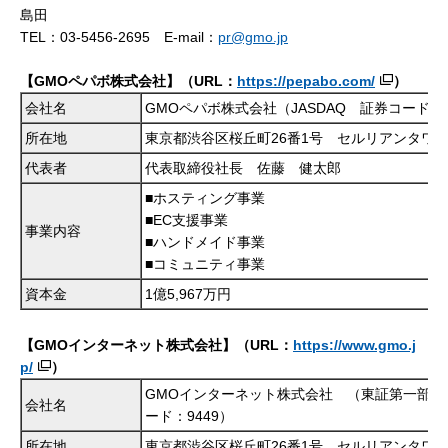
島田
TEL：03-5456-2695 E-mail：
pr@gmo.jp
【GMOペパボ株式会社】（URL：
https://pepabo.com/
）
会社名
GMOペパボ株式会社（JASDAQ 証券コード：3
所在地
東京都渋谷区桜丘町26番1号 セルリアンタワ
代表者
代表取締役社長 佐藤 健太郎
■ホスティング事業
■EC支援事業
事業内容
■ハンドメイド事業
■コミュニティ事業
資本金
1億5,967万円
【GMOインターネット株式会社
】
（URL：
https://www.gmo.j
p/
）
GMOインターネット株式会社 （東証第一部 
会社名
ード：9449）
所在地
東京都渋谷区桜丘町26番1号 セルリアンタワ