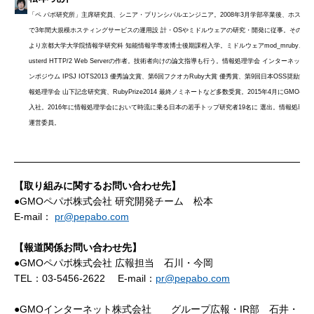
「ペ パボ研究所」主席研究員、シニア・プリンシパルエンジニア。2008年3月学部卒業後、ホステ
で3年間大規模ホスティングサービスの運用設 計・OSやミドルウェアの研究・開発に従事。その後、2
より京都大学大学院情報学研究科 知能情報学専攻博士後期課程入学。ミドルウェアmod_mruby、ngx_m
usterd HTTP/2 Web Serverの作者。技術者向けの論文指導も行う。情報処理学会 インターネット
ンポジウム IPSJ IOTS2013 優秀論文賞、第6回フクオカRuby大賞 優秀賞、第9回日本OSS奨励賞 、
報処理学会 山下記念研究賞、RubyPrize2014 最終ノミネートなど多数受賞。2015年4月にGMOペ
入社。2016年に情報処理学会において時流に乗る日本の若手トップ研究者19名に 選出。情報処理学会
運営委員。
【取り組みに関するお問い合わせ先】
●GMOペパボ株式会社 研究開発チーム 松本
E-mail：
pr@pepabo.com
【報道関係お問い合わせ先】
●GMOペパボ株式会社 広報担当 石川・今岡
TEL：03-5456-2622 E-mail：
pr@pepabo.com
●GMOインターネット株式会社 グループ広報・IR部 石井・