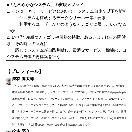
■「なめらかなシステム」の実現メソッド
1. インターネットサービスにおいて、システム自体が以下を解析す
・システムを構成するデータやサーバー等の要素
・利用するユーザーがどのようなカテゴリに属し、いかなる特
つか
2. 1で得た精緻なカテゴリや個別の特徴、あるいはそれらの関係性
き、その時々の状況に
応じてシステムが自己判断し、最適なサービス・機能のレコメ
システム自体の再構築を行う
【プロフィール】
栗林 健太郎
「ペ パボ研究所」所長、執行役員CTO。大学では法学部政治学科にて日本政治史および行政学を専
市役所勤務を経て、2008年よりソフトウェアエ ンジニアに転じ、2012年に株式会社paperboy&co.
ボ株式会社）に入社。Webアプリケーション開発者、マネジャーと して従事し、2015年より執行役
任。ソフトウェアエンジニアとして、大規模Webサービスを迅速に開発できる技術・開発プロセス、
用できるアーキテクチャに興味を持つ。また、近年では技術マネジメントの担い手として、経営課題
決に関心を持っている。著書に「スクラム実践 入門 ── 成果を生み出すアジャイルな開発プロセス
社、共著）、「入門Puppet - Automate Your Infrastructure」など。
松本 亮介