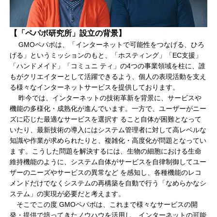
【「ペパボ研究所」設立の背景】
GMOペパボは、「インターネットで可能性をつなげる、ひろ
げる」というミッションのもと、「ホスティング」「EC支援」
「ハンドメイド」「コミュニ ティ」の4つの事業領域を柱に、誰
もがクリエイターとして活躍できるよう、個人の表現活動を支え
る様々なインターネットサービスを提供しております。
昨今では、インターネットの技術革新を背景に、サービスや
機能の多様化・成熟化が進んでいます。一方で、ユーザーがニー
ズに応じた最適なサービスを選択す ること自体が困難となって
いたり、最新技術の導入にはシステム管理者に対して高レベルな
知識や作業が求められたりと、複雑化・高度化が問題となってい
ま す。こうした問題を解決するには、生物の細胞における生命
維持機能のように、システム自体がサービスを自律制御してユー
ザーのニーズやサービスの異常など を感知し、各種機能のレコ
メンドだけでなくシステムの再構築を自動で行う「なめらかなシ
ステム」の実現が必要だと考えます。
そこでこの度 GMOペパボは、これまで様々なサービスの開
発・提供で培ってきたノウハウを活用し、インターネットの可能