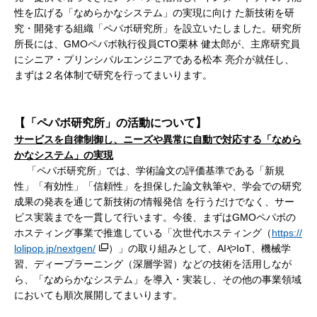
性を広げる「なめらかなシステム」の実現に向け た新技術を研
究・開発する組織「ペパボ研究所」を設立いたしました。研究所
所長には、GMOペパボ執行役員CTO栗林 健太郎が、主席研究員
にシニア・プリンシパルエンジニアである松本 亮介が就任し、
まずは２名体制で研究を行ってまいります。
【「ペパボ研究所」の活動について】
サービスを自律制御し、ニーズや異常に自動で対応する「なめら
かなシステム」の実現
「ペパボ研究所」では、学術論文の評価基準である「新規
性」「有効性」「信頼性」を担保した論文執筆や、学会での研究
成果の発表を通じて新技術の情報発信 を行うだけでなく、サー
ビス実装までを一貫して行います。今後、まずはGMOペパボの
ホスティング事業で推進している「次世代ホスティング（
https://
lolipop.jp/nextgen/
）」の取り組みとして、AIやIoT、機械学
習、ディープラーニング（深層学習）などの技術を活用しなが
ら、「なめらかなシステム」を導入・実装し、その他の事業領域
においても順次展開してまいります。