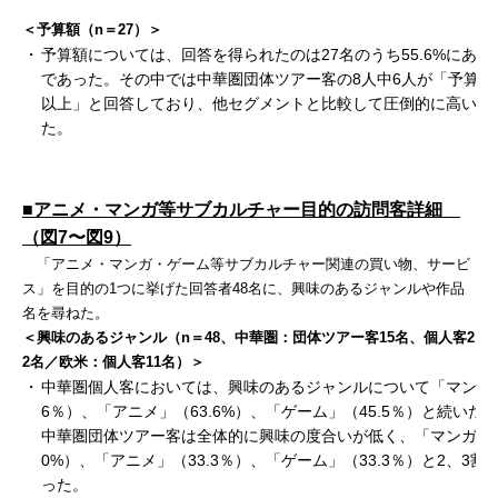
＜予算額（n＝27）＞
・
予算額については、回答を得られたのは27名のうち55.6%にあた
であった。その中では中華圏団体ツアー客の8人中6人が「予算額
以上」と回答しており、他セグメントと比較して圧倒的に高い結
た。
■アニメ・マンガ等サブカルチャー目的の訪問客詳細
（図7〜図9）
「アニメ・マンガ・ゲーム等サブカルチャー関連の買い物、サービ
ス」を目的の1つに挙げた回答者48名に、興味のあるジャンルや作品
名を尋ねた。
＜興味のあるジャンル（n＝48、中華圏：団体ツアー客15名、個人客2
2名／欧米：個人客11名）＞
・
中華圏個人客においては、興味のあるジャンルについて「マンガ」
6％）、「アニメ」（63.6%）、「ゲーム」（45.5％）と続いた
中華圏団体ツアー客は全体的に興味の度合いが低く、「マンガ」（
0%）、「アニメ」（33.3％）、「ゲーム」（33.3％）と2、3割
った。