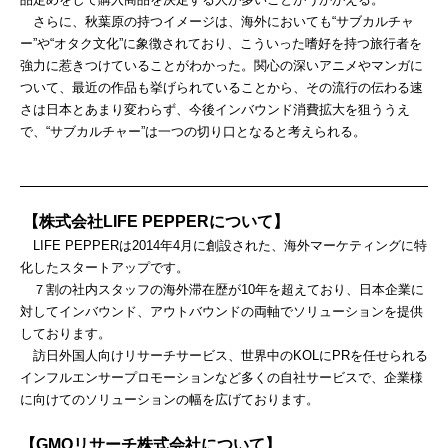
さらに、秋葉原の持つイメージは、海外においても“サブカルチャ
ー”や“オタク文化”に象徴されており、こういった嗜好を持つ旅行者を
強力に惹きつけていることがわかった。関心の深いアニメやマンガに
ついて、最近の作品も挙げられていることから、その流行の伝わる速
さは日本とあまり変わらず、今後インバウンド消費拡大を狙ううえ
で、“サブカルチャー”は一つの切り口となると考えられる。
【株式会社LIFE PEPPERについて】
LIFE PEPPERは2014年4月に創設された、海外マーケティングに特
化したスタートアップです。
７割の社内スタッフの海外滞在歴が10年を超えており、日本企業に
対してインバウンド、アウトバウンドの両軸でソリューションを提供
しております。
訪日外国人向けリサーチサービス、世界中のKOLにPRを任せられる
インフルエンサープロモーションなど多くの自社サービスで、企業様
に向けてのソリューションの幅を広げております。
【GMOリサーチ株式会社について】