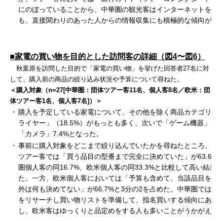
にのぼっていることから、中華圏の観光客はインターネットを利
も、直接関わりのあった人からの情報収集にも積極的な傾向があ
■家電の買い物を目的とした訪問客の詳細（図4〜図6）
秋葉原を訪問した目的で「家電の買い物」を挙げた回答者27名に対
して、購入前の商品の絞り込み状況や予算について尋ねた。
＜購入対象（n=27[中華圏：団体ツアー客11名、個人客8名／欧米：団
体ツアー客1名、個人客7名]）＞
・
購入を予定している家電について、その他を除く商品カテゴリ別
ライヤー」（18.5%）がもっとも多く、次いで「ゲーム機器」11.
「カメラ」7.4%となった。
・
事前に購入対象をどこまで絞り込んでいたかを尋ねたところ、中
ツアー客では「買う品目の型番まで完全に決めていた」が63.6%
圏個人客の同16.7%、欧米個人客の同33.3%と比較して高い結果
た。一方、欧米個人客においては「予算も含めて、当該品目を買
外は何も決めてない」が66.7%と3分の2を占めた。中華圏では事
をリサーチし買い物リストを準備して、指名買いする傾向にある
し、欧米客はゆっくりと品定めをする人も多いことがうかがえる