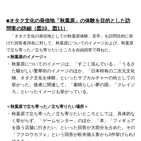
■オタク文化の発信地「秋葉原」の体験を目的とした訪
問客の詳細（図10、図11）
「オタク文化の発信地としての秋葉原体験、見学」を訪問目的に挙
げた回答者26名に対して、秋葉原についてのイメージおよび、秋葉原
で立ち寄った／立ち寄りたいところを自由回答で尋ねた。
＜秋葉原のイメージ＞
・
秋葉原についてのイメージは、「すごく混んでいる」「うるさい
た騒がしい繁華街のイメージのほか、「日本特有の二次元文化」
物、オタク文化を体験」といったサブカルチャーの街としてのイ
挙がった。後者に関連して、「素晴らしい夢の国」「クレイジー
ろ」といったイメージも挙がっている。
＜秋葉原で立ち寄った／立ち寄りたい場所＞
・
秋葉原で立ち寄った／立ち寄りたいところとしては、具体的な店
く挙がらず、「ゲームセンター」のほか、「本」「フィギュア」
を扱う店舗に行きたい、といった回答が大部分を占めた。その中
「フクロウカフェ」という回答が欧米個人客から2件挙げられた