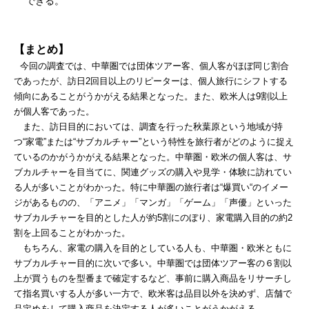
できる。
【まとめ】
今回の調査では、中華圏では団体ツアー客、個人客がほぼ同じ割合
であったが、訪日2回目以上のリピーターは、個人旅行にシフトする
傾向にあることがうかがえる結果となった。また、欧米人は9割以上
が個人客であった。
また、訪日目的においては、調査を行った秋葉原という地域が持
つ“家電”または“サブカルチャー”という特性を旅行者がどのように捉え
ているのかがうかがえる結果となった。中華圏・欧米の個人客は、サ
ブカルチャーを目当てに、関連グッズの購入や見学・体験に訪れてい
る人が多いことがわかった。特に中華圏の旅行者は“爆買い“のイメー
ジがあるものの、「アニメ」「マンガ」「ゲーム」「声優」といった
サブカルチャーを目的とした人が約5割にのぼり、家電購入目的の約2
割を上回ることがわかった。
もちろん、家電の購入を目的としている人も、中華圏・欧米ともに
サブカルチャー目的に次いで多い。中華圏では団体ツアー客の６割以
上が買うものを型番まで確定するなど、事前に購入商品をリサーチし
て指名買いする人が多い一方で、欧米客は品目以外を決めず、店舗で
品定めをして購入商品を決定する人が多いことがうかがえる。