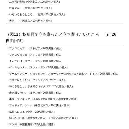
・二次元の聖地（中国北京／10代男性／個人）
・にぎやか。（台湾／30代男性／個人）
・いろいろあるところ。（台湾／20代男性／個人）
・天国。（中国北京／10代男性／団体）
（図11）秋葉原で立ち寄った／立ち寄りたいところ （n=26
自由回答）
・フクロウカフェ（ラトビア／20代男性／個人）
・フクロウカフェ（アメリカ／30代男性／個人）
・まんだらけ（スウェーデン／10代男性／個人）
・ゲームセンター（スウェーデン／20代男性／個人）
・ゲームセンター、ショッピング、スターウォーズのタオルがほしい（ドイツ／20代男性／個人）
・コスプレを見たい（フランス／20代男性／個人）
・特に予定なし、歩き回る（イタリア／20代男性／個人）
・歩き回りたい。（オランダ／20代男性／個人）
・本屋、フィギュア、SEGA（中国重慶市／20代女性／団体）
・フィギュア、ゲーム（中国北京市／10代男性／団体）
・気持ちによる（中国／20代男性／個人）
・SEGA（台湾／20代男性／個人）（台湾／30代男性／個人）
・マンガ（中国甘粛省／20代女性／団体）