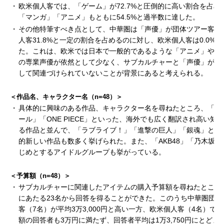
・
欧米個人客では、「ゲーム」が72.7%と圧倒的に高い割合を占め
「マンガ」「アニメ」もともに54.5%と過半数に達した。
・
その他特筆すべき点として、中華圏は「声優」が団体ツアー客20.
人客31.8%と一定の割合を占めるのに対し、欧米個人客は0.0%
た。これは、欧米では日本で一般的であるような「アニメ」や「
の専業声優が依然として少なく、サブカルチャーと「声優」がイ
して関連づけられていないことが背景にあると考えられる。
＜作品名、キャラクター名（n=48）＞
・
具体的に興味のある作品、キャラクター名を尋ねたところ、「ド
ール」「ONE PIECE」といった、海外でも広く翻訳され高い知
る作品と並んで、「ラブライブ！」「進撃の巨人」「銀魂」とい
的新しい作品も数多く挙げられた。また、「AKB48」「乃木坂4
じめとするアイドルグループも挙がっている。
＜予算額（n=48）＞
・
サブカルチャーに関連したアイテムの購入予算額を尋ねたところ
にあたる23名から回答を得ることができた。このうち中華圏団体
客（7名）が平均3万3,000円と高い一方、欧米個人客（4名）で
額の回答者も3万円に満たず、回答者平均は1万3,750円にとどま