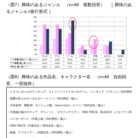
（図7）興味のあるジャンル （n=48 複数回答） ［ 興味のあ
るジャンル×旅行形式 ］
（図8）興味のある作品名、キャラクター名 （n=48 自由回
答、一部抜粋）
・ドラゴンボールのフィギュア、ストリートファイターのゲーム・フィギュア（フランス／20代男性／個
・進撃の巨人のキーホルダー（ドイツ／20代男性／個人）
・乃木坂46、欅坂46、モーニング娘、Juice=Juice（ドイツ／20代女性／個人）
・不思議の海のナディア、デスノート、ヱヴァンゲリヲン、ONE PIECE、BLEACH（イタリア／20代
・バイオハザード（中国上海／20代男性／個人）
・ONE PIECE（中国北京／30代女性／個人）
・銀魂、ラブライブ！（中国北京／20代男性／個人）