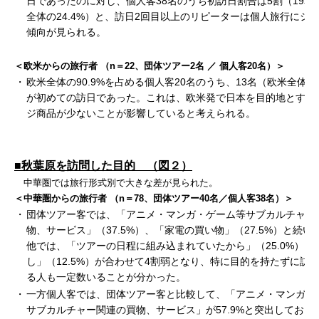
日であったのに対し、個人客38名のうち初訪日割合は5割（19名
全体の24.4%）と、訪日2回目以上のリピーターは個人旅行にシ
傾向が見られる。
＜欧米からの旅行者 （n＝22、団体ツアー2名 ／ 個人客20名）＞
・
欧米全体の90.9%を占める個人客20名のうち、13名（欧米全体の5
が初めての訪日であった。これは、欧米発で日本を目的地とする
ジ商品が少ないことが影響していると考えられる。
■秋葉原を訪問した目的 （図２）
中華圏では旅行形式別で大きな差が見られた。
＜中華圏からの旅行者 （n＝78、団体ツアー40名／個人客38名）＞
・
団体ツアー客では、「アニメ・マンガ・ゲーム等サブカルチャー
物、サービス」（37.5%）、「家電の買い物」（27.5%）と続い
他では、「ツアーの日程に組み込まれていたから」（25.0%）、
し」（12.5%）が合わせて4割弱となり、特に目的を持たずに訪
る人も一定数いることが分かった。
・
一方個人客では、団体ツアー客と比較して、「アニメ・マンガ・
サブカルチャー関連の買物、サービス」が57.9%と突出しており