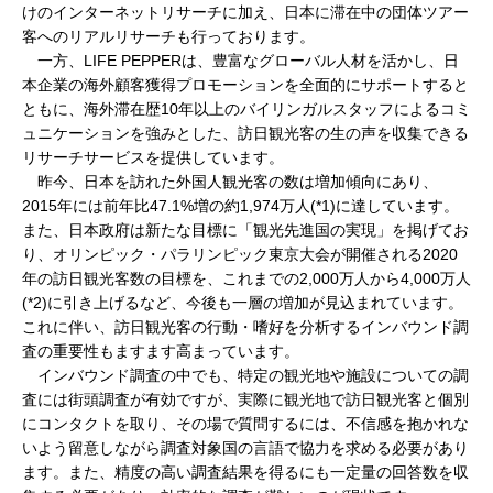
けのインターネットリサーチに加え、日本に滞在中の団体ツアー
客へのリアルリサーチも行っております。
一方、LIFE PEPPERは、豊富なグローバル人材を活かし、日
本企業の海外顧客獲得プロモーションを全面的にサポートすると
ともに、海外滞在歴10年以上のバイリンガルスタッフによるコミ
ュニケーションを強みとした、訪日観光客の生の声を収集できる
リサーチサービスを提供しています。
昨今、日本を訪れた外国人観光客の数は増加傾向にあり、
2015年には前年比47.1%増の約1,974万人(*1)に達しています。
また、日本政府は新たな目標に「観光先進国の実現」を掲げてお
り、オリンピック・パラリンピック東京大会が開催される2020
年の訪日観光客数の目標を、これまでの2,000万人から4,000万人
(*2)に引き上げるなど、今後も一層の増加が見込まれています。
これに伴い、訪日観光客の行動・嗜好を分析するインバウンド調
査の重要性もますます高まっています。
インバウンド調査の中でも、特定の観光地や施設についての調
査には街頭調査が有効ですが、実際に観光地で訪日観光客と個別
にコンタクトを取り、その場で質問するには、不信感を抱かれな
いよう留意しながら調査対象国の言語で協力を求める必要があり
ます。また、精度の高い調査結果を得るにも一定量の回答数を収