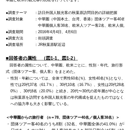
●調査テーマ
：訪日外国人観光客の秋葉原訪問目的の詳細把握
●調査対象
：中華圏（中国本土、台湾、香港）団体ツアー客
40
名
中華圏個人客
38
名、欧米人ツアー客2名、欧米人個人客
●調査期間
：
2016
年4月4日、4月6日
●調査方法
：街頭調査
●調査場所
：
JR
秋葉原駅近辺
■回答者の属性 （図1-1、図1-2）
回答者の属性について、中華圏、欧米ごとに、性別・年代、旅行形
式（団体ツアー客、個人客）をまとめた。
・
性別・年齢については、全体で男性60名(％)、女性40名(％)となり、
性では20代37名（61.7％）、30代10名（16.7%）、女性は20代28名（7
0%）、30代8名（20.0%）と続き、20代〜30代の若年層が中心となっ
は秋葉原を訪問する外国人観光客の年代構成を捉えたものではなく、
への協力率も大きく影響している。
＜中華圏からの旅行者 （n＝78、団体ツアー40名／個人客38名）＞
・
団体ツアー客40名のうち8割（32名、中華圏全体の41.0%）が初