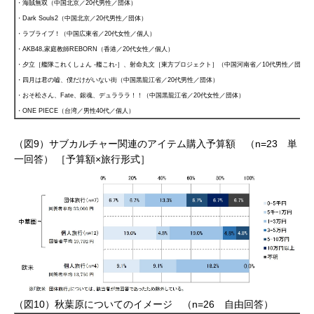
・海賊無双（中国北京／20代男性／団体）
・Dark Souls2（中国北京／20代男性／団体）
・ラブライブ！（中国広東省／20代女性／個人）
・AKB48,家庭教師REBORN（香港／20代女性／個人）
・夕立［艦隊これくしょん -艦これ-］、射命丸文［東方プロジェクト］（中国河南省／10代男性／団体）
・四月は君の嘘、僕だけがいない街（中国黒龍江省／20代男性／団体）
・おそ松さん、Fate、銀魂、デュラララ！！（中国黒龍江省／20代女性／団体）
・ONE PIECE（台湾／男性40代／個人）
（図9）サブカルチャー関連のアイテム購入予算額 （n=23 単
一回答） ［予算額×旅行形式］
（図10）秋葉原についてのイメージ （n=26 自由回答）