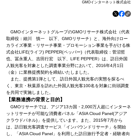
GMOインターネット株式会社
GMOインターネットグループのGMOリサーチ株式会社（代表
取締役：細川 慎一 以下、GMOリサーチ）と、海外向けロー
カライズ事業・リサーチ事業・プロモーション事業を手がける株
式会社LIFE(ライフ) PEPPER(ペッパー)（代表取締役：菅沼哲
也、冨永重人、吉田行宏 以下、LIFE PEPPER）は、訪日外国
人観光客を対象とした調査事業分野において、2016年4月1日
（金）に業務提携契約を締結いたしました。
また、提携第1弾として、訪日外国人観光客の実態を探るべ
く、東京・秋葉原を訪れた外国人観光客100名を対象に街頭調査
を共同で実施しました。
【業務連携の背景と目的】
GMOリサーチでは、アジア13カ国・2,000万人超にインターネ
ットリサーチが可能な消費者パネル「ASIA Cloud Panel(アジア
クラウドパネル)」を提供しています。また、2015年7月から
は、訪日観光客調査サービス「インバウンドリサーチ」を開始
し、「ASIA Cloud Panel」を利用した訪日旅行予定者・経験者向