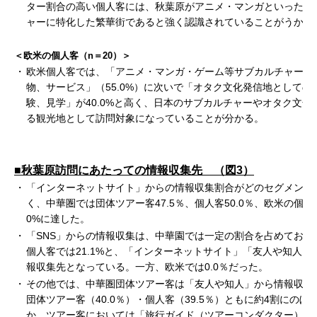
ター割合の高い個人客には、秋葉原がアニメ・マンガといったサ
ャーに特化した繁華街であると強く認識されていることがうかが
＜欧米の個人客（n＝20）＞
・
欧米個人客では、「アニメ・マンガ・ゲーム等サブカルチャー関
物、サービス」（55.0%）に次いで「オタク文化発信地としての
験、見学」が40.0%と高く、日本のサブカルチャーやオタク文化
る観光地として訪問対象になっていることが分かる。
■秋葉原訪問にあたっての情報収集先 （図3）
・
「インターネットサイト」からの情報収集割合がどのセグメント
く、中華圏では団体ツアー客47.5％、個人客50.0％、欧米の個人客
0%に達した。
・
「SNS」からの情報収集は、中華園では一定の割合を占めており
個人客では21.1%と、「インターネットサイト」「友人や知人」
報収集先となっている。一方、欧米では0.0％だった。
・
その他では、中華圏団体ツアー客は「友人や知人」から情報収集
団体ツアー客（40.0％）・個人客（39.5％）ともに約4割にのぼ
か、ツアー客においては「旅行ガイド（ツアーコンダクター）」が3