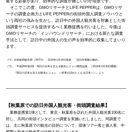
集する必要があり、効率的な調査が難しいのが現状です。
そこでこの度、GMOリサーチとLIFE PEPPERは、GMOリサ
ーチの調査企画力とLIFE PEPPERの街頭外国人調査ノウハウと
いう両社の強みを生かし、訪日中の外国人観光客を対象とした街
頭調査サービスを提供するべく業務提携を行いました。今後は
GMOリサーチの「インバウンドリサーチ」における新たな調査
手法として、訪日中の外国人の生の声を効率的に収集してまいり
ます。
（*1）日本政府観光局（JNTO）：2016年1月19日発表 「訪日外客数の動向」
（*2）「平成28年第2回 明日の日本を支える観光ビジョン構想会議」（2016年3月30日開催）
『明日の日本を支える観光ビジョン ―世界が訪れたくなる日本へ―』より
【秋葉原での訪日外国人観光客・街頭調査結果】
業務提携第1弾として、東京・秋葉原を訪れた外国人観光客100名に
対し、共同の街頭インタビュー調査を実施いたしました。同調査で
は、主に秋葉原での観光の目的について、団体ツアー客と個人客、中
華圏と欧米の観光客の比較を行っています。