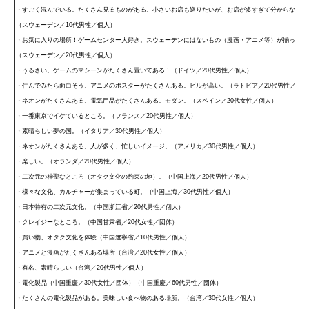
・すごく混んでいる。たくさん見るものがある。小さいお店も巡りたいが、お店が多すぎて分からない。
（スウェーデン／10代男性／個人）
・お気に入りの場所！ゲームセンター大好き。スウェーデンにはないもの（漫画・アニメ等）が揃ってい
（スウェーデン／20代男性／個人）
・うるさい。ゲームのマシーンがたくさん置いてある！（ドイツ／20代男性／個人）
・住んでみたら面白そう。アニメのポスターがたくさんある。ビルが高い。（ラトビア／20代男性／個人
・ネオンがたくさんある。電気用品がたくさんある。モダン。（スペイン／20代女性／個人）
・一番東京でイケているところ。（フランス／20代男性／個人）
・素晴らしい夢の国。（イタリア／30代男性／個人）
・ネオンがたくさんある。人が多く、忙しいイメージ。（アメリカ／30代男性／個人）
・楽しい。（オランダ／20代男性／個人）
・二次元の神聖なところ（オタク文化の約束の地）。（中国上海／20代男性／個人）
・様々な文化、カルチャーが集まっている町。（中国上海／30代男性／個人）
・日本特有の二次元文化。（中国浙江省／20代男性／個人）
・クレイジーなところ。（中国甘粛省／20代女性／団体）
・買い物、オタク文化を体験（中国遼寧省／10代男性／個人）
・アニメと漫画がたくさんある場所（台湾／20代女性／個人）
・有名、素晴らしい（台湾／20代男性／個人）
・電化製品（中国重慶／30代女性／団体）（中国重慶／60代男性／団体）
・たくさんの電化製品がある。美味しい食べ物のある場所。（台湾／30代女性／個人）