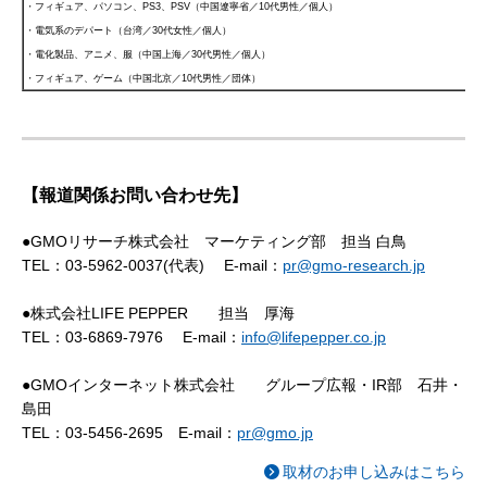
・フィギュア、パソコン、PS3、PSV（中国遼寧省／10代男性／個人）
・電気系のデパート（台湾／30代女性／個人）
・電化製品、アニメ、服（中国上海／30代男性／個人）
・フィギュア、ゲーム（中国北京／10代男性／団体）
【報道関係お問い合わせ先】
●GMOリサーチ株式会社 マーケティング部 担当 白鳥
TEL：03-5962-0037(代表) E-mail：
pr@gmo-research.jp
●株式会社LIFE PEPPER 担当 厚海
TEL：03-6869-7976 E-mail：
info@lifepepper.co.jp
●GMOインターネット株式会社 グループ広報・IR部 石井・
島田
TEL：03-5456-2695 E-mail：
pr@gmo.jp
取材のお申し込みはこちら