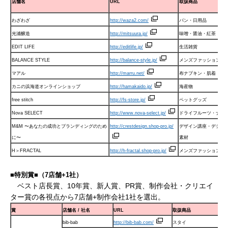
店舗名
URL
取扱商品
わざわざ
http://waza2.com/
パン・日用品
光浦醸造
http://mitsuura.jp/
味噌・醤油・紅茶
EDIT LIFE
http://editlife.jp/
生活雑貨
BALANCE STYLE
http://balance-style.jp/
メンズファッション
マアル
http://marru.net/
布ナプキン・肌着
カニの浜海道オンラインショップ
http://hamakaido.jp/
海産物
free stitch
http://fs-store.jp/
ペットグッズ
Nova SELECT
http://www.nova-select.jp/
ドライフルーツ・ナッ
M&M 〜あなたの成功とブランディングのため
http://crestdesign.shop-pro.jp/
デザイン講座・デジタ
に〜
素材
H＞FRACTAL
http://h-fractal.shop-pro.jp/
メンズファッション
■特別賞■（7店舗+1社）
ベスト店長賞、10年賞、新人賞、PR賞、制作会社・クリエイ
ター賞の各視点から7店舗+制作会社1社を選出。
賞
店舗名
/ 社名
URL
取扱商品
bib-bab
http://bib-bab.com/
スタイ