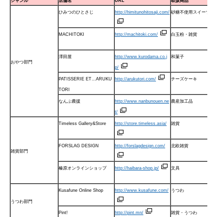
ジャンル
店舗名
URL
取扱商品
ひみつのひとさじ
http://himitunohitosaji.com/
砂糖不使用スイーツ
MACHITOKI
http://machitoki.com/
白玉粉・雑貨
澤田屋
http://www.kurodama.co.j
和菓子
おやつ部門
p/
PATISSERIE ET…ARUKU
http://arukutori.com/
チーズケーキ
TORI
なんぶ農援
http://www.nanbunouen.ne
農産加工品
t/
Timeless Gallery&Store
http://store.timeless.asia/
雑貨
FORSLAG DESIGN
http://forslagdesign.com/
北欧雑貨
雑貨部門
榛原オンラインショップ
http://haibara-shop.jp/
文具
Kusafune Online Shop
http://www.kusafune.com/
うつわ
うつわ部門
Pint!
http://pint.mn/
雑貨・うつわ