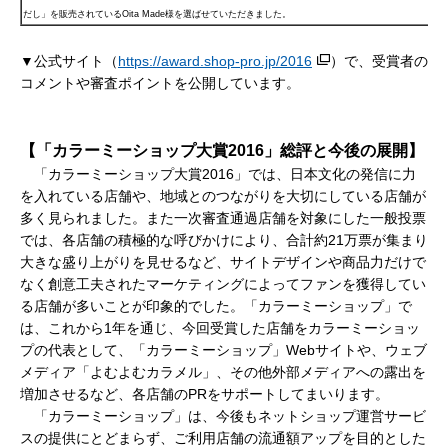
だし」を販売されているOita Made様を選ばせていただきました。
▼公式サイト（
https://award.shop-pro.jp/2016
）で、受賞者の
コメントや審査ポイントを公開しています。
【「カラーミーショップ大賞2016」総評と今後の展開】
「カラーミーショップ大賞2016」では、日本文化の発信に力
を入れている店舗や、地域とのつながりを大切にしている店舗が
多く見られました。また一次審査通過店舗を対象にした一般投票
では、各店舗の積極的な呼びかけにより、合計約21万票が集まり
大きな盛り上がりを見せるなど、サイトデザインや商品力だけで
なく創意工夫されたマーケティングによってファンを獲得してい
る店舗が多いことが印象的でした。「カラーミーショップ」で
は、これから1年を通じ、今回受賞した店舗をカラーミーショッ
プの代表として、「カラーミーショップ」Webサイトや、ウェブ
メディア「よむよむカラメル」、その他外部メディアへの露出を
増加させるなど、各店舗のPRをサポートしてまいります。
「カラーミーショップ」は、今後もネットショップ運営サービ
スの提供にとどまらず、ご利用店舗の流通額アップを目的とした