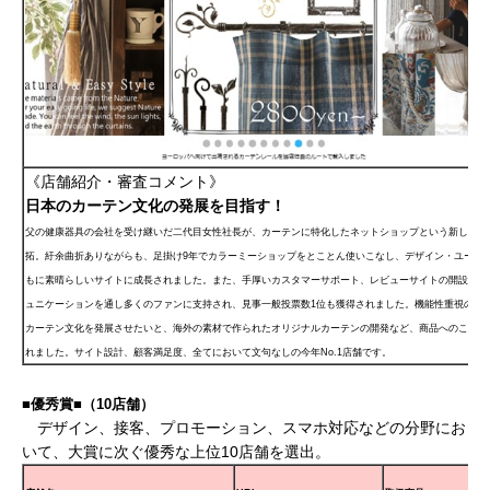
《店舗紹介・審査コメント》
日本のカーテン文化の発展を目指す！
父の健康器具の会社を受け継いだ二代目女性社長が、カーテンに特化したネットショップという新しいビ
拓。紆余曲折ありながらも、足掛け9年でカラーミーショップをとことん使いこなし、デザイン・ユーザ
もに素晴らしいサイトに成長されました。また、手厚いカスタマーサポート、レビューサイトの開設、SN
ュニケーションを通し多くのファンに支持され、見事一般投票数1位も獲得されました。機能性重視の画
カーテン文化を発展させたいと、海外の素材で作られたオリジナルカーテンの開発など、商品へのこだわ
れました。サイト設計、顧客満足度、全てにおいて文句なしの今年No.1店舗です。
■優秀賞■（10店舗）
デザイン、接客、プロモーション、スマホ対応などの分野にお
いて、大賞に次ぐ優秀な上位10店舗を選出。