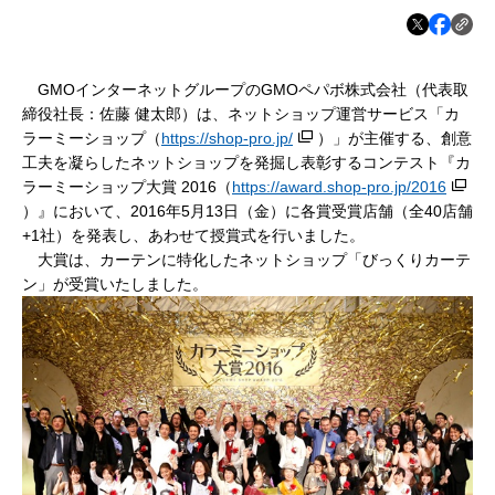
GMOインターネットグループのGMOペパボ株式会社（代表取
締役社長：佐藤 健太郎）は、ネットショップ運営サービス「カ
ラーミーショップ（
https://shop-pro.jp/
）」が主催する、創意
工夫を凝らしたネットショップを発掘し表彰するコンテスト『カ
ラーミーショップ大賞 2016（
https://award.shop-pro.jp/2016
）』において、2016年5月13日（金）に各賞受賞店舗（全40店舗
+1社）を発表し、あわせて授賞式を行いました。
大賞は、カーテンに特化したネットショップ「びっくりカーテ
ン」が受賞いたしました。