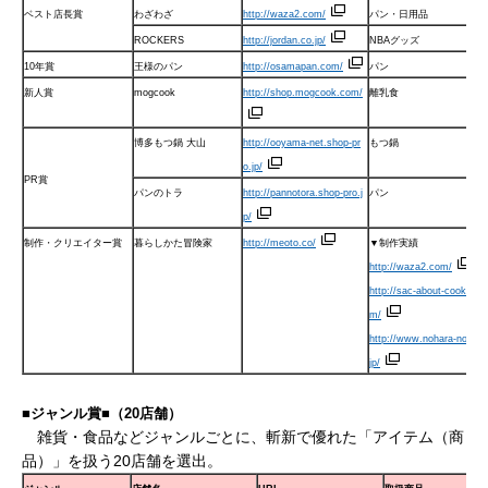
ベスト店長賞
わざわざ
http://waza2.com/
パン・日用品
ROCKERS
http://jordan.co.jp/
NBAグッズ
10年賞
王様のパン
http://osamapan.com/
パン
新人賞
mogcook
http://shop.mogcook.com/
離乳食
博多もつ鍋 大山
http://ooyama-net.shop-pr
もつ鍋
o.jp/
PR賞
パンのトラ
http://pannotora.shop-pro.j
パン
p/
制作・クリエイター賞
暮らしかた冒険家
http://meoto.co/
▼制作実績
http://waza2.com/
http://sac-about-cookies.
m/
http://www.nohara-nouken
jp/
■ジャンル賞■（20店舗）
雑貨・食品などジャンルごとに、斬新で優れた「アイテム（商
品）」を扱う20店舗を選出。