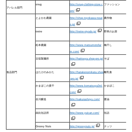
snug
http://snug-clothing-store.c
ファッション
アパレル部門
om/
とよかわ農園
http://shop.toyokawa-noue
農作物
n.jp/
tretre
http://tretre-niyodo.jp/
野草のお茶
松本農園
http://www.matsumotofar
梅干し
m.com/
古舘製麺所
http://hattouya.shop-pro.jp/
そば
食品部門
はたけのみかた
http://hatakenomikata.shop
離乳食
-pro.jp/
かまぼこの貴千
http://www.komatsuya3rd.
かまぼこ
com/
谷川醸造
http://sakurashoyu.com/
醤油
由比缶詰所
http://www.yuican.com/
缶詰
Groovy Nuts
http://groovynuts.jp/
ナッツ