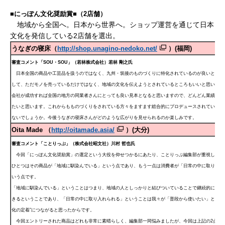
■にっぽん文化奨励賞■（2店舗）
地域から全国へ。日本から世界へ。ショップ運営を通じて日本
文化を発信している2店舗を選出。
うなぎの寝床（
http://shop.unagino-nedoko.net/
）(福岡)
審査コメント「SOU・SOU」（若林株式会社）若林 剛之氏
日本全国の商品や工芸品を扱うのではなく、九州・筑後のものづくりに特化されているのが良いと思い
して、ただモノを売っているだけではなく、地域の文化を伝えようとされているところもいいと思います
会社が成功すれば全国の地方の同業者さんにとっても良い見本となると思いますので、どんどん業績を伸
たいと思います。これからもものづくりをされている方々をますます総合的にプロデュースされていくと
ないでしょうか。今後うなぎの寝床さんがどのような広がりを見せられるのか楽しみです。
Oita Made （
http://oitamade.asia/
）(大分)
審査コメント「ことりっぷ」（株式会社昭文社）川村 哲也氏
今回「にっぽん文化奨励賞」の選定という大役を仰せつかるにあたり、ことりっぷ編集部が重視した点
ひとつはその商品が「地域に馴染んでいる」という点であり、もう一点は消費者が「日常の中に取り入れ
いう点です。
「地域に馴染んでいる」ということはつまり、地域の人としっかりと結びついていることで継続的に生産
きるということであり、「日常の中に取り入れられる」ということは我々が「普段から使いたい」と思え
化の定着”につながると思ったからです。
今回エントリーされた商品はどれも非常に素晴らしく、編集部一同悩みましたが、今回は上記の2点か