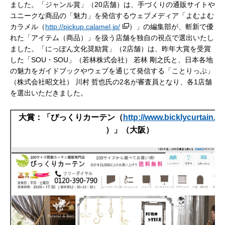
ました。「ジャンル賞」（20店舗）は、手づくりの通販サイトや
ユニークな商品の「魅力」を発信するウェブメディア「よむよむ
カラメル（
http://pickup.calamel.jp/
）」の編集部が、斬新で優
れた「アイテム（商品）」を扱う店舗を独自の視点で選出いたし
ました。「にっぽん文化奨励賞」（2店舗）は、昨年大賞を受賞
した「SOU・SOU」（若林株式会社） 若林 剛之氏と、日本各地
の魅力をガイドブックやウェブを通じて発信する「ことりっぷ」
（株式会社昭文社） 川村 哲也氏の2名が審査員となり、各1店舗
を選出いただきました。
大賞：「びっくりカーテン（
http://www.bicklycurtain.c
）」（大阪）