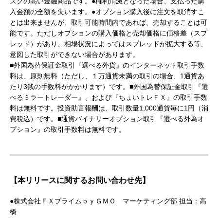
スクの高い金融商品です。●権利消滅となった場合、支払った購
入金額の全額を失います。●オプション購入後に注文を取消すこ
とは出来ませんが、取引可能時間内であれば、売却することは可
能です。ただしオプションの購入価格と売却価格に価格差（スプ
レッド）があり、相場状況によってはスプレッドが拡大する等、
意図した取引ができない場合があります。
■外国為替保証金取引『選べる外貨』のインターネット取引手数
料は、原則無料（ただし、１万通貨未満の取引の場合、1通貨あ
たり3銭の手数料がかかります）です。■外国為替保証金取引『選
べるミラートレーダー』、および『ちょいトレＦＸ』の取引手数
料は無料です。投資助言報酬は、取引数量1,000通貨毎に1円（消
費税込）です。■通貨バイナリーオプション取引『選べる外為オ
プション』の取引手数料は無料です。
【本リリースに関するお問い合わせ先】
●株式会社ＦＸプライムｂｙＧＭＯ マーケティング部 担当：高
橋