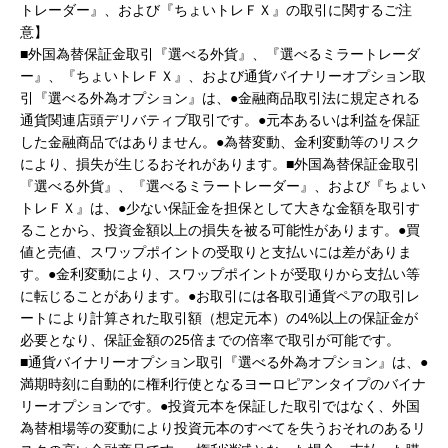
トレーダー』、および『ちょいトレＦＸ』の取引に関するご注
意】
■外国為替保証金取引『選べる外貨』、『選べるミラートレーダ
ー』、『ちょいトレＦＸ』、および通貨バイナリーオプション取
引『選べる外為オプション』は、●金融商品取引法に規定される
通貨関連店頭デリバティブ取引です。●元本あるいは利益を保証
した金融商品ではありません。●為替変動、金利変動等のリスク
により、損失が生じるおそれがあります。■外国為替保証金取引
『選べる外貨』、『選べるミラートレーダー』、および『ちょい
トレＦＸ』は、●少ない保証金を担保として大きな金額を取引す
ることから、投資金額以上の損失を被る可能性があります。●買
値と売値、スワップポイントの受取りと支払いには差がありま
す。●金利変動により、スワップポイントが受取りから支払い等
に転じることがあります。●お取引には各取引通貨ペアの取引レ
ートにより計算された取引額（想定元本）の4%以上の保証金が
必要となり、保証金額の25倍までの倍率で取引が可能です。
■通貨バイナリーオプション取引『選べる外為オプション』は、●
満期時刻に自動的に権利行使となるヨーロピアンタイプのバイナ
リーオプションです。●投資元本を保証した取引ではなく、外国
為替相場等の変動により投資元本のすべてを失うおそれのあるリ