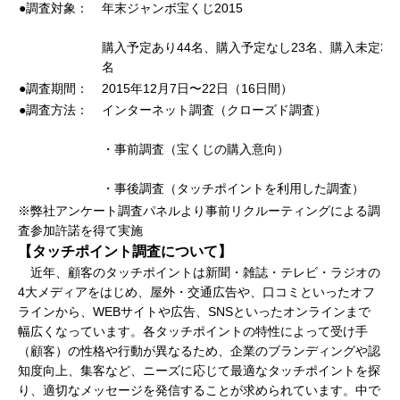
●調査対象：
年末ジャンボ宝くじ2015
購入予定あり44名、購入予定なし23名、購入未定38名
名
●調査期間：
2015年12月7日〜22日（16日間）
●調査方法：
インターネット調査（クローズド調査）
・事前調査（宝くじの購入意向）
・事後調査（タッチポイントを利用した調査）
※弊社アンケート調査パネルより事前リクルーティングによる調
査参加許諾を得て実施
【タッチポイント調査について】
近年、顧客のタッチポイントは新聞・雑誌・テレビ・ラジオの
4大メディアをはじめ、屋外・交通広告や、口コミといったオフ
ラインから、WEBサイトや広告、SNSといったオンラインまで
幅広くなっています。各タッチポイントの特性によって受け手
（顧客）の性格や行動が異なるため、企業のブランディングや認
知度向上、集客など、ニーズに応じて最適なタッチポイントを探
り、適切なメッセージを発信することが求められています。中で