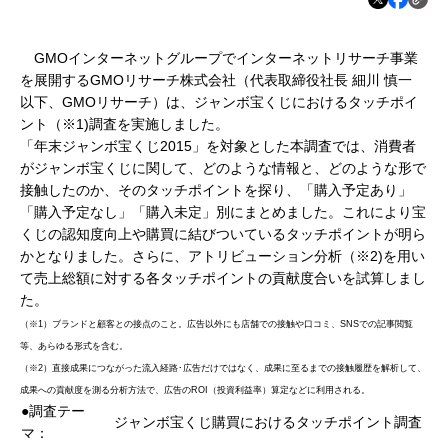
GMOインターネットグループでインターネットリサーチ事業
を展開するGMOリサーチ株式会社（代表取締役社長 細川 慎一
以下、GMOリサーチ）は、ジャンボ宝くじにおけるタッチポイ
ント（※1)調査を実施しました。
「年末ジャンボ宝くじ2015」を対象とした本調査では、消費者
がジャンボ宝くじに関して、どのような情報と、どのような形で
接触したのか、そのタッチポイントを探り、「購入予定あり」
「購入予定なし」「購入未定」別にまとめました。これにより宝
くじの認知度向上や購買に結びついているタッチポイントが明ら
かとなりました。さらに、アトリビューション分析（※2)を用い
て売上総額に対する各タッチポイントの貢献度合いを試算しまし
た。
（※1）ブランドと顧客との接点のこと。広告以外にも店舗での接触や口コミ、SNSでの記事閲覧
等、あらゆる形式を含む。
（※2）直接成果につながった流入経路･広告だけではなく、成果に至るまでの接触履歴を解析して、
成果への貢献度を測る分析方法で、広告のROI（投資利益率）算定などに利用される。
●調査テー
ジャンボ宝くじ購買におけるタッチポイント調査
マ：