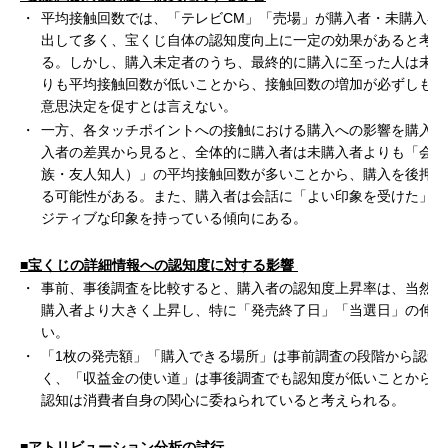
・
平均接触回数では、「テレビCM」「売場」が購入者・未購入者
出して多く、宝くじ自体の認知度向上に一定の効果があると考え
る。しかし、購入未定者のうち、最終的に購入に至った人は未購
りも平均接触回数が低いことから、接触回数の増加が必ずしも購
意思決定を促すとは言えない。
・
一方、各タッチポイントへの接触における購入への影響を購入者
入者の差異から見ると、全体的に購入者は未購入者よりも「会話
族・友人知人）」の平均接触回数が多いことから、購入を後押し
る可能性がある。また、購入者は会話に「よい印象を受けた」と
ジティブな印象を持っている傾向にある。
■宝くじの詳細情報への認知度に対する影響
・
事前、事後調査を比較すると、購入者の認知度上昇率は、当然な
購入者より大きく上昇し、特に「発売終了日」「当選日」の伸び
い。
・
「1枚の発売額」「購入できる場所」は事前調査の段階から認知
く、「収益金の使い道」は事後調査でも認知度が低いことから、
認知は消費者自身の関心に委ねられていると考えられる。
■アトリビューション分析の試行