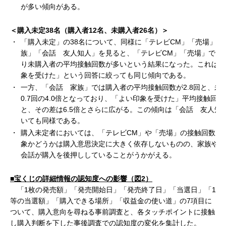
が多い傾向がある。
＜購入未定38名（購入者12名、未購入者26名）＞
・
「購入未定」の38名について、同様に「テレビCM」「売場」「
族」「会話 友人知人」を見ると、「テレビCM」「売場」では
り未購入者の平均接触回数が多いという結果になった。これは「
象を受けた」という回答に絞っても同じ傾向である。
・
一方、「会話 家族」では購入者の平均接触回数が2.8回と、未
0.7回の4.0倍となっており、「よい印象を受けた」平均接触回
と、その差は6.5倍とさらに広がる。この傾向は「会話 友人知
いても同様である。
・
購入未定者においては、「テレビCM」や「売場」の接触回数お
象かどうかは購入意思決定に大きく依存しないものの、家族や友
会話が購入を後押ししていることがうかがえる。
■宝くじの詳細情報の認知度への影響（図2）
「1枚の発売額」「発売開始日」「発売終了日」「当選日」「1
等の当選額」「購入できる場所」「収益金の使い道」の7項目に
ついて、購入意向を尋ねる事前調査と、各タッチポイントに接触
し購入判断を下した事後調査での認知度の変化を集計した。