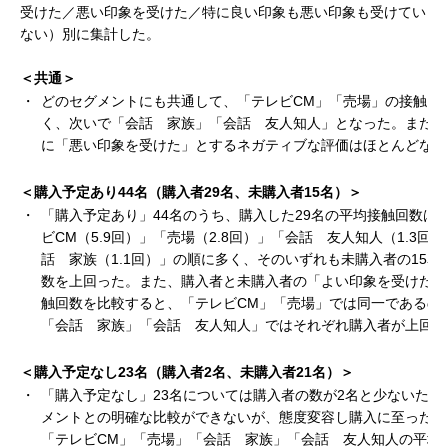
受けた／悪い印象を受けた／特に良い印象も悪い印象も受けてい
ない）別に集計した。
＜共通＞
・
どのセグメントにも共通して、「テレビCM」「売場」の接触回
く、次いで「会話 家族」「会話 友人知人」となった。また、
に「悪い印象を受けた」とするネガティブな評価はほとんどない
＜購入予定あり44名（購入者29名、未購入者15名）＞
・
「購入予定あり」44名のうち、購入した29名の平均接触回数は
ビCM（5.9回）」「売場（2.8回）」「会話 友人知人（1.3回
話 家族（1.1回）」の順に多く、そのいずれも未購入者の15名
数を上回った。また、購入者と未購入者の「よい印象を受けた」
触回数を比較すると、「テレビCM」「売場」では同一であるの
「会話 家族」「会話 友人知人」ではそれぞれ購入者が上回
＜購入予定なし23名（購入者2名、未購入者21名）＞
・
「購入予定なし」23名については購入者の数が2名と少ないため
メントとの明確な比較ができないが、態度変容し購入に至った人
「テレビCM」「売場」「会話 家族」「会話 友人知人の平均