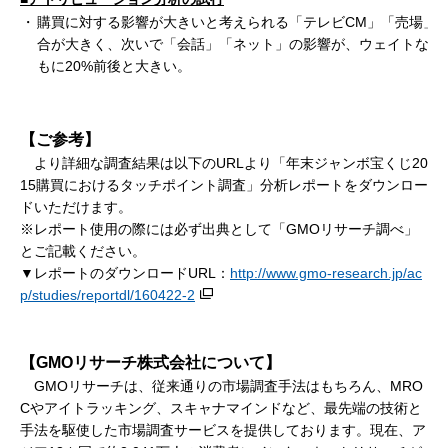
・
購買に対する影響が大きいと考えられる「テレビCM」「売場」
合が大きく、次いで「会話」「ネット」の影響が、ウェイトなし
もに20%前後と大きい。
【ご参考】
より詳細な調査結果は以下のURLより「年末ジャンボ宝くじ20
15購買におけるタッチポイント調査」分析レポートをダウンロー
ドいただけます。
※レポート使用の際には必ず出典として「GMOリサーチ調べ」
とご記載ください。
▼レポートのダウンロードURL：
http://www.gmo-research.jp/ac
p/studies/reportdl/160422-2
【GMOリサーチ株式会社について】
GMOリサーチは、従来通りの市場調査手法はもちろん、MRO
Cやアイトラッキング、スキャナマインドなど、最先端の技術と
手法を駆使した市場調査サービスを提供しております。現在、ア