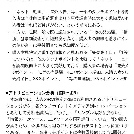
・
「ネット 動画」「屋外広告」等、一部のタッチポイントを除け
入者は全体的に事前調査よりも事後調査時に大きく認知度が伸び
入者はそれほど伸びがない、という傾向にある。
・
一方で、世間一般で既に認知されている「1枚の発売額」「購入
所」は事前調査から認知度が高く、購入者の興味を惹きにくい「
の使い道」は事後調査でも認知度が低い。
・
購入意思決定に重要な情報だと思われる「発売終了日」「1等の
については、他のタッチポイントと比較して「ネット ニュース
が認知度向上に大きく貢献しており、購入者の場合は「発売終了日
3ポイント、「1等の当選額」41.7ポイント増加、未購入者の場
売終了日」33.3ポイント、「1等の当選額」55.6ポイント増加し
■アトリビューション分析（図3〜図5）
本調査では、広告のROI算定の際にも利用されるアトリビュー
ション分析を、各タッチポイントをメディア別のコンバージョン
とみなして分析を試みた。ただし、「サンプル母数が少ない」
「情報の一次ソース、二次ソースを同列評価している」等の懸念
があるため、今後の取り組みに対する試行テストという位置づけ
である。 また、各タッチポイントに複数回接触しても1回分と