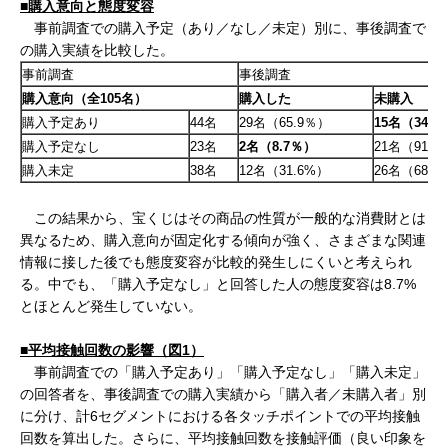
■購入意向と態度変容
事前調査での購入予定（あり／なし／未定）別に、事後調査で
の購入実績を比較した。
事前調査
事後調査
購入意向（全105
名）
購入した
未購入
購入予定あり
44名
29
名（65.9
％）
15
名（34.1
購入予定なし
23名
2
名（8.7
％）
21
名（91.3
購入未定
38名
12
名（31.6%
）
26
名（68.4
この結果から、宝くじはその商品の性質が一般的な消費財とは
異なるため、購入意向が固定化する傾向が強く、さまざまな関連
情報に接した後でも態度変容が比較的発生しにくいと考えられ
る。中でも、「購入予定なし」と回答した人の態度変容は8.7%
とほとんど発生していない。
■平均接触回数の影響（図1）
事前調査での「購入予定あり」「購入予定なし」「購入未定」
の回答者を、事後調査での購入実績から「購入者／未購入者」別
に分け、計6セグメントにおける各タッチポイントでの平均接触
回数を算出した。さらに、平均接触回数を接触評価（良い印象を