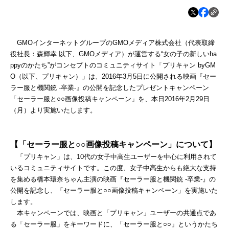
GMO
インターネットグループの
GMO
メディア株式会社（代表取締
役社長：森輝幸 以下、
GMO
メディア）が運営する
“女の子の新しい
ha
ppy
のかたち”がコンセプトのコミュニティサイト「プリキャン
byGM
O
（以下、プリキャン）」は、
2016
年
3
月
5
日に公開される映画『セー
ラー服と機関銃
-
卒業
-
』の公開を記念したプレゼントキャンペーン
「セーラー服と○○画像投稿キャンペーン」を、本日
2016
年
2
月
29
日
（月）より実施いたします。
【「セーラー服と○○画像投稿キャンペーン」について】
「プリキャン」は、
10
代の女子中高生ユーザーを中心に利用されて
いるコミュニティサイトです。この度、女子中高生からも絶大な支持
を集める橋本環奈ちゃん主演の映画『セーラー服と機関銃
-
卒業
-
』の
公開を記念し、「セーラー服と○○画像投稿キャンペーン」を実施いた
します。
本キャンペーンでは、映画と「プリキャン」ユーザーの共通点であ
る「セーラー服」をキーワードに、「セーラー服と○○」というかたち