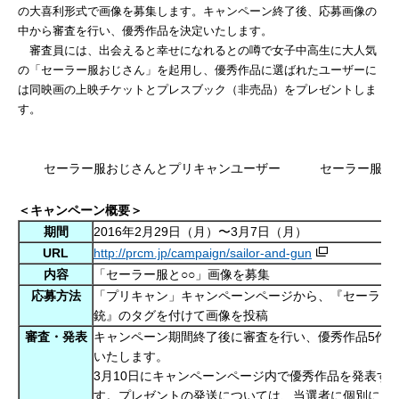
の大喜利形式で画像を募集します。キャンペーン終了後、応募画像の
中から審査を行い、優秀作品を決定いたします。
審査員には、出会えると幸せになれるとの噂で女子中高生に大人気
の「セーラー服おじさん」を起用し、優秀作品に選ばれたユーザーに
は同映画の上映チケットとプレスブック（非売品）をプレゼントしま
す。
セーラー服おじさんとプリキャンユーザー
セーラー服お
＜キャンペーン概要＞
期間
2016年
2月29日（月）〜3月7日（月）
URL
http://prcm.jp/campaign/sailor-and-gun
内容
「セーラー服と○○」画像を募集
応募方法
「プリキャン」キャンペーンページから、『セーラー
銃』のタグを付けて画像を投稿
審査・発表
キャンペーン期間終了後に審査を行い、優秀作品
5作
いたします。
3月
10日にキャンペーンページ内で優秀作品を発表す
す。
プレゼントの発送については、当選者に個別にご