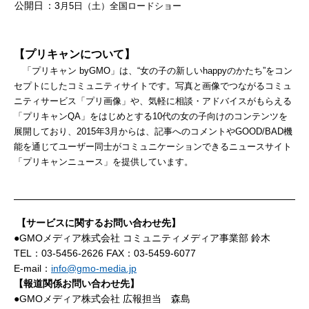
公開日
：3
月
5
日（土）全国ロードショー
【プリキャンについて】
「プリキャン
byGMO
」は、“女の子の新しい
happy
のかたち”をコン
セプトにしたコミュニティサイトです。写真と画像でつながるコミュ
ニティサービス「プリ画像」や、気軽に相談・アドバイスがもらえる
「プリキャン
QA
」をはじめとする
10
代の女の子向けのコンテンツを
展開しており、
2015
年
3
月からは、記事へのコメントや
GOOD/BAD
機
能を通じてユーザー同士がコミュニケーションできるニュースサイト
「プリキャンニュース」を提供しています。
【サービスに関するお問い合わせ先】
●GMOメディア株式会社 コミュニティメディア事業部 鈴木
TEL：03-5456-2626 FAX：03-5459-6077
E-mail：
info@gmo-media.jp
【報道関係お問い合わせ先】
●GMOメディア株式会社 広報担当 森島