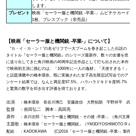
します。
プレゼント
映画「セーラー服と機関銃
-卒業-」ムビチケカード（
1枚、プレスブック（非売品）
【映画「セーラー服と機関銃
-卒業-」について】
“カ・イ・カ・ン！”の名ゼリフで一大ブームを巻き起こした伝説の
タイトル『セーラー服と機関銃』のシリーズ最新作。数々の女優を世
に送り出してきた角川映画の
40
周年記念作品として打ち出された本作
で映画初主演に挑むのは、「
1000
年に一人の逸材」「天使すぎる！」
と話題沸騰中の橋本環奈。既に実施された女子高生限定試写会でのア
ンケート結果では、なんと満足度
97.5%
、ハラハラドキドキ度
95.7%
と驚異の数字を叩き出す評価を得ております。
出演
：橋本環奈 長谷川博己
安藤政信 大野拓朗 宇野祥平 武田
監督
：前田弘二 脚本：高田亮
原作
：赤川次郎「セーラー服と機関銃・その後
-
卒業
-
」（角川文庫
主題歌
：橋本環奈「セーラー服と機関銃」（
YM3D/YOSHIMOTO R and
配給
：KADOKAWA
(C)2016
「セーラー服と機関銃
-
卒業
-
」製作委