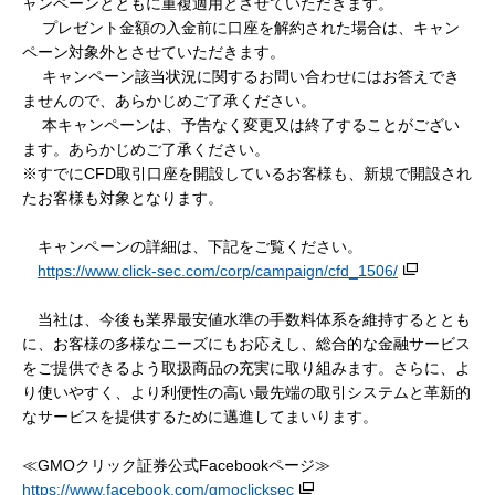
ャンペーンとともに重複適用とさせていただきます。
プレゼント金額の入金前に口座を解約された場合は、キャン
ペーン対象外とさせていただきます。
キャンペーン該当状況に関するお問い合わせにはお答えでき
ませんので、あらかじめご了承ください。
本キャンペーンは、予告なく変更又は終了することがござい
ます。あらかじめご了承ください。
※すでにCFD取引口座を開設しているお客様も、新規で開設され
たお客様も対象となります。
キャンペーンの詳細は、下記をご覧ください。
https://www.click-sec.com/corp/campaign/cfd_1506/
当社は、今後も業界最安値水準の手数料体系を維持するととも
に、お客様の多様なニーズにもお応えし、総合的な金融サービス
をご提供できるよう取扱商品の充実に取り組みます。さらに、よ
り使いやすく、より利便性の高い最先端の取引システムと革新的
なサービスを提供するために邁進してまいります。
≪GMOクリック証券公式Facebookページ≫
https://www.facebook.com/gmoclicksec