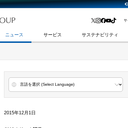
略・
よくあるご質問
渋谷フクラス入館方法
会社沿革
プレスリリース
インターネット広告・メディア事業
IR情報メール
サ
ョン
社史
セキュリティブログ
インターネット金融事業
コーポレート・アイデンティティ
ニュース
サービス
サステナビリティ
2015年12月1日