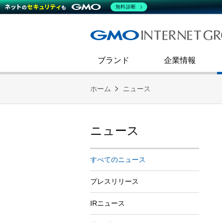
熊谷正寿が語るグループ成長戦
会社概要
無料診断
コミュニケーション
事業戦略
キャリア採用
すべてのニュース
インターネットインフラ事業
ダイバーシティ＆インクルージ
財務・業績
第二新卒採用
技術ブログ
インターネットセキュリティ事業
企業理念
ブランド
企業情報
ホーム
ニュース
ニュース
すべてのニュース
プレスリリース
IRニュース