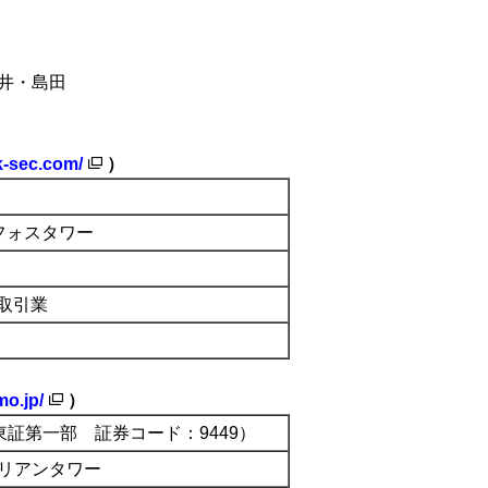
井・島田
k-sec.com/
）
ンフォスタワー
取引業
mo.jp/
）
証第一部 証券コード：9449）
ルリアンタワー