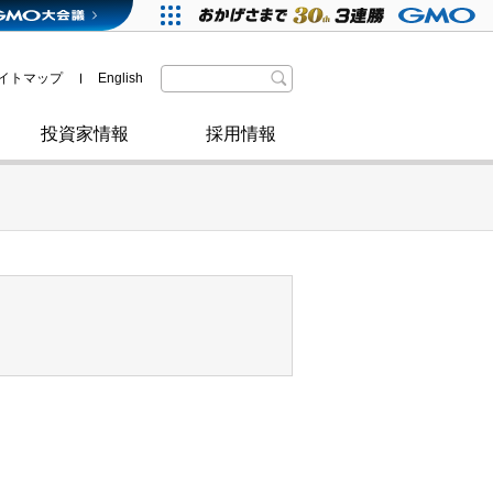
格付・社債情報
SDGsへの取り組み
IRニュース
暗号資産事業
株主優待
イトマップ
English
政府・自治体からの認定
取材のお申し込みについて
その他
投資家情報
採用情報