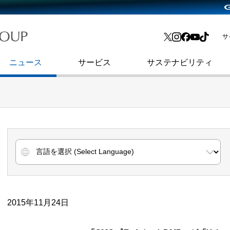
略・
よくあるご質問
渋谷フクラス入館方法
会社沿革
プレスリリース
インターネット広告・メディア事業
IR情報メール
サ
ョン
社史
セキュリティブログ
インターネット金融事業
コーポレート・アイデンティティ
ニュース
サービス
サステナビリティ
2015年11月24日