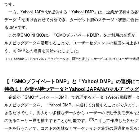
です。
一方、
Yahoo! JAPANが提供する「Yahoo! DMP」は、企業が保有する
(*2)
データ
を掛け合わせて分析でき、
ターゲット層のステージ・状態に合わ
る
DMPです。
この度
GMO NIKKOは、「GMOプライベートDMP」をご利用の企業が、「Ya
ルチビッグデータを活用することで、ユーザーセグメントの精度を向上さ
う、同DMPとの連携を開始いたしました。
（
*2）Yahoo! JAPANのマルチビッグデータは、同社が提供するサービスにおけるユーザー
【「
GMOプライベートDMP」と「Yahoo! DMP」の連携に
特徴１）企業が持つデータと
Yahoo! JAPANのマルチ
企業が「
GMOプライベートDMP」で管理するデータ（
Web行動履歴・
ルチビッグデータを、「Yahoo! DMP」を通じて分析することができま
きるだけでなく、膨大かつ多様なデータからユーザーの行動予測モデルを
(*3)
のあるユーザー層を抽出することが可能です。
こうして作成した各セグ
ーチを行うことで、コストの無駄なくマーケティング施策の最適化を図る