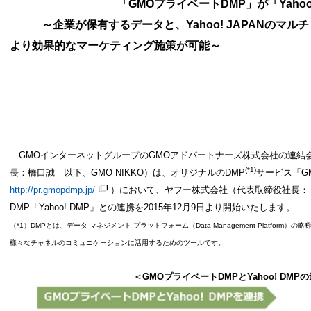
「
GMOプライベートDMP」が「Yahoo
～企業が保有するデータと、
Yahoo! JAPANの
より効果的なマーケティング施策が可能～
GMOインターネットグループの
GMOアドパートナーズ株式会社の連結会
(*1)
長：橋口誠 以下、GMO NIKKO）は
、オリジナルの
DMP
サービス「G
http://pr.gmopdmp.jp/
）において、
ヤフー株式会社（代表取締役社長： 
DMP「Yahoo! DMP」との
連携を2015年12月9日より開始いたします。
（
*1）DMPとは、データ マネジメント プラットフォーム（Data Management Platfo
様々なチャネルのコミュニケーションに活用するためのツールです。
＜
GMOプライベートDMPとYahoo! DM