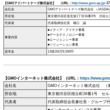
【
GMOアドパートナーズ株式会社】 （URL：
http://www.gmo-ap.jp/
会社名
GMOアドパートナーズ株式会社 （
JASD
所在地
東京都渋谷区道玄坂
1丁目16番3号 渋谷
代表者
代表取締役社長 橋口 誠
■メディア・アドテク事業
■データテクノロジー事業
事業内容
■エージェンシー事業
■ソリューション事業
資本金
13億
156万8,500円
【GMOインターネット株式会社】（URL：
https://www.gmo
会社名
GMOインターネット株式会社 （東
所在地
東京都渋谷区桜丘町26番1号 セ
代表者
代表取締役会長兼社長・グループ
■インターネットインフラ事業