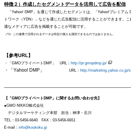
特徴２）作成したセグメントデータを活用して広告を配信
「
Yahoo! DMP」を通じて作成したセグメントは、「Yahoo!プレミアム
トワーク
（
YDN）
」などを通じた広告配信に活用することができます。こ
適なメディアに広告を掲載することが可能です。
（
*3）この連携で活用されるデータは特定の個人を識別できるものではありません。
【参考
URL】
・「
GMOプライベートDMP」 URL：
http://pr.gmopdmp.jp/
・「
Yahoo! DMP」
URL：
http://marketing.yahoo.co.jp/
【「
GMOプライベートDMP」に関するお問い合わせ先】
●
GMO NIKKO株式会社
デジタルマーケティング本部 担当：神津・石川
TEL：
03-5456-6640 FAX：03-5456-6651
E-mail：
info@koukoku.jp