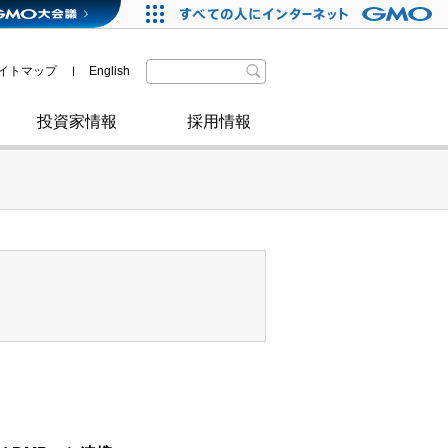
格付・社債情報
SDGsへの取り組み
IRニュース
暗号資産事業
株主優待
イトマップ
English
政府・自治体からの認定
取材のお申し込みについて
その他
投資家情報
採用情報