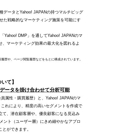
各種データとYahoo! JAPANの持つマルチビッグ
せた戦略的なマーケティング施策を可能にす
hoo! DMP」を通してYahoo! JAPANのマ
せ、マーケティング効果の最大化を図れるよ
の検索履歴や、ページ閲覧履歴などをもとに構成されています。
ついて】
ビッグデータを掛け合わせて分析可能
会員属性・購買履歴）と、
Yahoo! JAPANのマ
す。これにより、精度の高いセグメントを作成で
立て、潜在顧客層や、優良顧客になる見込み
メント（ユーザー層）にきめ細やかなアプロ
ことができます。