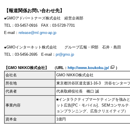
【報道関係お問い合わせ先】
●
GMOアドパートナーズ株式会社 経営企画部
TEL：
03-5457-0916 FAX：03-5728-7701
E-mail：
release@ml.gmo-ap.jp
●GMOインターネット株式会社 グループ広報・IR部 石井・島田
TEL：03-5456-2695 E-mail：
pr@gmo.jp
【
GMO NIKKO株式会社】 （URL：
http://www.koukoku.jp/
）
会社名
GMO NIKKO株式会社
所在地
東京都渋谷区道玄坂
1-16-3 渋谷センター
代表者
代表取締役社長 橋口 誠
■インタラクティブマーケティングを強みと
事業内容
ット広告
[PC・モバイル]、SEMコンサル
ョンプランニング、広告クリエイティブ）
資本金
1億円