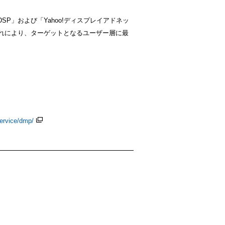
 DSP」および「Yahoo!ディスプレイアドネッ
れにより、ターゲットとなるユーザー層に最
service/dmp/