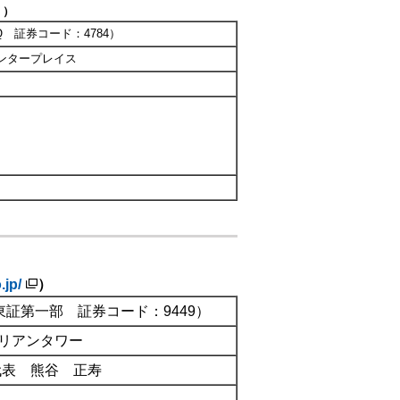
）
AQ 証券コード：4784）
センタープレイス
.jp/
）
証第一部 証券コード：9449）
ルリアンタワー
代表 熊谷 正寿