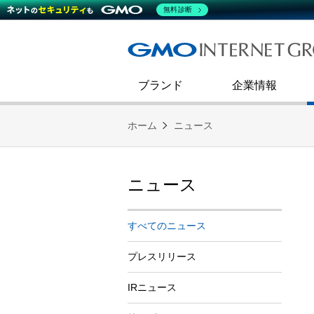
熊谷正寿が語るグループ成長戦
会社概要
無料診断
コミュニケーション
事業戦略
キャリア採用
すべてのニュース
インターネットインフラ事業
ダイバーシティ＆インクルージ
財務・業績
第二新卒採用
技術ブログ
インターネットセキュリティ事業
企業理念
ブランド
企業情報
ホーム
ニュース
ニュース
すべてのニュース
プレスリリース
IRニュース