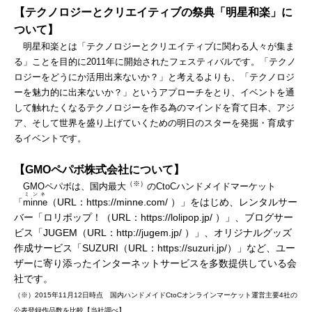
【テクノロジーとクリエイティブの祭典「明星和楽」に
ついて】
明星和楽とは「テクノロジーとクリエイティブに関わる人々が集ま
る」ことを目的に2011年に開始されたフェスティバルです。「テクノ
ロジーをどうにか活用出来ないか？」と考えるよりも、「テクノロジ
ーを魅力的に出来ないか？」というアプローチをとり、イベントを通
して触れたくなるテクノロジーを作る為のマインドを育て日本、アジ
ア、そして世界を盛り上げていくための明日のスターを発掘・育成す
るイベントです。
【
GMO
ペパボ株式会社について】
（※）
GMOペパボは、国内最大
のCtoCハンドメイドマーケット
ミンネ
（URL：https://minne.com/ ）」をはじめ、レンタルサー
「
minne
バー「ロリポップ！（URL：https://lolipop.jp/ ）」、ブログサー
ビス「JUGEM（URL：http://jugem.jp/ ）」、オリジナルグッズ
作成サービス「SUZURI（URL：https://suzuri.jp/）」など、ユー
ザーに寄り添ったインターネットサービスを多数提供している会
社です。
（※）2015年11月12日時点 国内ハンドメイドCtoCオンラインマーケット運営主要4社の
公表登録作品数を比較【当社調べ】