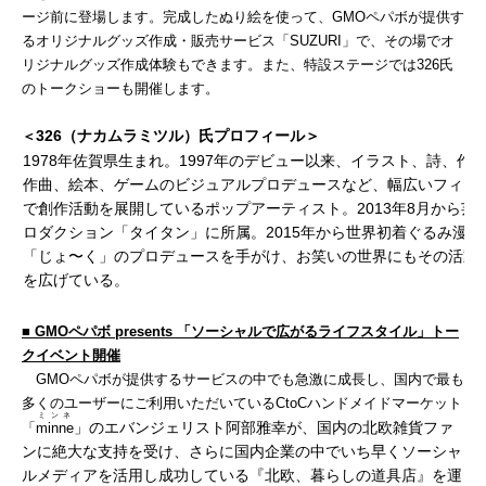
ージ前に登場します。完成したぬり絵を使って、GMOペパボが提供す
るオリジナルグッズ作成・販売サービス「SUZURI」で、その場でオ
リジナルグッズ作成体験もできます。また、特設ステージでは326氏
のトークショーも開催します。
326
（ナカムラミツル）氏
プロフィール
＞
＜
1978年佐賀県生まれ。1997年のデビュー以来、イラスト、詩、作
作曲、絵本、ゲームのビジュアルプロデュースなど、幅広いフィー
で創作活動を展開しているポップアーティスト。2013年8月から芸
ロダクション「タイタン」に所属。2015年から世界初着ぐるみ漫才
「じょ〜く」のプロデュースを手がけ、お笑いの世界にもその活動
を広げている。
■
GMO
ペパボ
presents
「ソーシャルで広がるライフスタイル」
トー
クイベント開催
GMOペパボが提供するサービスの中でも急激に成長し、国内で最も
多くのユーザーにご利用いただいているCtoCハンドメイドマーケット
ミンネ
」のエバンジェリスト阿部雅幸が、国内の北欧雑貨ファ
「
minne
ンに絶大な支持を受け、さらに国内企業の中でいち早くソーシャ
ルメディアを活用し成功している『北欧、暮らしの道具店』を運