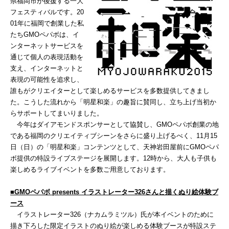
県福岡市が後援する一大
フェスティバルです。20
01年に福岡で創業した私
たちGMOペパボは、イ
ンターネットサービスを
通じて個人の表現活動を
支え、インターネットと
表現の可能性を追求し、
誰もがクリエイターとして楽しめるサービスを多数提供してきまし
た。こうした流れから「明星和楽」の趣旨に賛同し、立ち上げ当初か
らサポートしてまいりました。
今年はダイアモンドスポンサーとして協賛し、GMOペパボ創業の地
である福岡のクリエイティブシーンをさらに盛り上げるべく、11月15
日（日）の「明星和楽」コンテンツとして、天神岩田屋前にGMOペパ
ボ提供の特設ライブステージを展開します。12時から、大人も子供も
楽しめるライブイベントを多数ご用意しております。
■
GMO
ペパボ
presents
イラストレーター
326
さんと描くぬり絵体験ブ
ース
イラストレーター326（ナカムラミツル）氏が本イベントのために
描き下ろした限定イラストのぬり絵が楽しめる体験ブースが特設ステ