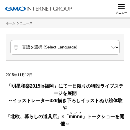
メニュー
ホーム
ニュース
2015年11月12日
「明星和楽
2015in
福岡」にて一日限りの
特設ライブステ
ージを展開
～イラストレーター
326描き下ろしイラストぬり絵体験
や
ミンネ
「北欧、暮らしの道具店」×「
minne
」トークショーを開
催～