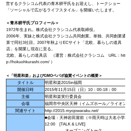
営するクラシコム代表の青木耕平氏をお迎えし、トークショー
「ソーシャルで広がるライフスタイル」を開催いたします。
＜青木耕平氏
プロフィール＞
1972年生まれ。株式会社クラシコム代表取締役。
2006年、実妹と株式会社クラシコム共同創業。単独、共同創業通
算で同社3社目。2007年秋よりECサイト「北欧、暮らしの道具
店」を開業し現在に至る。
北欧、暮らしの道具店 （運営：株式会社クラシコム URL：htt
p://hokuohkurashi.com/ ）
＜「明星和楽」および
GMO
ペパボ協賛イベントの概要＞
タイトル
明星和楽2015in福岡
開催日時
2015年11月15日（日）10：00-18：00
主催
明星和楽実行委員会
会場
福岡市中央区天神（イムズホール／ライオン広
関連サイト
http://2015.myojowaraku.net/
■会場：天神岩田屋前（※雨天時は大名小学校
12:00 [TALK & LIVE]
オープニングトーク