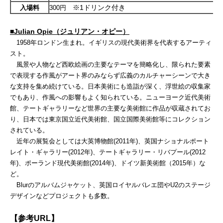
※1ドリンク付き
入場料
300円
■
Julian Opie（ジュリアン・オピー）
1958年ロンドン生まれ。イギリスの現代美術界を代表するアーティ
スト。
風景や人物など西欧絵画の主要なテーマを簡略化し、限られた要素
で表現する作風がアート界のみならず広義のカルチャーシーンで大き
な支持を集め続けている。日本美術にも造詣が深く、浮世絵の収集家
でもあり、作風への影響もよく知られている。ニューヨーク近代美術
館、テートギャラリーなど世界の主要な美術館に作品が収蔵されてお
り、日本では東京国立近代美術館、国立国際美術館等にコレクション
されている。
近年の展覧会としては大英博物館
(2011年)、英国ナショナルポート
レイト・ギャラリー(2012年)、テートギャラリー・リバプール(2012
年)、ポーランド現代美術館(2014年)、ドイツ新美術館（2015年）な
ど。
Blurのアルバムジャケット、英国ロイヤルバレエ団や
U2のステージ
デザインなどプロジェクトも多数。
【参考
URL】