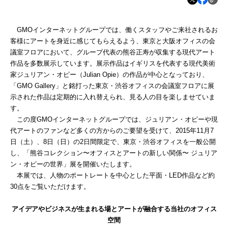
GMOインターネットグループでは、働くスタッフやご来社されるお
客様にアートを身近に感じてもらえるよう、東京と大阪オフィスの会
議室フロアにおいて、グループ代表の熊谷正寿が収集する現代アート
作品を多数展示しています。展示作品は
イギリスを代表する現代美術
家ジュリアン・オピー（
Julian Opie）の作品が中心となっており、
「GMO
Gallery」と銘打った
東京・渋谷オフィスの会議室フロアに展
示された作品は定期的に入れ替えられ、見る人の目を楽しませていま
す。
この度
GMOインターネットグループでは、ジュリアン・オピーや現
代アートのファンなど多くの方からのご要望を受けて、2015年11月7
日（土）、8日（日）の2日間限定で、東京・渋谷オフィスを一般公開
し、「熊谷コレクション〜オフィスとアートの新しい関係〜 ジュリア
ン・オピーの世界」展を開催いたします。
本展では、人物のポートレートを中心とした平面・
LED作品など約
30点をご覧いただけます。
アイデアやビジネスが生まれる場とアートが融合する当社のオフィス
空間