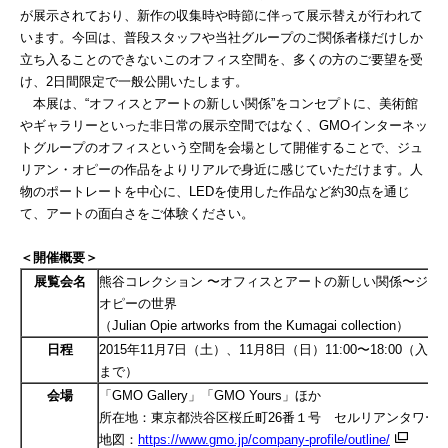
が展示されており、新作の収集時や時節に伴って展示替えが行われて
います。今回は、普段スタッフや当社グループのご関係者様だけしか
立ち入ることのできないこのオフィス空間を、多くの方のご要望を受
け、
2日間限定で一般公開いたします。
本展は、“オフィスとアートの新しい関係”をコンセプトに、美術館
やギャラリーといった非日常の展示空間ではなく、
GMOインターネッ
トグループのオフィスという空間を会場として開催することで、ジュ
リアン・オピーの作品をよりリアルで身近に感じていただけます。人
物のポートレートを中心に、LEDを使用した作品など約30点を通じ
て、アートの面白さをご体験ください。
＜開催概要＞
展覧会名
熊谷コレクション 〜オフィスとアートの新しい関係〜ジュ
オピーの世界
（
Julian Opie artworks from the Kumagai collection）
日程
2015年
11月7日（土）、11月8日（日）11:00〜18:00（入場は
まで）
会場
「
GMO
Gallery」「
GMO Yours」ほか
所在地：東京都渋谷区桜丘町
26番１号 セルリアンタワー 1
地図：
https://www.gmo.jp/company-profile/outline/