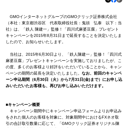
GMOインターネットグループの
GMOクリック証券株式会社
（本社：東京都渋谷区 代表取締役社長：鬼頭 弘泰 以下：当
社）は、「鉄人 陳建一」監修！「四川式麻婆豆腐」プレゼント
キャンペーン
を
2015年8月31日まで延長することを決定いたしま
したので、お知らせいたします。
当社は、
2015年6月30日より、
「鉄人陳建一」監修！「四川式
麻婆豆腐」プレゼントキャンペーンを実施しておりましたが、こ
の度、多くのお客様より好評をいただいていることから、キャン
ペーンの期間の延長を決定いたしました。
なお、前回のキャンペ
ーン申込期間（
6月30日（火）から7月31日(金)まで）にお申し込
みいただいたお客様も、再びお申し込みいただけます。
■キャンペーン概要
キャンペーン期間中にキャンペーン申込フォームよりお申込み
をされた個人のお客様を対象に、対象期間中における
FXネオ取
引の合計取引数量に応じて、「GMOクリック証券オリジナル陳