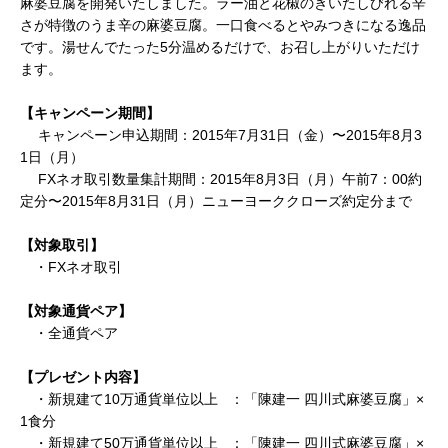
麻婆豆腐を開発いたしました。ラー油と花椒のきいたしびれる辛
さが特徴のうま辛の麻婆豆腐。一口食べるとやみつきになる逸品
です。湯せんでたった5分温めるだけで、お召し上がりいただけ
ます。
【
キャンペーン期間】
キャンペーン申込期間：
2015年7月31日（金）〜2015年8月3
1日（月）
FXネオ取引数量集計期間：
2015年8月3日（月）午前7：00約
定分〜2015年8月31日（月）ニューヨーククローズ約定分まで
【
対象取引】
・
FXネオ取引
【対象通貨ペア】
・
全通貨ペア
【プレゼント内容】
・
新規建て
10万通貨単位以上
：「陳建一 四川式麻婆豆腐」×
1食分
・
新規建て
50万通貨単位以上
：「陳建一 四川式麻婆豆腐」×