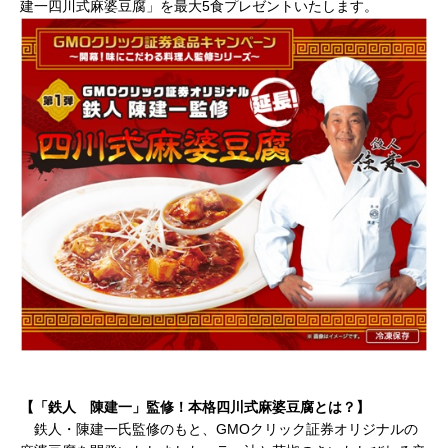
建一四川式麻婆豆腐」を最大5食プレゼントいたします。
【「鉄人 陳建一」監修！本格四川式麻婆豆腐とは？】
鉄人・陳建一氏監修のもと、
GMOクリック証券オリジナルの