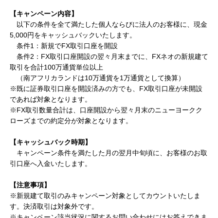
【キャンペーン内容】
以下の条件を全て満たした個人ならびに法人のお客様に、現金
5,000円をキャッシュバックいたします。
条件
1：新規でFX取引口座を開設
条件
2：FX取引口座開設の翌々月末までに、FXネオの新規建て
取引を合計100万通貨単位以上
（南アフリカランドは
10万通貨を1万通貨として換算）
※既に証券取引口座を開設済みの方でも、
FX取引口座が未開設
であれば対象となります。
※FX取引数量合計は、口座開設から翌々月末のニューヨークク
ローズまでの約定分が対象となります。
【キャッシュバック時期】
キャンペーン条件を満たした月の翌月中旬頃に、お客様のお取
引口座へ入金いたします。
【注意事項】
※新規建て取引のみキャンペーン対象としてカウントいたしま
す。決済取引は対象外です。
※キャンペーン該当状況に関するお問い合わせにはお答えできま