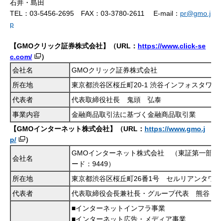
石井・島田
TEL：03-5456-2695 FAX：03-3780-2611 E-mail：
pr@gmo.j
p
【GMOクリック証券株式会社】（URL：
https://www.click-se
c.com/
）
会社名
GMOクリック証券株式会社
所在地
東京都渋谷区桜丘町
20-1 渋谷インフォスタワー
代表者
代表取締役社長 鬼頭 弘泰
事業内容
金融商品取引法に基づく金融商品取引業
【GMOインターネット株式会社】（URL：
https://www.gmo.j
p/
）
GMOインターネット株式会社 （東証第一部 
会社名
ード：9449）
所在地
東京都渋谷区桜丘町26番1号 セルリアンタワ
代表者
代表取締役会長兼社長・グループ代表 熊谷 
■インターネットインフラ事業
■インターネット広告・メディア事業