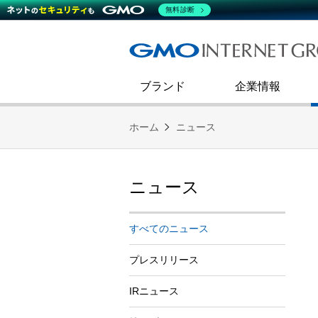
熊谷正寿が語るグループ成長戦
会社概要
無料診断
コミュニケーション
事業戦略
キャリア採用
すべてのニュース
インターネットインフラ事業
ダイバーシティ＆インクルージ
財務・業績
第二新卒採用
技術ブログ
インターネットセキュリティ事業
企業理念
ブランド
企業情報
ホーム
ニュース
ニュース
すべてのニュース
プレスリリース
IRニュース