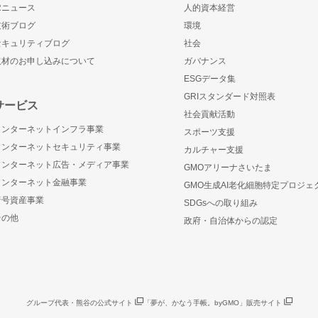
IRニュース
人的資本経営
技術ブログ
環境
セキュリティブログ
社会
取材のお申し込みについて
ガバナンス
ESGデータ集
GRIスタンダード対照表
サービス
社会貢献活動
インターネットインフラ事業
スポーツ支援
インターネットセキュリティ事業
カルチャー支援
インターネット広告・メディア事業
GMOアリーナさいたま
インターネット金融事業
GMO生成AI老化細胞特定プロジェ
暗号資産事業
SDGsへの取り組み
その他
政府・自治体からの認定
グループ代表・熊谷の公式サイト
「夢が、かなう手帳。byGMO」販売サイト