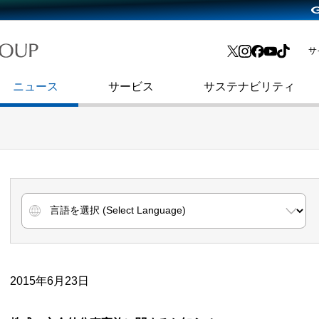
略・
よくあるご質問
渋谷フクラス入館方法
会社沿革
プレスリリース
インターネット広告・メディア事業
IR情報メール
サ
ョン
社史
セキュリティブログ
インターネット金融事業
コーポレート・アイデンティティ
ニュース
サービス
サステナビリティ
2015年6月23日