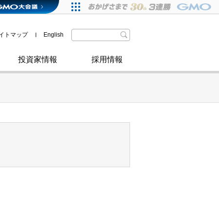
格付・社債情報
SDGsへの取り組み
IRニュース
暗号資産事業
株主優待
イトマップ
English
政府・自治体からの認定
取材のお申し込みについて
その他
投資家情報
採用情報