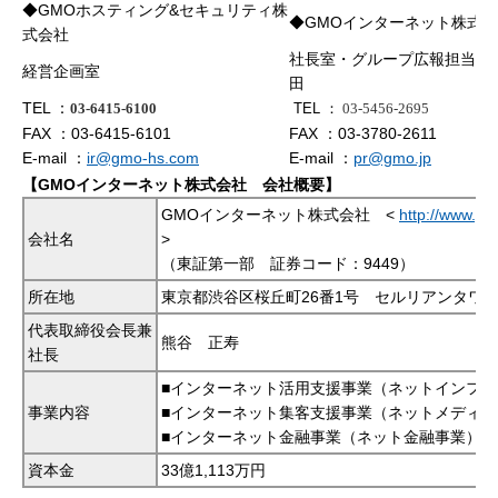
◆GMOホスティング&セキュリティ株
◆GMOインターネット株式
式会社
社長室・グループ広報担当 
経営企画室
田
TEL ：
03-6415-6100
TEL ：
03-5456-2695
FAX ：03-6415-6101
FAX ：03-3780-2611
E-mail ：
ir@gmo-hs.com
E-mail ：
pr@gmo.jp
【GMOインターネット株式会社 会社概要】
GMOインターネット株式会社 <
http://www.gm
会社名
>
（東証第一部 証券コード：9449）
所在地
東京都渋谷区桜丘町26番1号 セルリアンタワ
代表取締役会長兼
熊谷 正寿
社長
■インターネット活用支援事業（ネットインフラ
事業内容
■インターネット集客支援事業（ネットメディア
■インターネット金融事業（ネット金融事業）
資本金
33億1,113万円