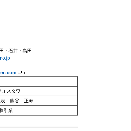
細田・石井・島田
o.jp
-sec.com
）
ンフォスタワー
代表 熊谷 正寿
取引業