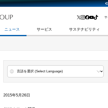
略・
よくあるご質問
渋谷フクラス入館方法
会社沿革
プレスリリース
インターネット広告・メディア事業
IR情報メール
サ
ョン
社史
セキュリティブログ
インターネット金融事業
コーポレート・アイデンティティ
ニュース
サービス
サステナビリティ
2015年5月26日