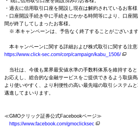
・
既に信用取引口座を開設済みのお客様。
・過去に信用取引口座を開設し現在は解約されているお客様
・口座開設手続き中に手続きにかかる時間等により、口座開
間が終了してしまったお客様。
※ 本キャンペーンは、予告なく終了することがございま
本キャンペーンに関する詳細および株式取引に関する注意
https://www.click-sec.com/corp/campaign/kabu_1506/
当社は、今後も業界最安値水準の手数料体系を維持すると
お応えし、総合的な金融サービスをご提供できるよう取扱商
より使いやすく、より利便性の高い最先端の取引システムと
邁進してまいります。
≪
GMOクリック証券公式Facebookページ≫
https://www.facebook.com/gmoclicksec