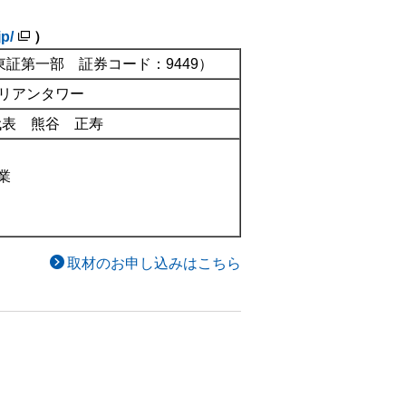
p/
）
証第一部 証券コード：9449）
ルリアンタワー
代表 熊谷 正寿
業
取材のお申し込みはこちら