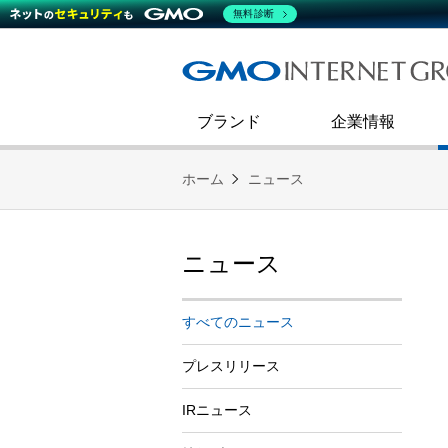
熊谷正寿が語るグループ成長戦
会社概要
無料診断
コミュニケーション
事業戦略
キャリア採用
すべてのニュース
インターネットインフラ事業
ダイバーシティ＆インクルージ
財務・業績
第二新卒採用
技術ブログ
インターネットセキュリティ事業
企業理念
ブランド
企業情報
ホーム
ニュース
ニュース
すべてのニュース
プレスリリース
IRニュース