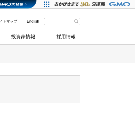
格付・社債情報
SDGsへの取り組み
IRニュース
暗号資産事業
株主優待
イトマップ
English
政府・自治体からの認定
取材のお申し込みについて
その他
投資家情報
採用情報