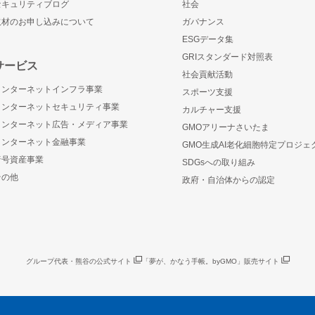
セキュリティブログ
社会
取材のお申し込みについて
ガバナンス
ESGデータ集
GRIスタンダード対照表
サービス
社会貢献活動
インターネットインフラ事業
スポーツ支援
インターネットセキュリティ事業
カルチャー支援
インターネット広告・メディア事業
GMOアリーナさいたま
インターネット金融事業
GMO生成AI老化細胞特定プロジェ
暗号資産事業
SDGsへの取り組み
その他
政府・自治体からの認定
グループ代表・熊谷の公式サイト
「夢が、かなう手帳。byGMO」販売サイト