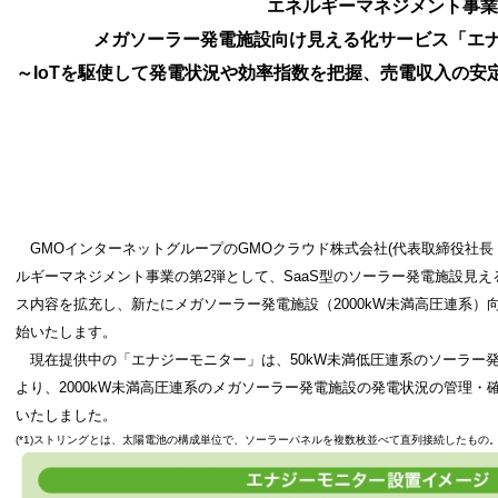
エネルギーマネジメント事業
メガソーラー発電施設向け見える化サービス「エ
～IoTを駆使して発電状況や効率指数を把握、売電収入の安
GMOインターネットグループのGMOクラウド株式会社(代表取締役社長：
ルギーマネジメント事業の第2弾として、SaaS型のソーラー発電施設見
ス内容を拡充し、新たにメガ
ソーラー発電施設（
2000kW未満高圧連系）
始いたします。
現在提供中の「エナジーモニター」は、50kW未満低圧連系のソーラー
より、2000kW未満高圧連系のメガソーラー発電施設
の発電状況の管理・
いたしました。
(*1)ストリングとは、太陽電池の構成単位で、ソーラーパネルを複数枚並べて直列接続したもの