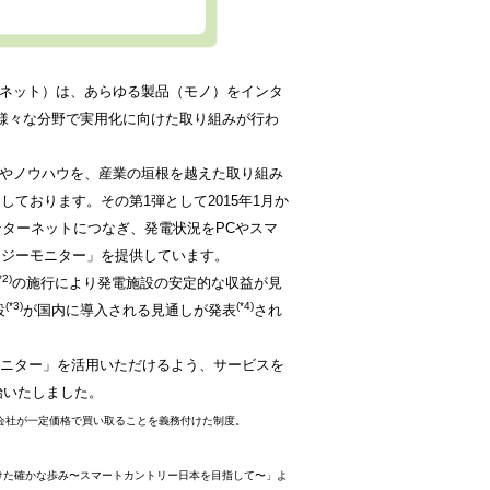
インターネット）は、あらゆる製品（モノ）をインタ
様々な分野で実用化に向けた取り組みが行わ
術やノウハウを、産業の垣根を越えた取り組み
ております。その第1弾として2015年1月か
ンターネットにつなぎ、発電状況をPCやスマ
ナジーモニター」を提供しています。
*2)
の施行により発電施設の安定的な収益が見
(*3)
(*4)
設
が国内に導入される見通しが発表
され
ニター」を活用いただけるよう、サービスを
始いたしました。
電力会社が一定価格で買い取ることを義務付けた制度。
030年に向けた確かな歩み〜スマートカントリー日本を目指して〜」よ