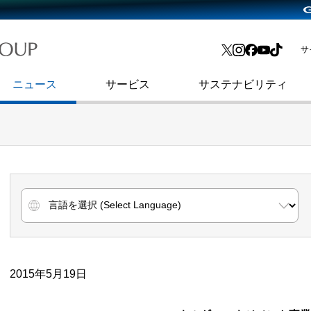
略・
よくあるご質問
渋谷フクラス入館方法
会社沿革
プレスリリース
インターネット広告・メディア事業
IR情報メール
サ
ョン
社史
セキュリティブログ
インターネット金融事業
コーポレート・アイデンティティ
ニュース
サービス
サステナビリティ
2015年5月19日