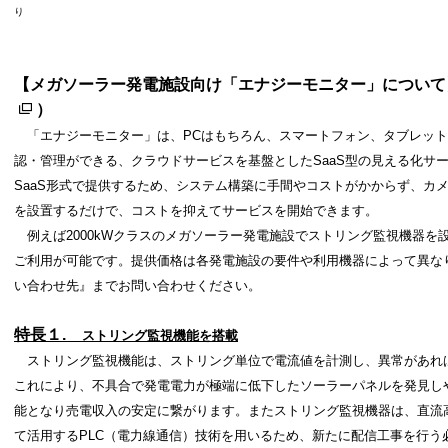
り
【メガソーラー発電施設向け「エナジーモニター」について
）
「エナジーモニター」は、PCはもちろん、スマートフォン、タブレット
認・管理ができる、クラウドサービスを基盤としたSaaS型の見える化サ
SaaS形式で提供するため、システム構築に手間やコストがかからず、カ
を設置するだけで、コストを抑えてサービスを開始できます。
例えば2000kWクラスのメガソーラー発電施設でストリング監視機器を設
ご利用が可能です。提供価格は各発電施設の要件や利用機器によって異な
い合わせ先』までお問い合わせください。
特長１
.
ストリング監視機
能
を搭載
ストリング監視機能は、ストリング単位で電流値を計測し、異常があれ
これにより、不具合で発電電力が極端に低下したソーラーパネルを発見し
能となり売電収入の安定に繋がります。またストリング監視機器は、直流
て活用するPLC（電力線通信）技術を用いるため、新たに配信工事を行う