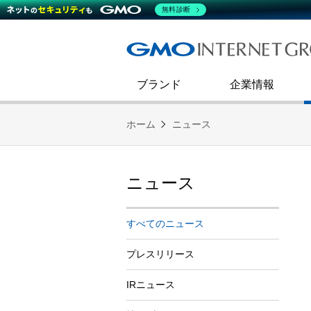
熊谷正寿が語るグループ成長戦
会社概要
無料診断
コミュニケーション
事業戦略
キャリア採用
すべてのニュース
インターネットインフラ事業
ダイバーシティ＆インクルージ
財務・業績
第二新卒採用
技術ブログ
インターネットセキュリティ事業
企業理念
ブランド
企業情報
ホーム
ニュース
ニュース
すべてのニュース
プレスリリース
IRニュース