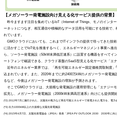
【
メガソーラー発電施設向け見える化サービス提供の背景
】
昨今ますます注目を集めているIoT（Internet of Things、モノの
ーネットにつなぎ、相互通信や積極的なデータ活用を可能にする技術で、
れています。
GMOクラウドにおいても、これまでITインフラの提供で培ってきた技
に活かすことでIoT化を推進するべく、エネルギーマネジメント事業へ進出し
ら、ソーラー発電施設（50kW未満低圧連系）に設置する機器をすべてイ
ートフォンで確認できる、クラウド基盤のSaaS型見える化サービス「エ
(
近年のエネルギー業界では、「再生可能エネルギー固定価格買取制度」
込まれています。また、2020年までに約2400
万kWのメガソーラー発電施
るなど、今後はメガソーラー発電施設の増加が予測されます。
そこでGMOクラウドは、大規模な発電施設の運用管理にも「エナジーモ
拡充し、メガソーラー発電施設
（
2000kW未満高圧連系）向けにも提供開
(*2) 2012年7月に施行された、太陽光や風力など再生可能エネルギーで発電された電力を、
(*3) 出力1000kW以上の大規模な太陽光発電施設
(*4) 2015年4月7日、太陽光発電協会（JPEA）発表「JPEA PV OUTLOOK 2030 2