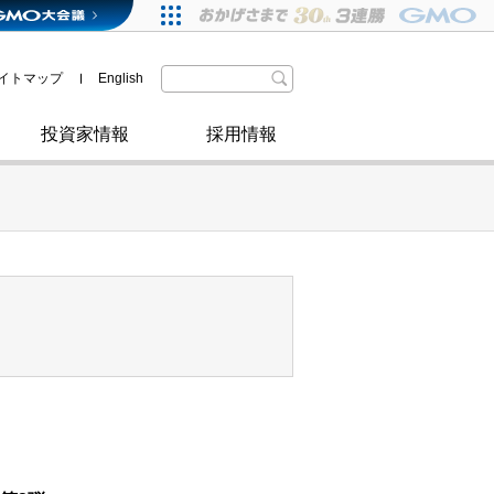
格付・社債情報
SDGsへの取り組み
IRニュース
暗号資産事業
株主優待
イトマップ
English
政府・自治体からの認定
取材のお申し込みについて
その他
投資家情報
採用情報