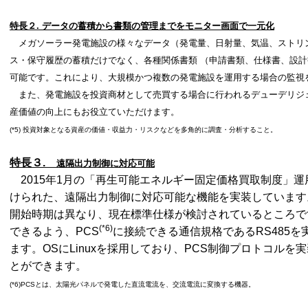
特長２
.
データの蓄積から書類の管理までをモニター画面で一元化
メガソーラー発電施設の様々なデータ（発電量、日射量、気温、ストリ
ス・保守履歴の蓄積だけでなく、各種関係書類 （申請書類、仕様書、設
可能です。これにより、大規模かつ複数の発電施設を運用する場合の監視
また、発電施設を投資商材として売買する場合に行われるデューデリジ
産価値の向上にもお役立ていただけます。
(*5) 投資対象となる資産の価値・収益力・リスクなどを多角的に調査・分析すること。
特長３
.
遠隔出力制御に対応可能
2015年1月の「再生可能エネルギー固定価格買取制度」
けられた、遠隔出力制御に対応可能な機能を実装しています
開始時期は異なり、現在標準仕様が検討されているところで
(*6)
できるよう、PCS
に接続できる通信規格であるRS485
ます。OSにLinuxを採用しており、PCS制御プロトコル
とができます。
(*6)PCSとは、太陽光パネルで発電した直流電流を、交流電流に変換する機器。