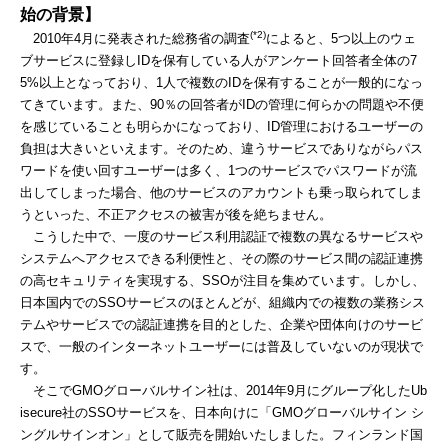
始の背景】
(*2)
2010年4月に発表された総務省の調査
によると、5つ以上のウェ
ブサービスに登録しIDを保有している人がアンケート回答者全体の7
5%以上となっており、1人で複数のIDを保有することが一般的になっ
てきています。また、90％の回答者がIDの管理に何らかの問題や不便
を感じていることも明らかになっており、ID管理におけるユーザーの
負担は大きいといえます。そのため、違うサービスでありながらパス
ワードを使い回すユーザーは多く、1つのサービスでパスワードが流
出してしまった場合、他のサービスのアカウントも乗っ取られてしま
うといった、不正アクセスの被害が後を絶ちません。
こうした中で、一度のサービス利用認証で複数の異なるサービスや
システムへアクセスできる利便性と、その際のサービス間の認証連携
の高セキュリティを実現する、SSOが注目を集めています。しかし、
日本国内でのSSOサービスのほとんどが、組織内での複数の業務シス
テムやサービスでの認証連携を目的とした、企業や団体向けのサービ
スで、一般のインターネットユーザーには普及していないのが現状で
す。
そこでGMOグローバルサイン社は、2014年9月にグループ化したUb
isecure社のSSOサービスを、日本向けに「GMOグローバルサイン シ
ングルサインオン」として販売を開始いたしました。フィンランド国