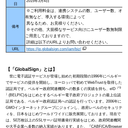
2015年3月4日
日
※ご利用料金は、連携システムの数、ユーザー数、オプ
有無など、導入する環境によって
異なるため、お見積りください。
備考
※その他、大規模なサービス向けにユーザー数無制限の
ご用意しておりますので、
詳細は以下のURLよりお問い合わせください。
URL
https://jp.globalsign.com/iam/biz/
【「
GlobalSign
」とは
】
世に電子認証サービスが登場し始めた初期段階の1996年にベルギー
でサービスの提供を開始し、ヨーロッパで初めてWebTrustを取得した
（
*3
認証局です。ベルギー政府関連機関への数多くの実績を持ち、eID
）
(BELPIC)をはじめとするベルギー電子政府プロジェクトの最上位認
証局である、ベルギー政府認証局への認証を行っています。2006年に
GMOインターネットグループにジョインし、政府レベルのセキュリテ
ィを、日本をはじめワールドワイドに販売展開しております。現在で
は、50万枚以上のSSLサーバ証明書発行実績をはじめ、政府関連機関
や大手企業へ多数の納入実績があります。また、『CABF(CA/Browser