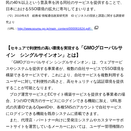
民の40％以上という普及率を誇る同社のサービスを提供することで、
日本におけるSSO環境の拡大に寄与してまいります。
（*2）2010年4月 総務省 情報通信政策研究所 ID ビジネスの現状と課題に関する調査研
究より
（URL：
http://www.soumu.go.jp/main_content/000061624.pdf
）
【
「
GMO
グローバルサ
セキュアで利便性の高い環境を実現する
イン シングルサインオン」とは】
「GMOグローバルサイン シングルサインオン」は、ウェブサービ
スやシステムを提供する事業者が、複数の自社サービスでSSO環境を
構築できるサービスです。これにより、自社サービスを複数利用する
ユーザーに対して利便性の高さと、高セキュリティな認証環境を提供
することが可能となります。
ブログ運営サービスとECサイト構築サービスを提供する事業者の場
合、1つのIDで両方のサービスにログインできる機能に加え、URL形
式の共通IDであるOpenIDや、各種SNSのアカウントで自社サービス
にログインできる機能を既存システムに搭載できます。
また、代理店・パートナー向けに受発注システムやカスタマーサポ
ートサイトを運営しているメーカーにおいては、ユーザー管理権限の