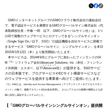
GMOインターネットグループのGMOクラウド株式会社の連結会社
で、電子認証サービスを展開するGMOグローバルサイン株式会社（代
表取締役社長：中條 一郎 以下、GMOグローバルサイン社）は、1つ
のIDで複数のウェブサービスにログインできる“シングルサインオン
（Single Sign On／以下、SSO）”の認証機能を自社サービスに搭載で
きるサービス「GMOグローバルサイン シングルサインオン」を本日
2015年3月12日（木）より販売開始いたします。
本サービスは、2014年9月にグループに加わったフィンランドのIA
（
*1
）
M
ソフトウェア会社Ubisecure Solutions, Inc（本社：フィンラン
ユビセキュア
社）が提供する、SSOサービ
ド共和国・エスポー、以下
Ubisecure
スの日本版です。ブログサービスやECサイト構築サービスなど
のウェブサービスを提供する事業者へ向けてご提供いたします。
（*1）IAMとは、Identity and Access Management（アイデンティティ＆アクセスマネジ
メント）の略で、複数アカウント(ID)を統合管理し、さらにアクセスの範囲や権限なども詳
細に設定し認証するシステムのこと。
【「
GMO
グローバルサイン
シングルサインオン」提供開