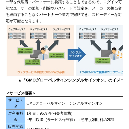
一部を代理店・パートナーに委譲することもできるので、ログイン可
能なユーザーの追加・削除やパスワード再設定を、メーカーの担当者
を経由することなくパートナー企業内で完結でき、スピーディーな対
応が可能となります。
▲「
GMO
グローバルサイン
シングルサインオン」のイメージ
＜サービス概要＞
サービス
GMOグローバルサイン シングルサインオン
名
ご利用料
1年目：96万円〜(参考価格)
金
2年目以降（サービス保守費）：初年度利用料の20%
販売開始