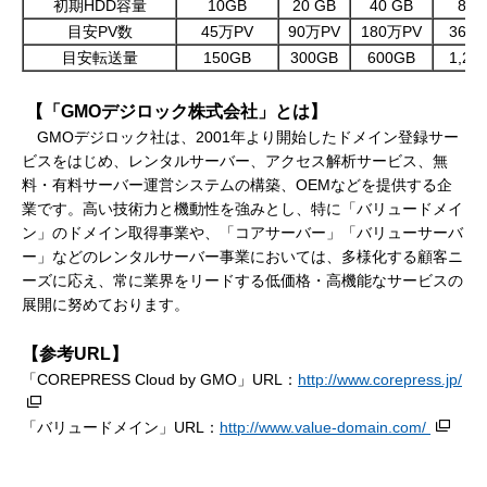
初期HDD容量
10GB
20 GB
40 GB
80 
目安PV数
45万PV
90万PV
180万PV
360
目安転送量
150GB
300GB
600GB
1,20
【「
GMO
デジロック株式会社」とは】
GMOデジロック社は、2001年より開始したドメイン登録サー
ビスをはじめ、レンタルサーバー、アクセス解析サービス、無
料・有料サーバー運営システムの構築、OEMなどを提供する企
業です。高い技術力と機動性を強みとし、特に「バリュードメイ
ン」のドメイン取得事業や、「コアサーバー」「バリューサーバ
ー」などのレンタルサーバー事業においては、多様化する顧客ニ
ーズに応え、常に業界をリードする低価格・高機能なサービスの
展開に努めております。
【参考
URL
】
「COREPRESS Cloud by GMO」URL：
http://www.corepress.jp/
「バリュードメイン」URL：
http://www.value-domain.com/