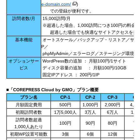
e-domain.com/
)
での登録が便利です。
訪問者数/月
15,000訪問/月
※超過した場合、1,000訪問につき100円の料金
超過した場合でも快適なサイトアクセスを提
基本機能
オートスケール／バックアップ・リストア／サイト
P／
phpMyAdmin／エラーログ／ステージング環境
オプションサー
WordPress数の追加 ： 月額100円/1サイト
ビス
ディスク容量の追加 ： 月額100円/10GB
固定IPアドレス ： 200円/1IP
■「
COREPRESS Cloud by GMO
」プラン概要
プラン名
CP-
1
CP-2
CP-3
CP
月額固定費用
500円
1,000円
2,000円
4,0
初期訪問者数
1万5,000人
3万人
6万人
12
訪問者数超過
100円
90円
80円
70
1,000人あたり
初期WP設置可能数
3個
6個
12個
24