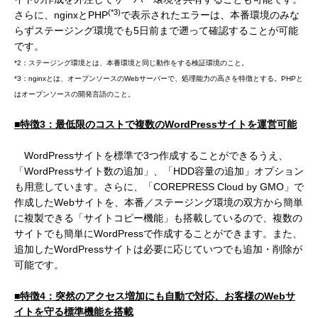
(*3)
さらに、nginxとPHP
で表示されたエラーは、本番環境のみな
らずステージング環境でも5日前まで遡って確認することが可能
です。
*2：ステージング環境とは、本番環境と同じ動作をする検証環境のこと。
*3：nginxとは、オープンソースのWebサーバーで、処理能力の高さを特徴とする。PHPと
はオープンソースの開発言語のこと。
■特徴
3
：最低限のコストで複数の
WordPress
サイトを運営可能
WordPressサイトを標準で3つ作成することができるうえ、
「WordPressサイト数の追加」、「HDD容量の追加」オプション
も用意しています。さらに、「COREPRESS Cloud by GMO」で
作成したWebサイトを、本番／ステージング環境の双方から簡単
に複製できる「サイトコピー機能」も搭載しているので、複数の
サイトでも簡単にWordPressで作成することができます。また、
追加したWordPressサイトは必要に応じていつでも追加・削除が
可能です。
■特徴
4
：
突然のアクセス増加にも自動で対応、お客様の
Web
サ
イトを守る標準機能を搭載