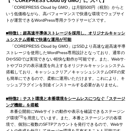
【「COREPRESS Cloud by GMO」について】
「COREPRESS Cloud by GMO」は月額500円（税別）からと
いう低価格ながら、高パフォーマンスで快適な環境でウェブサイ
トが運営できるWordPress専用クラウドサービスです。
■特徴
1
：超高速半導体ストレージを採用し、オリジナルキャッシ
ュシステム搭載で快適な運用が可能
「COREPRESS Cloud by GMO」はSSDより高速な超高速半導体
ストレージを使用したWordPress専用設計となっており、通常のHD
DやSSDでは実現できない軽快な動作が可能です。また、Webサイ
トやブログの表示速度を向上するオリジナルキャッシュシステムを
搭載しており、キャッシュクリア／キャッシュシステムOFFの変更
も簡単にできるので、柔軟に運用いただけます。これにより、キャ
ッシュプラグインを別途インストールする必要がありません。
■特徴
2
：テスト環境と本番環境をシームレスにつなぐ「ステージ
ング機能」を搭載
本番公開前にWebサイトの動作や表示を確認できるステージン
(*2)
グ環境
を用意しています。また、本番とステージングの各環
境で、個別に複数のSFTPアカウントを発行できるので、Webサ
イトの作成を外注してサーバー環境を共有することも可能です。