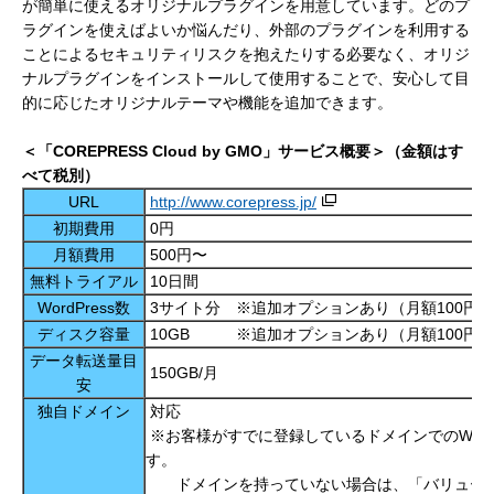
が簡単に使えるオリジナルプラグインを用意しています。どのプ
ラグインを使えばよいか悩んだり、外部のプラグインを利用する
ことによるセキュリティリスクを抱えたりする必要なく、オリジ
ナルプラグインをインストールして使用することで、安心して目
的に応じたオリジナルテーマや機能を追加できます。
＜「
COREPRESS Cloud by GMO
」サービス概要＞（金額はす
べて税別）
URL
http://www.corepress.jp/
初期費用
0円
月額費用
500円〜
無料トライアル
10日間
WordPress数
3サイト分 ※追加オプションあり（月額100円/
ディスク容量
10GB ※追加オプションあり（月額100円/1
データ転送量目
150GB/月
安
独自ドメイン
対応
※お客様がすでに登録しているドメインでのWord
す。
ドメインを持っていない場合は、「バリュードメ