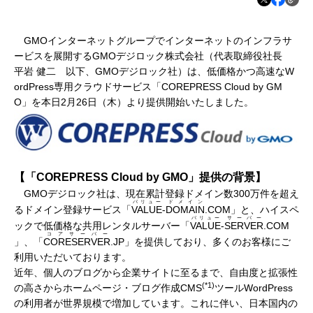
GMOインターネットグループでインターネットのインフラサ
ービスを展開するGMOデジロック株式会社（代表取締役社長
平岩 健二 以下、GMOデジロック社）は、低価格かつ高速なW
ordPress専用クラウドサービス「COREPRESS Cloud by GM
O」を本日2月26日（木）より提供開始いたしました。
【「
COREPRESS Cloud by GMO
」提供の背景】
GMOデジロック社は、現在累計登録ドメイン数300万件を超え
バリュー
ドメイン
るドメイン登録サービス「
VALUE
-
DOMAIN
.COM
」と、ハイスペ
バリュー
サーバー
ックで低価格な共用レンタルサーバー「
VALUE
-
SERVER
.COM
コアサーバー
」、「
CORESERVER
.JP
」を提供しており、多くのお客様にご
利用いただいております。
近年、個人のブログから企業サイトに至るまで、自由度と拡張性
(*1)
の高さからホームページ・ブログ作成CMS
ツールWordPress
の利用者が世界規模で増加しています。これに伴い、日本国内の