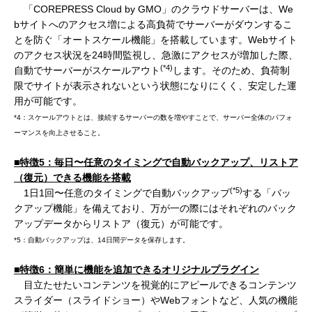
「COREPRESS Cloud by GMO」のクラウドサーバーは、We
bサイトへのアクセス増による高負荷でサーバーがダウンするこ
とを防ぐ「オートスケール機能」を搭載しています。Webサイト
のアクセス状況を24時間監視し、急激にアクセスが増加した際、
(*4)
自動でサーバーがスケールアウト
します。そのため、負荷制
限でサイトが表示されないという状態になりにくく、安定した運
用が可能です。
*4：スケールアウトとは、接続するサーバーの数を増やすことで、サーバー全体のパフォ
ーマンスを向上させること。
■特徴
5
：毎日〜
任意のタイミングで自動バックアップ、リストア
（復元）できる機能を搭載
(*5)
1日1回〜任意のタイミングで自動バックアップ
する「バッ
クアップ機能」を備えており、万が一の際にはそれぞれのバック
アップデータからリストア（復元）が可能です。
*5：自動バックアップは、14日間データを保存します。
■特徴
6
：
簡単に機能を追加できるオリジナルプラグイン
目立たせたいコンテンツを視覚的にアピールできるコンテンツ
スライダー（スライドショー）やWebフォントなど、人気の機能