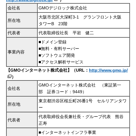
会社名
GMOデジロック株式会社
大阪市北区大深町3-1 グランフロント大阪
所在地
タワーB 23階
代表者
代表取締役社長 平岩 健二
■ドメイン登録
■無料・有料サーバー
事業内容
■ソフトウェア開発
■アクセス解析サービス
【GMOインターネット株式会社】（URL：
http://www.gmo.jp/
）
GMOインターネット株式会社 （東証第一
会社名
部 証券コード：9449）
東京都渋谷区桜丘町26番1号 セルリアンタワ
所在地
ー
代表取締役会長兼社長・グループ代表 熊谷
代表者
正寿
■インターネットインフラ事業