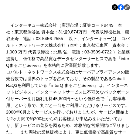
インターキュー株式会社（店頭市場：証券コード9449 本
社：東京都渋谷区 資本金：31億9,874万円 代表取締役社長：熊
谷正寿 電話：03-5456-2555 以下、インターキュー)は、コバ
ルト・ネットワークス株式会社（本社：東京都江東区 資本金：
1,000 万円 代表取締役：北島 弘 電話：03-3599-0722 ）と業務
提携し、低価格で高品質なデータセンターサービスである『inter
QまるごとServer』を本格的に営業開始致します。
コバルト・ネットワークス株式会社はサーバアプライアンスの販
売台数では世界のトップを占めており、その製品であるCobalt
RaQ3を利用している『interQ まるごとServer』は、インターネ
ットビジネス、インターネットサービスに不可欠なバックボーン
付サーバーを月額利用料45,800円〜という低料金で「お客様専
用」という形で、丸ごと一台をご利用いただけるサービスです。
2000年6月よりサービスを行っておりましたが、サービス開始よ
り2ヶ月間で約200社からのお客様より申込みをいただいてお
り、新サービスの普及を図るため、本格的な営業開始に至りまし
た。 また両社の業務提携により、更に低価格で高品質なサー