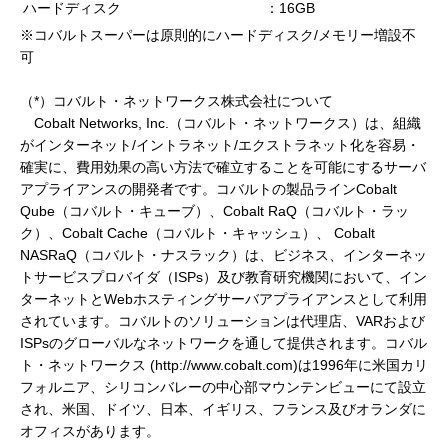
ハードディスク
：16GB
※コバルトスーパーは原則的にハードディスク/メモリー増設不
可
（*）コバルト・ネットワークス株式会社について
Cobalt Networks, Inc.（コバルト・ネットワークス）は、組織
がインターネット/イントラネット/エクストラネット化を容易・
確実に、費用効果の高い方法で確立することを可能にするサーバ
アプライアンスの開発者です。コバルトの製品ラインCobalt
Qube（コバルト・キューブ）、Cobalt RaQ（コバルト・ラッ
ク）、Cobalt Cache（コバルト・キャッシュ）、 Cobalt
NASRaQ（コバルト・ナスラック）は、ビジネス、インターネッ
トサービスプロバイダ（ISPs）及び教育研究機関において、イン
ターネットとWebホスティングサーバアプライアンスとして利用
されています。コバルトのソリューションは代理店、VARおよび
ISPsのグローバルなネットワークを通して提供されます。コバル
ト・ネットワークス (http://www.cobalt.com)は1996年に米国カリ
フォルニア、シリコンバレーの中心部マウンテンビューにて設立
され、米国、ドイツ、日本、イギリス、フランス及びオランダに
オフィスがあります。