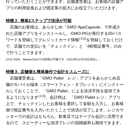
行っていただくことができます。店舗運営者は、お客様の店舗ア
プリの利用促進および固定客の拡大にお役立ていただけます。
特徴２
.
簡単
2
ステップで決済が可能
店舗のお客様は、あらかじめ「GMO AppCapsule」で作成さ
れた店舗アプリをインストールし、GMO-PGが発行するID/パス
(
※
2)
ワードを登録してクレジットカード情報
を登録しておくだけ
で、店舗での支払いを「チェックイン」と「4桁暗証番号」のみ
で行うことできます。
(※2) VISA、MasterCardでの利用が可能です（2014年12月24日現在）。
特徴３
.
店舗側も簡単操作で会計をスムーズに
店舗運営者は、「GMO Pallet レジ」アプリをあらかじめ店
舗のモバイル端末（スマートフォン・タブレット）にインストー
ルしておくことで、「GMO Pallet」による決済手段を提供でき
(
※
3)
るようになります
。会計時は、「GMO Pallet レジ」アプリ
上で、チェックインしたお客様を選択して金額を入力し、お客様
側で暗証番号を入力いただくことで決済が完了します。レジカウ
ンターでの会計はもちろん、飲食店ではテーブル会計に活用でき
るので、スピーディーな決済でレジの混雑緩和も期待できます。