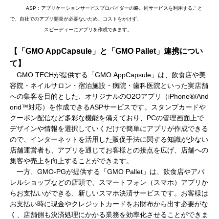
ASP：アプリケーションサービスプロバイダーの略。同サービスを利用すること
で、自社でのアプリ開発が必要ないため、コストをかけず、
スピーディーにアプリを作成できます。
【「
GMO
AppCapsule
」と「
GMO Pallet
」連携につい
て】
GMO TECHが提供する「GMO AppCapsule」は、飲食店や美
容院・ネイルサロン・宿泊施設・病院・歯科医院といった実店舗
への集客を目的とした、オリジナルのO2Oアプリ（iPhone®/And
orid™対応）を作成できるASPサービスです。スタンプカードや
クーポン配信など多彩な機能を備えており、PCの管理画面上で
デザインや情報を選択していくだけで簡単にアプリが作成できる
ので、インターネットを活用した販促手法に関する知識が少ない
店舗運営者も、アプリを通じてお客様との接点を広げ、店舗への
集客や売上を向上することができます。
一方、GMO-PGが提供する「GMO Pallet」は、飲食店やアパ
レルショップなどの店頭で、スマートフォン（スマホ）アプリか
らお支払いができる、新しいスマホ決済サービスです。お客様は
お支払い時に現金やクレジットカードをお財布から出す必要がな
く、店舗側も決済処理にかかる業務を効率化させることができま