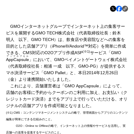
GMOインターネットグループでインターネット上の集客サー
ビスを展開するGMO TECH株式会社（代表取締役社長：鈴木
明人 以下、GMO TECH）は、飲食店や美容院などへの集客を
目的とした店舗アプリ（iPhone®/Andorid™対応）を簡単に作成
(
※
1)
できる、CMS対応のO2Oアプリ作成ASP
サービス「GMO
アップカプセル
AppCapsule
」において、GMOペイメントゲートウェイ株式会社
（代表取締役社長：相浦 一成 以下、GMO-PG）が提供するス
マホ決済サービス「GMO Pallet」と、本日2014年12月26日
（金）より連携開始いたしました。
これにより、店舗運営者は「GMO AppCapsule」によって、
店舗のお客様に予約からクーポンのご利用に加え、お支払い（ク
レジットカード決済）までをアプリ上で行っていただける、オリ
ジナルの店舗アプリを作成可能となりました。
(※1) CMS：コンテンツマネージメントシステムの略で、管理画面からアプリのコンテンツ
編集が簡単にできる仕組みのこと。
O2O：Online to Offlineの略で、インターネット上の情報やサービスを活用し、実
店舗への送客を促進するサービスのこと。