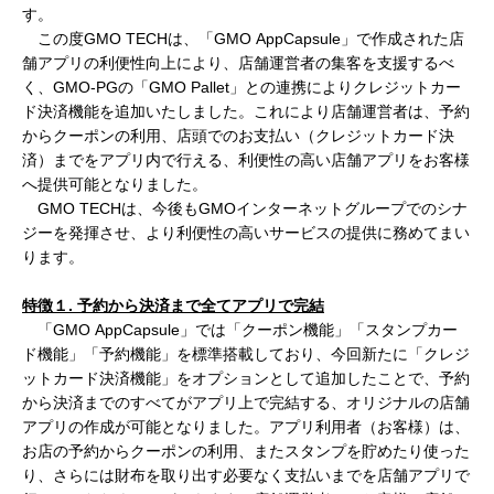
す。
この度GMO TECHは、「GMO AppCapsule」で作成された店
舗アプリの利便性向上により、店舗運営者の集客を支援するべ
く、GMO-PGの「GMO Pallet」との連携によりクレジットカー
ド決済機能を追加いたしました。これにより店舗運営者は、予約
からクーポンの利用、店頭でのお支払い（クレジットカード決
済）までをアプリ内で行える、利便性の高い店舗アプリをお客様
へ提供可能となりました。
GMO TECHは、今後もGMOインターネットグループでのシナ
ジーを発揮させ、より利便性の高いサービスの提供に務めてまい
ります。
特徴１
.
予約から決済まで全てアプリで完結
「GMO AppCapsule」では「クーポン機能」「スタンプカー
ド機能」「予約機能」を標準搭載しており、今回新たに「クレジ
ットカード決済機能」をオプションとして追加したことで、予約
から決済までのすべてがアプリ上で完結する、オリジナルの店舗
アプリの作成が可能となりました。アプリ利用者（お客様）は、
お店の予約からクーポンの利用、またスタンプを貯めたり使った
り、さらには財布を取り出す必要なく支払いまでを店舗アプリで