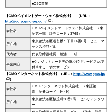
■O2O事業
【
GMO
ペイメントゲートウェイ株式会社】 （
URL
：
http://corp.gmo-pg.com/
）
GMOペイメントゲートウェイ株式会社 （東
会社名
証第一部 証券コード：3769）
東京都渋谷区道玄坂１丁目14番6号 ヒューマ
所在地
ックス渋谷ビル
代表者
代表取締役社長 相浦 一成
■クレジットカード等の決済代行サービス及び
事業内容
付帯する一切のサービス
【GMOインターネット株式会社】（URL：
http://www.gmo.jp/
）
GMOインターネット株式会社 （東証第一
会社名
部 証券コード：9449）
東京都渋谷区桜丘町26番1号 セルリアンタワ
所在地
ー
代表取締役会長兼社長・グループ代表 熊谷