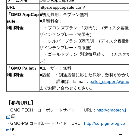
URL
https://appcapsule.com/
「
GMO AppCap
■初期費用：全プラン無料
sule
」
■月額料金：
利用料金
・ブロンズプラン 1万円
/月 (ディスク
容量制
ザインテンプレート制限有
)
・シルバープラン 3万円
/月 (ディスク
容量制限
ザインテンプレート制限無
)
・ゴールドプラン 別途御見積り （カスタマイ
ン）
「
GMO Pallet
」
■ユーザー：無料
利用料金
■店舗 ：別途店舗に応じた決済手数料がかかりま
詳細は、E-mail：
pallet_support@gmo-p
までお問い合わせください。
【参考
URL
】
・GMO TECH コーポレートサイト URL：
http://gmotech.j
p/
・GMO-PG コーポレートサイト URL：
http://corp.gmo-pg.co
m/