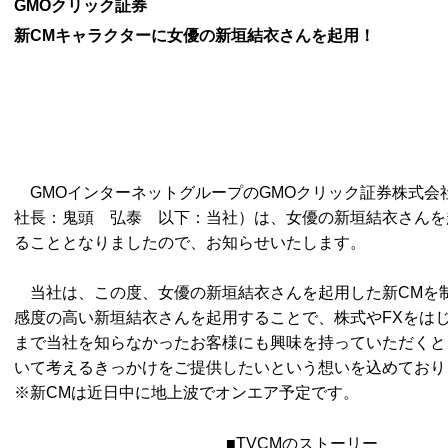
GMO
クリック証券
新
CMキャラクターに女優の新垣結衣さんを起用！
GMOインターネットグループの
GMOクリック証券株式会
社長：鬼頭 弘泰 以下：当社）は、女優の新垣結衣さんを
ることとなりましたので、お知らせいたします。
当社は、この度、女優の新垣結衣さんを起用した新
CMを
感度の高い新垣結衣さんを起用することで、株式やFXをは
まで当社を知らなかったお客様にも興味を持っていただくと
いて考えるきっかけをご提供したいという想いを込めており
※新
CMは近日中に地上波でオンエア予定です。
■
TVCMのストーリー