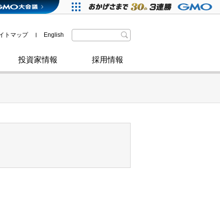
格付・社債情報
SDGsへの取り組み
IRニュース
暗号資産事業
株主優待
イトマップ
English
政府・自治体からの認定
取材のお申し込みについて
その他
投資家情報
採用情報