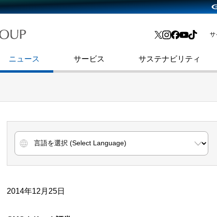
略・
よくあるご質問
渋谷フクラス入館方法
会社沿革
プレスリリース
インターネット広告・メディア事業
IR情報メール
サ
ョン
社史
セキュリティブログ
インターネット金融事業
コーポレート・アイデンティティ
ニュース
サービス
サステナビリティ
2014年12月25日