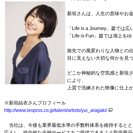
新垣さんは、人生の意味やお
「
Life is a Journey」篇で
「
Life is Fun」篇では湖上
旅先での風変わりな人物との
目に見えない大切な何かを見
どこか神秘的な空気感と新垣
により、
上質で洗練された映像に仕上
※新垣結衣さんプロフィール
http://www.lespros.co.jp/talent/artists/yui_aragaki/
当社は、今後も業界最低水準の手数料体系を維持するとと
応えし、総合的な金融サービスをご提供できるよう取扱商品