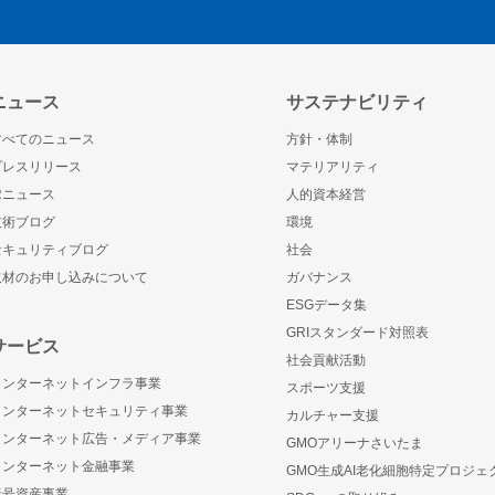
ニュース
サステナビリティ
すべてのニュース
方針・体制
プレスリリース
マテリアリティ
IRニュース
人的資本経営
技術ブログ
環境
セキュリティブログ
社会
取材のお申し込みについて
ガバナンス
ESGデータ集
GRIスタンダード対照表
サービス
社会貢献活動
インターネットインフラ事業
スポーツ支援
インターネットセキュリティ事業
カルチャー支援
インターネット広告・メディア事業
GMOアリーナさいたま
インターネット金融事業
GMO生成AI老化細胞特定プロジェ
暗号資産事業