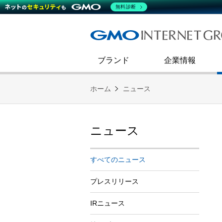
熊谷正寿が語るグループ成長戦
会社概要
無料診断
コミュニケーション
事業戦略
キャリア採用
すべてのニュース
インターネットインフラ事業
ダイバーシティ＆インクルージ
財務・業績
第二新卒採用
技術ブログ
インターネットセキュリティ事業
企業理念
ブランド
企業情報
ホーム
ニュース
ニュース
すべてのニュース
プレスリリース
IRニュース