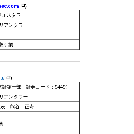
-sec.com/
）
ンフォスタワー
ルリアンタワー
取引業
p/
）
証第一部 証券コード：9449）
ルリアンタワー
代表 熊谷 正寿
業