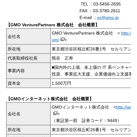
03-5456-2695
TEL ：
FAX ：03-3780-2611
E-mail ：
pr@gmo.jp
【GMO VenturePartners 株式会社 会社概要】
GMO VenturePartners 株式会社 <
http://g
会社名
om/
>
所在地
東京都渋谷区桜丘町26番1号 セルリアンタ
代表取締役社長
熊谷 正寿
■国内外の上場、未上場の IT 系ベンチャー
事業内容
投資、事業拡大支援、企業価値向上支援事
資本金
1,500万円
【GMOインターネット株式会社 会社概要】
GMOインターネット株式会社 <
http://www
会社名
>
（東証第一部 証券コード：9449）
所在地
東京都渋谷区桜丘町26番1号 セルリアンタ