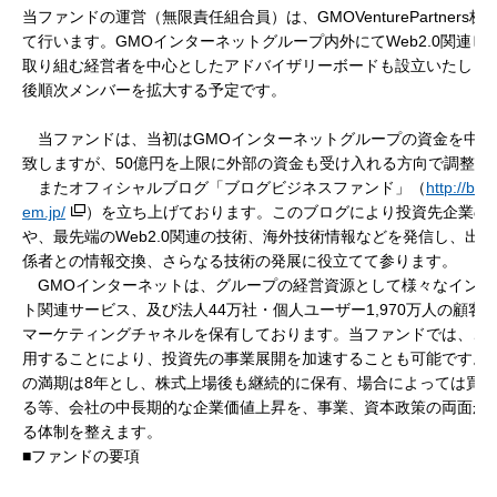
当ファンドの運営（無限責任組合員）は、GMOVenturePartners株
て行います。GMOインターネットグループ内外にてWeb2.0関連ビ
取り組む経営者を中心としたアドバイザリーボードも設立いたしま
後順次メンバーを拡大する予定です。
当ファンドは、当初はGMOインターネットグループの資金を中心
致しますが、50億円を上限に外部の資金も受け入れる方向で調整致
またオフィシャルブログ「ブログビジネスファンド」（
http://blo
em.jp/
）を立ち上げております。このブログにより投資先企業の
や、最先端のWeb2.0関連の技術、海外技術情報などを発信し、出
係者との情報交換、さらなる技術の発展に役立てて参ります。
GMOインターネットは、グループの経営資源として様々なインタ
ト関連サービス、及び法人44万社・個人ユーザー1,970万人の顧客
マーケティングチャネルを保有しております。当ファンドでは、こ
用することにより、投資先の事業展開を加速することも可能です。
の満期は8年とし、株式上場後も継続的に保有、場合によっては買
る等、会社の中長期的な企業価値上昇を、事業、資本政策の両面か
る体制を整えます。
■ファンドの要項