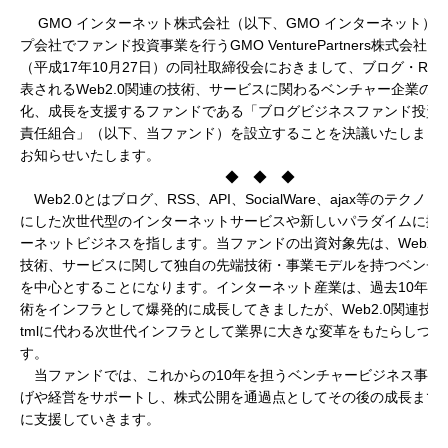
GMO インターネット株式会社（以下、GMO インターネット）
プ会社でファンド投資事業を行うGMO VenturePartners株式会社
（平成17年10月27日）の同社取締役会におきまして、ブログ・RS
表されるWeb2.0関連の技術、サービスに関わるベンチャー企業の
化、成長を支援するファンドである「ブログビジネスファンド投資
責任組合」（以下、当ファンド）を設立することを決議いたしまし
お知らせいたします。
◆ ◆ ◆
Web2.0とはブログ、RSS、API、SocialWare、ajax等のテクノ
にした次世代型のインターネットサービスや新しいパラダイムに拠
ーネットビジネスを指します。当ファンドの出資対象先は、Web2.
技術、サービスに関して独自の先端技術・事業モデルを持つベンチ
を中心とすることになります。インターネット産業は、過去10年間でh
術をインフラとして爆発的に成長してきましたが、Web2.0関連技術
tmlに代わる次世代インフラとして業界に大きな変革をもたらしつつ
す。
当ファンドでは、これからの10年を担うベンチャービジネス事業
げや経営をサポートし、株式公開を通過点としてその後の成長まで
に支援していきます。