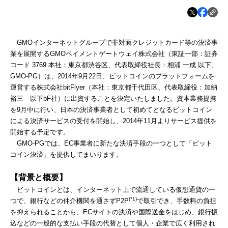
GMOインターネットグループで非対面クレジットカード等の決済事
業を展開するGMOペイメントゲートウェイ株式会社（東証一部：証券
コード 3769 本社：東京都渋谷区、代表取締役社長：相浦 一成 以下、
GMO-PG）は、2014年9月22日、ビットコインのプラットフォームを
運営する株式会社bitFlyer（本社：東京都千代田区、代表取締役：加納
裕三 以下bF社）に出資することを決定いたしました。資本業務提携
を9月中に行い、日本の決済事業者として初めてとなるビットコイン
による決済サービスの受付を開始し、2014年11月よりサービス提供を
開始する予定です。
GMO-PGでは、EC事業者に新たな決済手段の一つとして「ビット
コイン決済」を提供してまいります。
【背景と概要】
ビットコインとは、インターネット上で流通している仮想通貨の一
(*1)
つで、銀行などの仲介機関を通さずP2P
で取引でき、手数料の負担
を抑えられることから、ECサイトの決済や国際送金をはじめ、銀行振
込などの一般的な支払い手段の代替として個人・企業で広く利用され