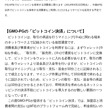
(*4) bF社でビットコインを保有する消費者に限ります（2014年9月22日時点）。今後bF社
以外でビットコインを保有する消費者もご利用いただけるようサービスを拡充する予定で
す。
【
GMO-PG
の「ビットコイン決済」について】
(※a)
ビットコインは、取引の承認を行うマイニング
に関わる端末
のネットワーク上で記録されている仮想通貨です。
※
消費者及び事業者がビットコインを利用するには、まずウォレット(
※
b)を作成し、「取引所」「販売所」(
c)で通貨をビットコインに交換
して、ビットコインをウォレットに入れる必要があります。取引の際
は、各ウォレットより送金及び入金等を行いますが、ビットコインの
取引はマイニングにより取引・支払・送金が10分ごとに記録されるこ
とで成立となります。マイニング作業は平均して10分程度で終わるよ
うに設計されているため、ビットコインの取引・支払・送金等の承認
には10分ほどかかるとされており、即時決済を求められるネットショ
ッピングの決済手段にビットコインを導入するのが難しい要因の一つ
となっています。
この度GMO-PGが提供する「ビットコイン決済」では、加盟店と消
費者間の支払いはbF社のプラットフォーム内で完結し、料金前払いの