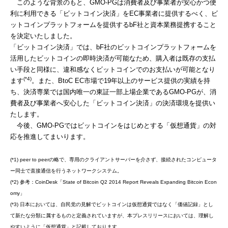
このような背景のもと、GMO-PGは消費者及び事業者が安心かつ便
利に利用できる「ビットコイン決済」をEC事業者に提供するべく、ビ
ットコインプラットフォームを提供するbF社と資本業務提携すること
を決定いたしました。
「ビットコイン決済」では、bF社のビットコインプラットフォームを
活用したビットコインの即時決済が可能なため、購入者は既存の支払
い手段と同様に、違和感なくビットコインでのお支払いが可能となり
(*4)
ます
。また、BtoC EC市場で19年以上のサービス提供の実績を持
ち、決済専業では国内唯一の東証一部上場企業であるGMO-PGが、消
費者及び事業者へ安心した「ビットコイン決済」の決済環境を提供い
たします。
今後、GMO-PGではビットコインをはじめとする「仮想通貨」の対
応を推進してまいります。
(*1) peer to peerの略で、専用のクライアントサーバーを介さず、接続されたコンピュータ
ー同士で直接通信を行うネットワークシステム。
(*2) 参考：CoinDesk「State of Bitcoin Q2 2014 Report Reveals Expanding Bitcoin Econ
omy」
(*3) 日本においては、自民党の見解でビットコインは仮想通貨ではなく「価値記録」とし
て新たな分類に属するものと定義されていますが、本プレスリリースにおいては、理解し
やすいように「仮想通貨」と記載しております。