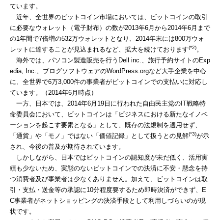
ています。
近年、全世界のビットコイン市場においては、ビットコインの取引
に必要なウォレット（電子財布）の数が2013年6月から2014年6月まで
の1年間で7倍増の532万ウォレットとなり、2014年末には800万ウォ
(*2)
レットに達することが見込まれるなど、拡大を続けております
。
海外では、パソコン製造販売を行うDell inc.、旅行予約サイトのExp
edia, Inc.、ブログソフトウェアのWordPress.orgなど大手企業を中心
に、全世界で6万3,000件の事業者がビットコインでの支払いに対応し
ています。（2014年6月時点）
一方、日本では、2014年6月19日に行われた自由民主党のIT戦略特
命委員会において、ビットコインは「ビジネスにおける新たなイノベ
ーションを起こす要素となる」として、既存の法規制を適用せず、
(*3)
「通貨」や「モノ」ではない「価値記録」として扱うとの見解
が示
され、今後の普及が期待されています。
しかしながら、日本ではビットコインの認知度が未だ低く、活用実
績も少ないため、実態のないビットコインでの決済に不安・懸念を持
つ消費者及び事業者は少なくありません。加えて、ビットコインは取
引・支払・送金等の承認に10分程度要するため即時決済ができず、E
C事業者がネットショッピングの決済手段として利用しづらいのが現
状です。