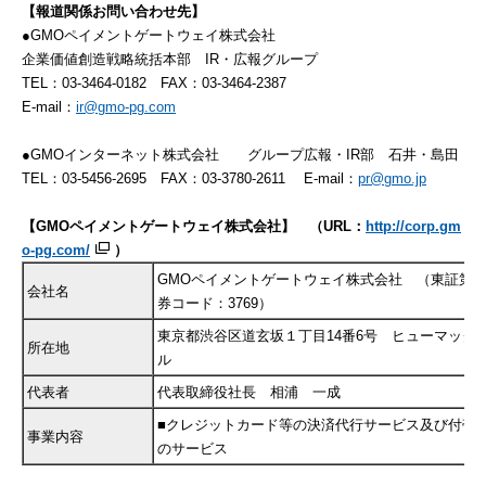
【報道関係お問い合わせ先】
●GMOペイメントゲートウェイ株式会社
企業価値創造戦略統括本部
IR・広報グループ
TEL：03-3464-0182 FAX：03-3464-2387
E-mail：
ir@gmo-pg.com
●GMOインターネット株式会社 グループ広報・IR部 石井・島田
TEL：03-5456-2695 FAX：03-3780-2611 E-mail：
pr@gmo.jp
【
GMO
ペイメントゲートウェイ株式会社】
（
URL
：
http://corp.gm
o-pg.com/
）
GMOペイメントゲートウェイ株式会社 （東証第
会社名
券コード：3769）
東京都渋谷区道玄坂１丁目14番6号 ヒューマック
所在地
ル
代表者
代表取締役社長 相浦 一成
■クレジットカード等の決済代行サービス及び付帯
事業内容
のサービス