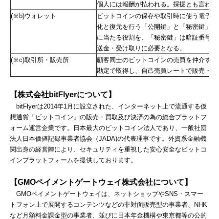
個人には報酬が払われる。採掘とも言われ
(※b)ウォレット
ビットコインの保存や取引時に使う電子財
化と復元を行う「公開鍵」と「秘密鍵」が
に当たる役割を、「秘密鍵」は暗証番号に
送金・受け取りに必要となる。
(※c)取引所・販売所
顧客同士のビットコインの売買を仲介する
勘定で取得し、自己売買レートで販売・買
【株式会社
bitFlyer
について】
bitFlyerは2014年1月に設立された、インターネット上で流通する仮
想通貨「ビットコイン」の販売・買取及び決済の為の総合プラットフ
ォーム運営企業です。日本最大のビットコイン法人であり、一般社団
法人日本価値記録事業者協会（JADA)の代表理事です。外資系金融機
関出身の経営陣により、セキュリティを重視した安心安全なビットコ
インプラットフォームを提供しております。
【
GMO
ペイメントゲートウェイ株式会社について】
GMOペイメントゲートウェイは、ネットショップやSNS・スマー
トフォン上で展開するコンテンツなどの非対面販売型の事業者、NHK
など月額料金課金型の事業者、並びに日本年金機構や東京都等の公的