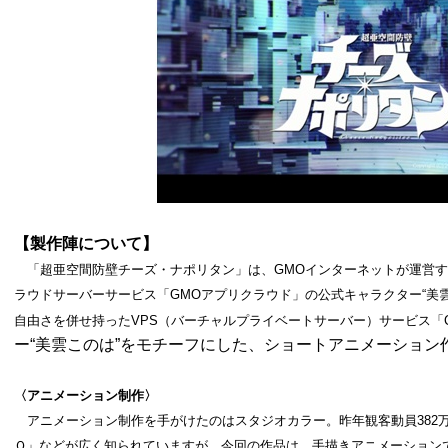
【製作陣について】
「超亜空間防壁チーズ・ナポリタン」は、GMOインターネットが運営す
ラウドサーバーサービス「GMOアプリクラウド」の公式キャラクター“美
自由さを併せ持ったVPS（バーチャルプライベートサーバー）サービス「
ー“美雲このは”をモチーフにした、ショートアニメーション
〈アニメーション制作〉
アニメーション制作を手がけたのはスタジオカラー。昨年観客動員382
Ｑ」などが広く知られていますが、今回の作品は、手描きアニメーション