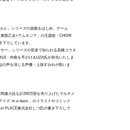
ルヒ」シリーズの楽曲をはじめ、ゲーム
や、アニメ「黄昏乙女×アムネジア」の主題歌「CHOIR
書き下ろしています。
サー」シリーズの音楽で知られる高橋コウタ
詞・作曲を手がけるUZA氏が担当いたしま
はの声を演じる声優・上坂すみれが歌いま
、関連小説も計200万部を売り上げたマルチメ
-in a daze-」のイラストやコミック
t PLACE株式会社しづ氏の書き下ろしで