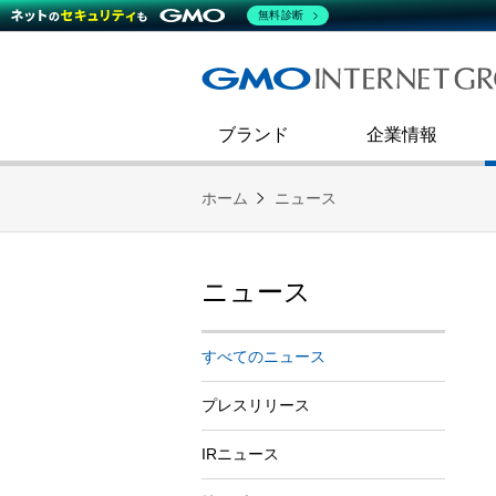
熊谷正寿が語るグループ成長戦
会社概要
無料診断
コミュニケーション
事業戦略
キャリア採用
すべてのニュース
インターネットインフラ事業
ダイバーシティ＆インクルージ
財務・業績
第二新卒採用
技術ブログ
インターネットセキュリティ事業
企業理念
ブランド
企業情報
ホーム
ニュース
ニュース
すべてのニュース
プレスリリース
IRニュース