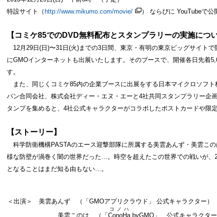
特設サイト（
http://www.mikumo.com/
movie/
） ならびに YouTube
【コミケ
85
での
DVD
無料配布とスタンプラリーの実施につ
12月29日(日)〜31日(火)までの3日間、東京・有明の東京ビッグサイト
に
GMOインターネットも出展いたします。そのブースで、開催各日先着5,
す。
また、同じくコミケ85内の企業ブースに出展をする日本マイクロソフト
パン合同会社、株式会社ディー・エヌ・エーと4社共同スタンプラリー企
タンプを集めると、4社公式キャラクターがコラボしたポストカードや限
【ストーリー】
科学防衛機構PASTAのエース迎撃部隊に所属する美雲あんず・美雲こ
様な防壁が渦巻く闇の世界だった…。時空を超えたこの世界での戦いが、
となることはまだ知る由もない…。
＜出演＞ 美雲あんず （「GMOアプリクラウド」 公式キャラクター）
コノハ
美雲このは （「
ConoHa
byGMO
」 公式キャラクタ