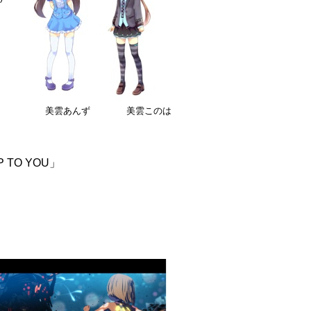
美雲あんず
美雲このは
TO YOU」