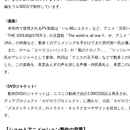
編をフル3DCGで制作しています。
〈楽曲〉
本作内で使用されるPV楽曲は「ハレ晴レユカイ」など、アニメ「涼宮ハ
「THE IDOLM@STER 2」の主題歌「The world is all one !!」
JAIL」の作曲など、数多くのアニメソングを手がけてきた田代智一氏が
また、ゲーム「エースコンバット2」や「風のクロノア」、「リッジレー
氏がアレンジャーとして参加。作詞は「テニスの王子様」などで数多くの作
した。この楽曲を、美雲あんずの声を演じる声優・内田真礼と、美雲この
す。
〈
DVD
ジャケット〉
配布DVDのジャケットは、ニコニコ動画で合計2,000万回以上再生され
ディアプロジェクト「カゲロウプロジェクト」に携わり、小説「カゲロウデイズ 
「メカクシティデイズ」のイラスト・キャラクターデザインを担当した、1s
す。
【ショートアニメーション製作の背景】