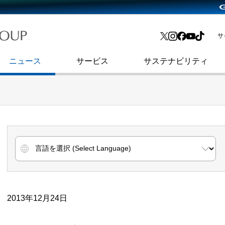
略・
よくあるご質問
渋谷フクラス入館方法
会社沿革
プレスリリース
インターネット広告・メディア事業
IR情報メール
サ
ョン
社史
セキュリティブログ
インターネット金融事業
コーポレート・アイデンティティ
ニュース
サービス
サステナビリティ
2013年12月24日