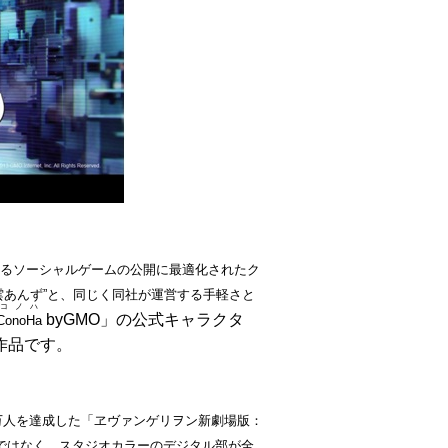
るソーシャルゲームの公開に最適化されたク
雲あんず”と、同じく同社が運営する手軽さと
コノハ
byGMO
」の公式キャラクタ
ConoHa
作品です。
万人を達成した「ヱヴァンゲリヲン新劇場版：
ではなく、スタジオカラーのデジタル部が全