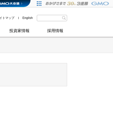
格付・社債情報
SDGsへの取り組み
IRニュース
暗号資産事業
株主優待
イトマップ
English
政府・自治体からの認定
取材のお申し込みについて
その他
投資家情報
採用情報