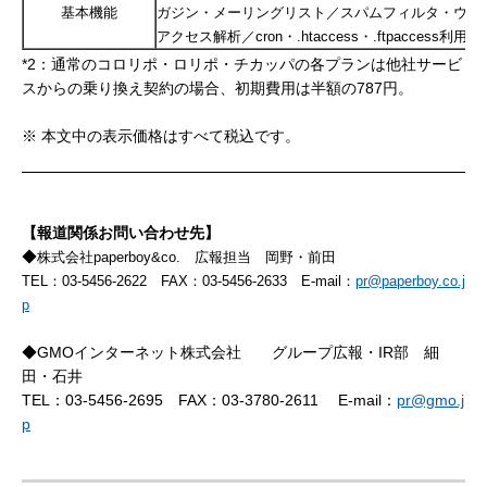
基本機能
ガジン・メーリングリスト／スパムフィルタ・ウィ
アクセス解析／cron・.htaccess・.ftpaccess利用
*2：通常のコロリポ・ロリポ・チカッパの各プランは他社サービ
スからの乗り換え契約の場合、初期費用は半額の787円。
※ 本文中の表示価格はすべて税込です。
【報道関係お問い合わせ先】
◆
株式会社paperboy&co. 広報担当 岡野・前田
TEL：03-5456-2622 FAX：03-5456-2633
E-mail：
pr@paperboy.co.j
p
◆GMOインターネット株式会社 グループ広報・IR部 細
田・石井
TEL：03-5456-2695 FAX：03-3780-2611 E-mail：
pr@gmo.j
p