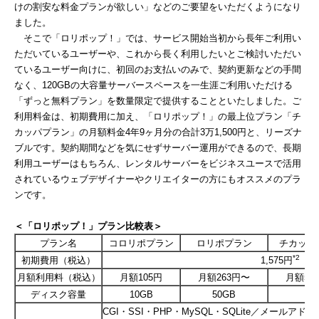
けの割安な料金プランが欲しい」などのご要望をいただくようになり
ました。
そこで「ロリポップ！」では、サービス開始当初から長年ご利用い
ただいているユーザーや、これから長く利用したいとご検討いただい
ているユーザー向けに、初回のお支払いのみで、契約更新などの手間
なく、120GBの大容量サーバースペースを一生涯ご利用いただける
「ずっと無料プラン」を数量限定で提供することといたしました。ご
利用料金は、初期費用に加え、「ロリポップ！」の最上位プラン「チ
カッパプラン」の月額料金4年9ヶ月分の合計3万1,500円と、リーズナ
ブルです。契約期間などを気にせずサーバー運用ができるので、長期
利用ユーザーはもちろん、レンタルサーバーをビジネスユースで活用
されているウェブデザイナーやクリエイターの方にもオススメのプラ
ンです。
＜「ロリポップ！」プラン比較表＞
プラン名
コロリポプラン
ロリポプラン
チカッパ
*2
初期費用（税込）
1,575円
月額利用料（税込）
月額105円
月額263円〜
月額52
ディスク容量
10GB
50GB
CGI・SSI・PHP・MySQL・SQLite／メールア