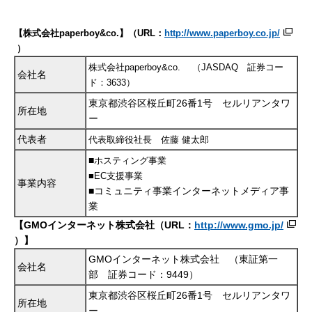
【
株式会社
paperboy&co.
】（
URL
：
http://www.paperboy.co.jp/
）
株式会社
paperboy&co.
（
JASDAQ
証券コー
会社名
ド：
3633
）
東京都渋谷区桜丘町26番1号 セルリアンタワ
所在地
ー
代表者
代表取締役社長 佐藤
健太郎
■
ホスティング事業
■EC支援事業
事業内容
■コミュニティ事業インターネットメディア事
業
【GMOインターネット株式会社（URL：
http://www.gmo.jp/
）】
GMOインターネット株式会社 （東証第一
会社名
部 証券コード：9449）
東京都渋谷区桜丘町26番1号 セルリアンタワ
所在地
ー