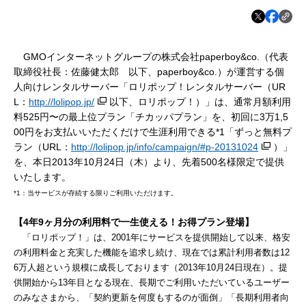
GMOインターネットグループの株式会社paperboy&co.（代表
取締役社長：佐藤健太郎 以下、paperboy&co.）が運営する個
人向けレンタルサーバー「ロリポップ！レンタルサーバー（UR
L：
http://lolipop.jp/
以下、ロリポップ！）」は、通常月額利用
料525円〜の最上位プラン「チカッパプラン」を、初回に3万1,5
00円をお支払いいただくだけで生涯利用できる*1「ずっと無料プ
ラン（URL：
http://lolipop.jp/info/campaign/#p-20131024
）」
を、本日2013年10月24日（木）より、先着500名様限定で提供
いたします。
*1：当サービスが存続する限りご利用いただけます。
【
4
年
9
ヶ月分の利用料で一生使える！お得プラン登場】
「ロリポップ！」は、2001年にサービスを提供開始して以来、格安
の利用料金と充実した機能を追求し続け、現在では累計利用者数は12
6万人超という規模に成長しております（2013年10月24日現在）。提
供開始から13年目となる現在、長期でご利用いただいているユーザー
のみなさまから、「契約更新を何度もするのが面倒」「長期利用者向