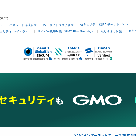
ついて
セキュリティ相談AIチャットボット
4」
パスワード漏洩診断
Webサイトリスク診断
セキ
ュリティ byイエラエ）
サイバー攻撃対策（GMO Flatt Security）
なりすまし対策