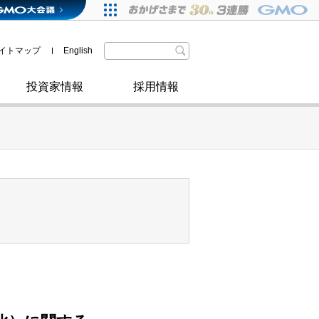
格付・社債情報
SDGsへの取り組み
IRニュース
暗号資産事業
株主優待
イトマップ
English
政府・自治体からの認定
取材のお申し込みについて
その他
投資家情報
採用情報