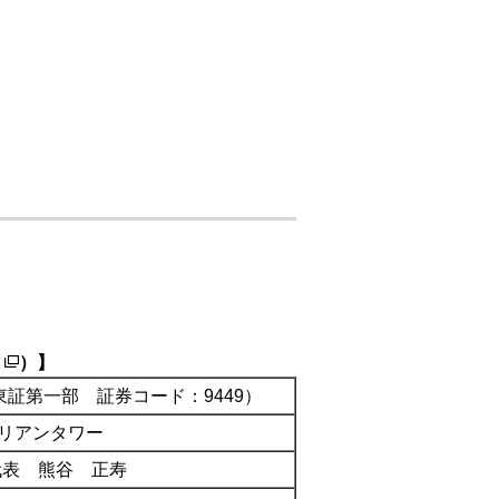
）】
証第一部 証券コード：9449）
ルリアンタワー
代表 熊谷 正寿