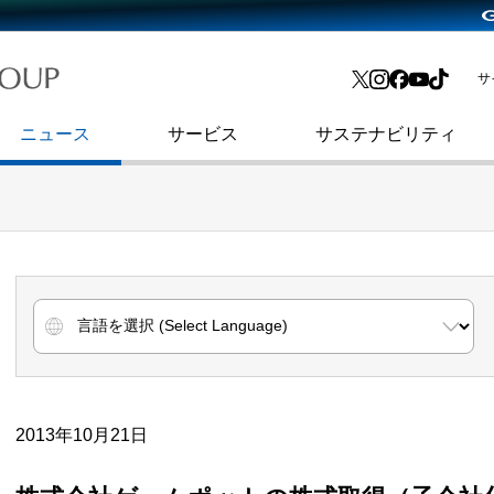
略・
よくあるご質問
渋谷フクラス入館方法
会社沿革
プレスリリース
インターネット広告・メディア事業
IR情報メール
サ
ョン
社史
セキュリティブログ
インターネット金融事業
コーポレート・アイデンティティ
ニュース
サービス
サステナビリティ
2013年10月21日