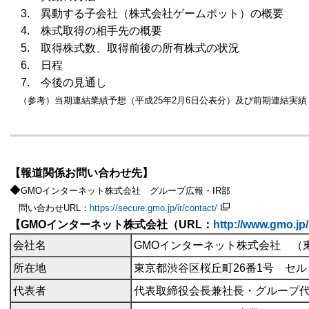
3.
異動する子会社（株式会社ゲームポット）の概要
4.
株式取得の相手先の概要
5.
取得株式数、取得前後の所有株式の状況
6.
日程
7.
今後の見通し
（参考）当期連結業績予想（平成25年2月6日公表分）及び前期連結実績
【報道関係お問い合わせ先】
◆
GMOインターネット株式会社 グループ広報・IR部
問い合わせURL：
https://secure.gmo.jp/ir/contact/
【GMOインターネット株式会社（URL：
http://www.gmo.jp/
会社名
GMOインターネット株式会社 （東
所在地
東京都渋谷区桜丘町26番1号 セ
代表者
代表取締役会長兼社長・グループ