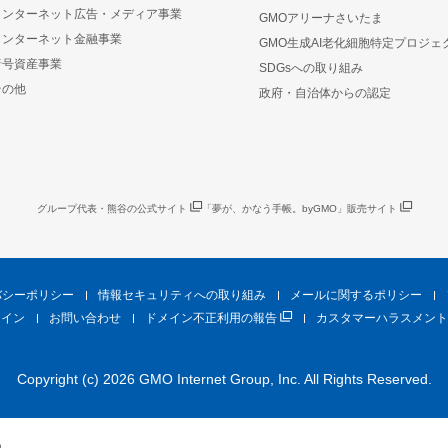
インターネット広告・メディア事業
GMOアリーナさいたま
インターネット金融事業
GMO生成AI老化細胞特定プロジェ
暗号資産事業
SDGsへの取り組み
その他
政府・自治体からの認定
グループ代表・熊谷の公式サイト
「夢が、かなう手帳。byGMO」販売サイト
バシーポリシー
情報セキュリティへの取り組み
メールに関するポリシー
ライン
お問い合わせ
ドメイン不正利用の報告
カスタマーハラスメント
Copyright (c) 2026 GMO Internet Group, Inc. All Rights Reserved.