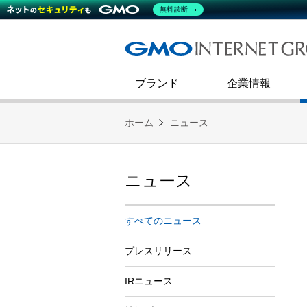
熊谷正寿が語るグループ成長戦
会社概要
無料診断
コミュニケーション
事業戦略
キャリア採用
すべてのニュース
インターネットインフラ事業
ダイバーシティ＆インクルージ
財務・業績
第二新卒採用
技術ブログ
インターネットセキュリティ事業
企業理念
ブランド
企業情報
ホーム
ニュース
ニュース
すべてのニュース
プレスリリース
IRニュース