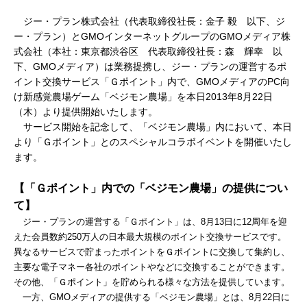
ジー・プラン株式会社（代表取締役社長：金子 毅 以下、ジ
ー・プラン）とGMOインターネットグループのGMOメディア株
式会社（本社：東京都渋谷区 代表取締役社長：森 輝幸 以
下、GMOメディア）は業務提携し、ジー・プランの運営するポ
イント交換サービス「Ｇポイント」内で、GMOメディアのPC向
け新感覚農場ゲーム「ベジモン農場」を本日2013年8月22日
（木）より提供開始いたします。
サービス開始を記念して、「ベジモン農場」内において、本日
より「Ｇポイント」とのスペシャルコラボイベントを開催いたし
ます。
【
「
Ｇポイント
」内での「ベジモン農場」の提供につい
て
】
ジー・プランの運営する「Ｇポイント」は、8月13日に12周年を迎
えた会員数約250万人の日本最大規模のポイント交換サービスです。
異なるサービスで貯まったポイントをＧポイントに交換して集約し、
主要な電子マネー各社のポイントやなどに交換することができます。
その他、「Ｇポイント」を貯められる様々な方法を提供しています。
一方、GMOメディアの提供する「ベジモン農場」とは、8月22日に