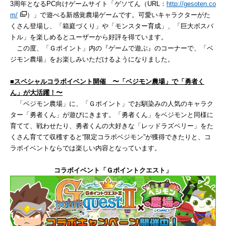
3周年となるPC向けゲームサイト「ゲソてん（URL：
http://gesoten.co
m/
）」で遊べる新感覚農場ゲームです。可愛いキャラクターがた
くさん登場し、「箱庭づくり」や「モンスター育成」、「巨大ボスバ
トル」を楽しめるとユーザーから好評を得ています。
この度、「Ｇポイント」内の『ゲームで遊ぶ』のコーナーで、「ベ
ジモン農場」をお楽しみいただけるようになりました。
■
スペシャルコラボイベント開催 〜
「ベジモン農場」で「勇者く
ん」が大活躍！
〜
「ベジモン農場」に、「Ｇポイント」でお馴染みの人気のキャラク
ター「勇者くん」が遊びにきます。「勇者くん」をベジモンと同様に
育てて、戦わせたり、勇者くんの大好きな「レッドラズベリー」をた
くさん育てて収穫すると“限定コラボベジモン”が獲得できたりと、コ
ラボイベントならでは楽しい内容となっています。
コラボイベント「Ｇポイントクエスト」