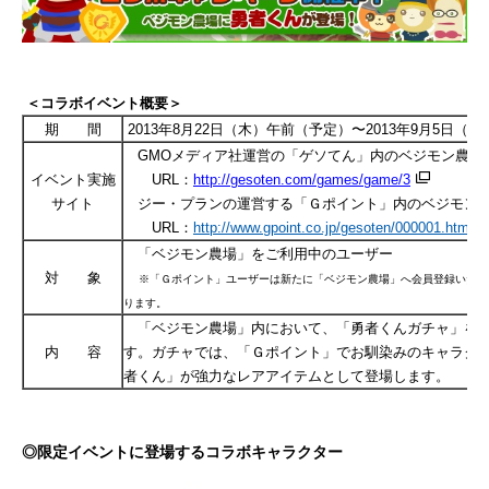
＜コラボイベント概要＞
期 間
2013年8月22日（木）午前（予定）〜2013年9月5日（木
GMOメディア社運営の「ゲソてん」内のベジモン農場
イベント実施
URL：
http://gesoten.com/games/game/3
サイト
ジー・プランの運営する「Ｇポイント」内のベジモン
URL：
http://www.gpoint.co.jp/gesoten/000001.html
「ベジモン農場」をご利用中のユーザー
対 象
※「Ｇポイント」ユーザーは新たに「ベジモン農場」へ会員登録いただ
ります。
「ベジモン農場」内において、「勇者くんガチャ」を
内 容
す。ガチャでは、「Ｇポイント」でお馴染みのキャラク
者くん」が強力なレアアイテムとして登場します。
◎
限定イベントに登場するコラボキャラクター