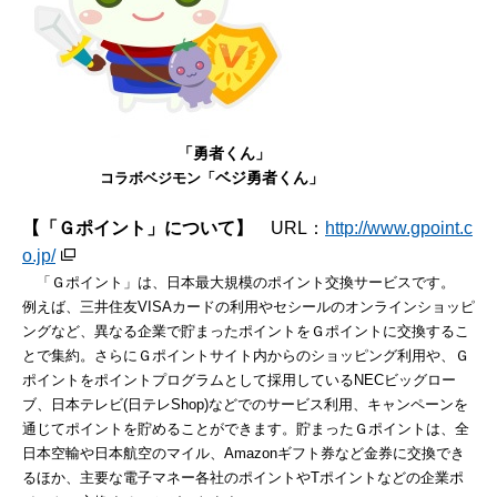
「勇者くん」
ベジ勇者くん」
コラボベジモン「
【「
Ｇポイント
」について】
URL：
http://www.gpoint.c
o.jp/
「Ｇポイント」は、日本最大規模のポイント交換サービスです。
例えば、三井住友VISAカードの利用やセシールのオンラインショッピ
ングなど、異なる企業で貯まったポイントをＧポイントに交換するこ
とで集約。さらにＧポイントサイト内からのショッピング利用や、Ｇ
ポイントをポイントプログラムとして採用しているNECビッグロー
ブ、日本テレビ(日テレShop)などでのサービス利用、キャンペーンを
通じてポイントを貯めることができます。貯まったＧポイントは、全
日本空輸や日本航空のマイル、Amazonギフト券など金券に交換でき
るほか、主要な電子マネー各社のポイントやTポイントなどの企業ポ