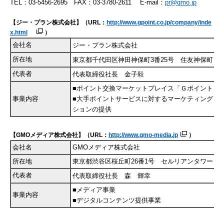
TEL：03-5456-2695 FAX：03-3780-2611 E-mail：
pr@gmo.jp
【
ジー・プラン
株式会社】
（
URL
：
http://www.gpoint.co.jp/company/inde
x.html
）
会社名
ジー・プラン
株式会社
所在地
東京都千代田区神田神保町
3
番
25
号 住友神保町ビ
代表者
代表取締役社長 金子
毅
■ポイント交換マーケットプレイス「
Ｇポイント
」
事業内容
■大手ポイントサービスに対するマーケティング・
ションの提供
【
GMO
メディア株式会社】
（
URL
：
http://www.gmo-media.jp
）
会社名
GMOメディア株式会社
所在地
東京都渋谷区桜丘町26番1号 セルリアンタワー
代表者
代表取締役社長 森 輝幸
■メディア事業
事業内容
■デジタルコンテンツ提供事業