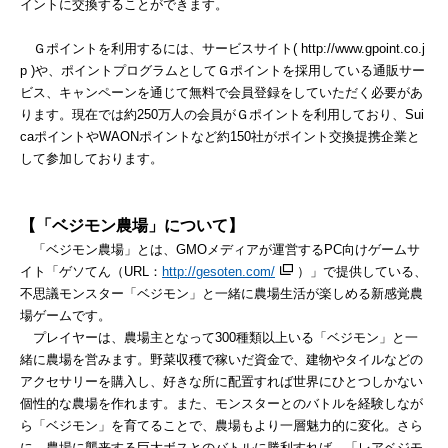
イントに交換することができます。
Ｇポイントを利用するには、サービスサイト( http://www.gpoint.co.j
p )や、ポイントプログラムとしてＧポイントを採用している通販サー
ビス、キャンペーンを通じて無料で会員登録をしていただく必要があ
ります。現在では約250万人の会員がＧポイントを利用しており、Sui
caポイントやWAONポイントなど約150社がポイント交換提携企業と
して参加しております。
【「ベジモン農場」について】
「ベジモン農場」とは、GMOメディアが運営するPC向けゲームサ
イト「ゲソてん（URL：
http://gesoten.com/
）」で提供している、
不思議モンスター「ベジモン」と一緒に農場生活が楽しめる新感覚農
場ゲームです。
プレイヤーは、農場主となって300種類以上いる「ベジモン」と一
緒に農場を営みます。野菜収穫で稼いだ資金で、建物やタイルなどの
アクセサリーを購入し、好きな所に配置すれば世界にひとつしかない
個性的な農場を作れます。また、モンスターとのバトルを経験しなが
ら「ベジモン」を育てることで、農場もより一層魅力的に変化。さら
に、農場に襲来する巨大ボスとのバトルに勝利すれば、「レアベジモ