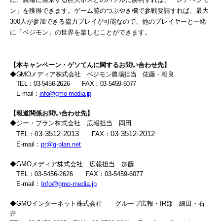
ン」を獲得できます。ゲーム脇のつぶやき欄で参戦要請すれば、最大
300人が参加できる協力プレイが可能なので、他のプレイヤーと一緒
に「ベジモン」の世界を楽しむことができます。
【本キャンペーン・ゲソてんに関するお問い合わせ先】
◆
GMO
メディア株式会社 ベジモン農場担当 佐藤・相良
TEL
：
03-5456-2626
FAX
：
03-5459-6077
E-mail
：
info@gmo-media.jp
【報道関係お問い合わせ先】
◆
ジー・プラン株式会社 広報担当 岡田
0
3-3512-2013
03-3512-2012
TEL
：
FAX
：
E-mail
：
pr@g-plan.net
◆
GMO
メディア株式会社 広報担当 加藤
TEL
：
03-5456-2626
FAX
：
03-5459-6077
E-mail
：
Info@gmo-media.jp
◆GMOインターネット株式会社 グループ広報・IR部 細田・石
井