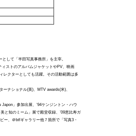
ーとして「半田写真事務所」を主宰。
ティストのアルバムジャケットやPV、映画
ディレクターとしても活躍。その活動範囲は多
ナショナル(英)、MTV awards(米)、
re au Japon」参加出展、‘94ケンジントン・ハウ
8資生堂「美と知のミーム」展で殿堂収録、’09恵比寿ガ
通本社ロビー、＠btfギャラリー他７箇所で「写真3・