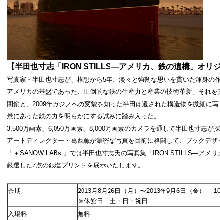
【半田也寸志「
IRON STILLS
―アメリカ、鉄の遺構
」オリ
写真家・半田也寸志が、構想から5年、淡々と強靭な思いを貫いた渾身の
アメリカの基盤であった、圧倒的な鉄の生産力と産業の技術革新、それを支
閉鎖と、2009年カジノへの変貌を知った半田は遺された構造物を微細に
景にあった鉄の力を明らかにする試みに踏み入った。
3,500万画素、6,050万画素、8,000万画素のカメラを通して半田也寸志
アートディレクター・葛西薫が濃密な写真を目前に格闘して、ブックデザ
「＋SANOW LABs.」では半田也寸志氏の写真集「IRON STILLS―
厳選した7点の銀塩プリントを展示いたします。
会期
2013月8月26日（月）〜2013年9月6日（金） 10
※休館日 土・日・祝日
入場料
無料