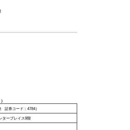
田
）
Q
証券コード：
4784
）
ンタープレイス
9
階