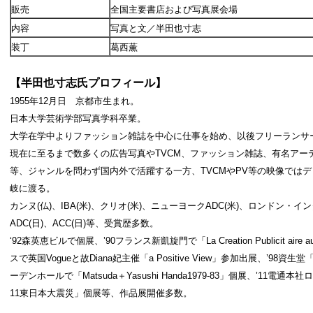
販売
全国主要書店および写真展会場
内容
写真と文／半田也寸志
装丁
葛西薫
【半田也寸志氏プロフィール】
1955年12月日 京都市生まれ。
日本大学芸術学部写真学科卒業。
大学在学中よりファッション雑誌を中心に仕事を始め、以後フリーランサ
現在に至るまで数多くの広告写真やTVCM、ファッション雑誌、有名アー
等、ジャンルを問わず国内外で活躍する一方、TVCMやPV等の映像では
岐に渡る。
カンヌ(仏)、IBA(米)、クリオ(米)、ニューヨークADC(米)、ロンドン・インター
ADC(日)、ACC(日)等、受賞歴多数。
‘92森英恵ビルで個展、’90フランス新凱旋門で「La Creation Publicit ai
スで英国Vogueと故Diana妃主催「a Positive View」参加出展、’9
ーデンホールで「Matsuda＋Yasushi Handa1979-83」個展、’11電
11東日本大震災」個展等、作品展開催多数。