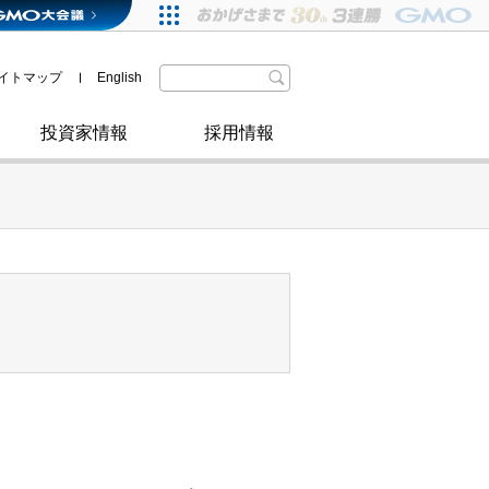
格付・社債情報
SDGsへの取り組み
IRニュース
暗号資産事業
株主優待
イトマップ
English
政府・自治体からの認定
取材のお申し込みについて
その他
投資家情報
採用情報