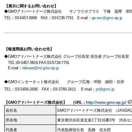
【展示に関するお問い合わせ】
◆
GMO
アドパートナーズ株式会社 サノウラボプラス 下條 冨樫 津
TEL
：
0
3-5457-0909
FAX
：
0
3-5728-7701
E-mail：
ap-sec@gmo-ap.jp
【報道関係お問い合わせ先】
◆
GMO
アドパートナーズ株式会社
グループ社長室
担当者
:
グループ社長室
TEL:03-5457-0916 FAX:03-5728-7701
E-mail
：
release@ml.gmo-ap.jp
◆GMOインターネット株式会社 グループ広報・IR部 細田・石井
TEL：03-5456-2695 FAX：03-3780-2611 E-mail：
pr@gmo.jp
【
GMO
アドパートナーズ株式会社】 （
URL
：
http://www.gmo-ap.jp/
会社名
GMO
アドパートナーズ株式会社
（
JASDA
所在地
東京都渋谷区道玄坂
1
丁目
16
番
3
号 渋谷セ
代表者
代表取締役社長 高橋 信太郎