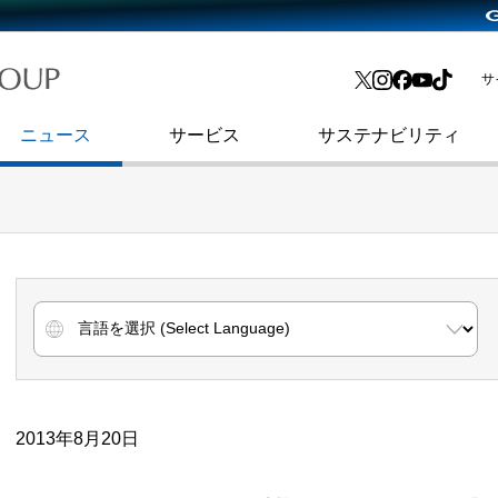
略・
よくあるご質問
渋谷フクラス入館方法
会社沿革
プレスリリース
インターネット広告・メディア事業
IR情報メール
サ
ョン
社史
セキュリティブログ
インターネット金融事業
コーポレート・アイデンティティ
ニュース
サービス
サステナビリティ
2013年8月20日