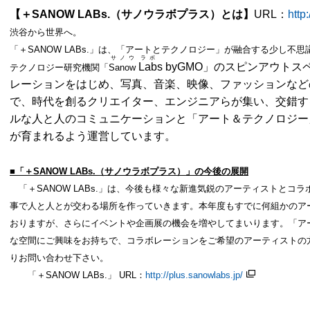
【
＋
SANOW LABs.
（サノウラボプラス）
とは
】
URL：
http
渋谷から世界へ。
「＋SANOW LABs.」は、「アートとテクノロジー」が融合する少し
サノウ
ラボ
Lab
s
byGMO」のスピンアウト
テクノロジー研究機関「
Sanow
レーションをはじめ、写真、音楽、映像、ファッションなど
で、時代を創るクリエイター、エンジニアらが集い、交錯す
ルな人と人のコミュニケーションと「アート＆テクノロジー
が育まれるよう運営しています。
■「
＋
SANOW LABs.
（サノウラボプ
ラス）」の今後の展開
「＋SANOW LABs.」は、今後も様々な新進気鋭のアーティストとコ
事で人と人とが交わる場所を作っていきます。本年度もすでに何組かのア
おりますが、さらにイベントや企画展の機会を増やしてまいります。「ア
な空間にご興味をお持ちで、コラボレーションをご希望のアーティストの方は
りお問い合わせ下さい。
「＋SANOW LABs.」 URL：
http://plus.sanowlabs.jp/