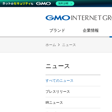
熊谷正寿が語るグループ成長戦
会社概要
無料診断
コミュニケーション
事業戦略
キャリア採用
すべてのニュース
インターネットインフラ事業
ダイバーシティ＆インクルージ
財務・業績
第二新卒採用
技術ブログ
インターネットセキュリティ事業
企業理念
ブランド
企業情報
ホーム
ニュース
ニュース
すべてのニュース
プレスリリース
IRニュース