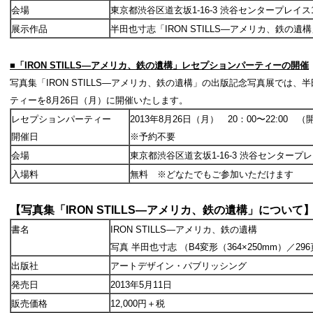
会場
東京都渋谷区道玄坂1-16-3 渋谷センタープレイス
展示作品
半田也寸志「IRON STILLS―アメリカ、鉄の
■「
IRON STILLS
―アメリカ、鉄の遺構」
レセプションパーティーの開催
写真集「IRON STILLS―アメリカ、鉄の遺構」の出版記念写真展では
ティーを8月26日（月）に開催いたします。
レセプションパーティー
2013年8月26日（月） 20：00〜22:00 （開
開催日
※予約不要
会場
東京都渋谷区道玄坂1-16-3 渋谷センタープ
入場料
無料 ※どなたでもご参加いただけます
【写真集「
IRON STILLS
―アメリカ、鉄の遺構
」について
書名
IRON STILLS―アメリカ、鉄の遺構
写真 半田也寸志 （B4変形（364×250mm）／29
出版社
アートデザイン・パブリッシング
発売日
2013年5月11日
販売価格
12,000円＋税