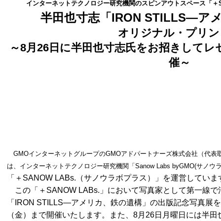
インターネットテクノロジー研究機関のスピンアウトスペース「＋
半田也寸志「IRON STILLS―
オリジナル・プリン
～
8
月
26
日に半田也寸志氏をお招きしてレ
催～
GMOインターネットグループのGMOアドパートナーズ株式会社（代表取
は、インターネットテクノロジー研究機関「Sanow Labs byGMO(サノウ
「＋SANOW LABs.（サノウラボプラス）」を運営していま
この「＋SANOW LABs.」において写真家として第一線
「IRON STILLS―アメリカ、鉄の遺構」の出版記念写真展を
（金）まで開催いたします。また、8月26日月曜日には半