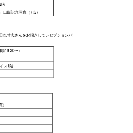
1階
遺構」出版記念写真（7点）
、半田也寸志さんをお招きしてレセプションパー
場19:30〜）
レイス1階
】
6頁）