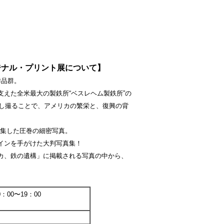
ジナル・プリント展について】
作品群。
えた全米最大の製鉄所“ベスレヘム製鉄所”の
写し撮ることで、アメリカの繁栄と、復興の背
が採集した圧巻の細密写真。
インを手がけた大判写真集！
アメリカ、鉄の遺構」に掲載される写真の中から、
：00〜19：00