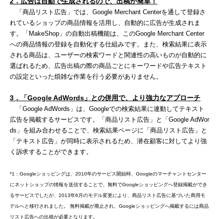
2
．広告は自動で生成されるので、出稿が簡単！
「商品リスト広告」では、Google Merchant Centerを通して登録さ
れているショップの商品情報を活用し、自動的に広告が生成されま
す。「MakeShop」の自動出稿機能は、このGoogle Merchant Center
への商品情報の登録を自動化する仕組みです。また、検索結果に表示
される商品は、ユーザーの検索ワードと関連性の高いものが自動的に
選ばれるため、広告出稿の際の商品ごとにキーワードや広告テキスト
の設定といった煩雑な作業を行う必要がありません。
3
．「
Google AdWords
」との併用で、より強力なアプローチ
「Google AdWords」は、Googleでの検索結果に連動してテキスト
広告を掲載するサービスです。「商品リスト広告」と「Google AdWor
ds」を組み合わせることで、検索結果ページに「商品リスト広告」と
「テキスト広告」が同時に表示されるため、潜在顧客に対してより強
く訴求することができます。
*1：Googleショッピングは、2010年のサービス開始時、Googleのマーチャントセンター
にネットショップの情報を送信することで、無料でGoogleショッピングへ登録掲載ができ
るサービスでしたが、2013年6月のモデル変更により、商品リスト広告に基づいた商用モ
デルへと移行されました。 無料掲載が廃止され、Googleショッピングへ掲載するには商品
リスト広告への出稿が必要となります。