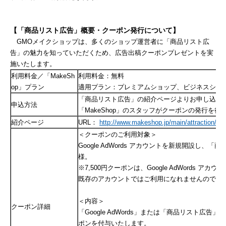
【「商品リスト広告」概要・クーポン発行について】
GMOメイクショップは、多くのショップ運営者に「商品リスト広
告」の魅力を知っていただくため、広告出稿クーポンプレゼントを実
施いたします。
利用料金／「MakeSh
利用料金：無料
op」プラン
適用プラン：プレミアムショップ、ビジネスショ
「商品リスト広告」の紹介ページよりお申し込み
申込方法
「MakeShop」のスタッフがクーポンの発行を行
紹介ページ
URL：
http://www.makeshop.jp/main/attraction/go
＜クーポンのご利用対象＞
Google AdWords アカウントを新規開設し
様。
※7,500円クーポンは、Google AdWords 
既存のアカウントではご利用になれませんのでご
＜内容＞
クーポン詳細
「Google AdWords」または「商品リスト広告
ポンを付与いたします。