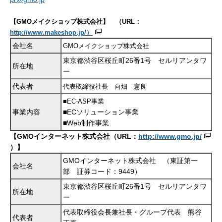
【
GMO
メイクショップ株式会社】 （
URL
：
http://www.makeshop.jp/
）
会社名
GMO
メイクショップ株式会社
東京都渋谷区桜丘町26番1号 セルリアンタワ
所在地
ー
代表者
代表取締役社長 向畑 憲良
■EC-ASP事業
事業内容
■ECソリューション事業
■Web制作事業
【GMOインターネット株式会社（URL：
http://www.gmo.jp/
）】
GMOインターネット株式会社 （東証第一
会社名
部 証券コード：9449）
東京都渋谷区桜丘町26番1号 セルリアンタワ
所在地
ー
代表取締役会長兼社長・グループ代表 熊谷
代表者