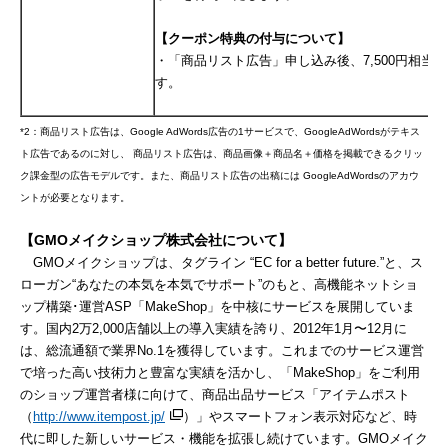
【クーポン特典の付与について】
・「商品リスト広告」申し込み後、7,500円相当
す。
*2：商品リスト広告は、Google AdWords広告の1サービスで、GoogleAdWordsがテキス
ト広告であるのに対し、 商品リスト広告は、商品画像＋商品名＋価格を掲載できるクリッ
ク課金型の広告モデルです。また、商品リスト広告の出稿には GoogleAdWordsのアカウ
ントが必要となります。
【
GMO
メイクショップ株式会社について】
GMOメイクショップは、タグライン “EC for a better future.”と、ス
ローガン“あなたの本気を本気でサポート”のもと、高機能ネットショ
ップ構築･運営ASP「MakeShop」を中核にサービスを展開していま
す。国内2万2,000店舗以上の導入実績を誇り、2012年1月〜12月に
は、総流通額で業界No.1を獲得しています。これまでのサービス運営
で培った高い技術力と豊富な実績を活かし、「MakeShop」をご利用
のショップ運営者様に向けて、商品出品サービス「アイテムポスト
（
http://www.itempost.jp/
）」やスマートフォン表示対応など、時
代に即した新しいサービス・機能を拡張し続けています。GMOメイク