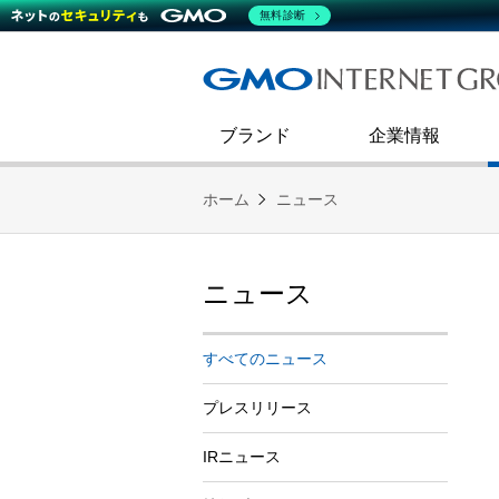
熊谷正寿が語るグループ成長戦
会社概要
無料診断
コミュニケーション
事業戦略
キャリア採用
すべてのニュース
インターネットインフラ事業
ダイバーシティ＆インクルージ
財務・業績
第二新卒採用
技術ブログ
インターネットセキュリティ事業
企業理念
ブランド
企業情報
ホーム
ニュース
ニュース
すべてのニュース
プレスリリース
IRニュース