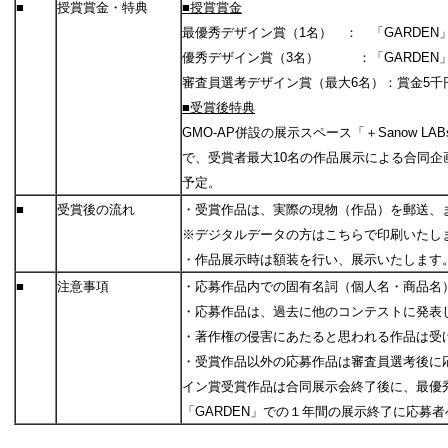
■
授賞賞金・特典
■授賞賞金
最優秀デザイン賞（1名） ： 「GARDEN
優秀デザイン賞（3名） ：「GARDEN
審査員選考デザイン賞（最大6名）：賞金5千
■受賞後特典
GMO-AP併設の展示スペース「＋Sanow 
で、受賞者最大10名の作品展示による合同
予定。
■
受賞後の流れ
・受賞作品は、実際の現物（作品）を郵送、
※デジタルデータの方はこちらで印刷いたし
・作品展示時は額装を行い、展示いたします
■
注意事項
・応募作品内での固有名詞（個人名・商品名
・応募作品は、過去に他のコンテストに発表
・著作権の侵害にあたると思われる作品は受
・受賞作品以外の応募作品は審査員選考後に
イン賞受賞作品は合同展示会終了後に、最優
「GARDEN」での１年間の展示終了に応募