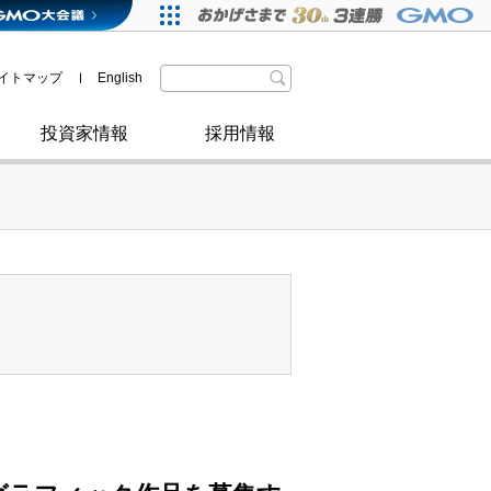
格付・社債情報
SDGsへの取り組み
IRニュース
暗号資産事業
株主優待
イトマップ
English
政府・自治体からの認定
取材のお申し込みについて
その他
投資家情報
採用情報