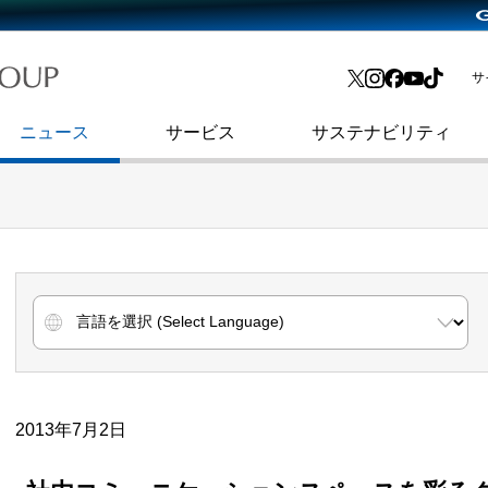
略・
よくあるご質問
渋谷フクラス入館方法
会社沿革
プレスリリース
インターネット広告・メディア事業
IR情報メール
サ
ョン
社史
セキュリティブログ
インターネット金融事業
コーポレート・アイデンティティ
ニュース
サービス
サステナビリティ
2013年7月2日