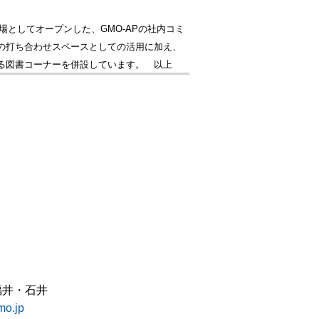
場としてオープンした、GMO-APの社内コミ
の打ち合わせスペースとしての活用に加え、
る図書コーナーを併設しています。
以上
福井・石井
o.jp