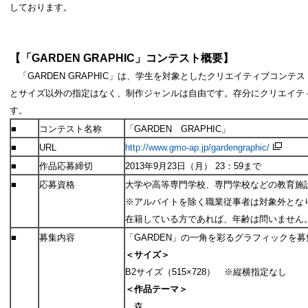
しており
ます。
【「
GARDEN GRAPHIC
」コンテスト概要】
「GARDEN GRAPHIC」は、学生を対象としたクリエイティブコン
とサイズ以外の指定はなく、制作ジャンルは自由です。存分にクリエイテ
す。
■
コンテスト名称
「GARDEN GRAPHIC」
■
URL
http://www.gmo-ap.jp/gardengraphic/
■
作品応募締切
2013年9月23日（月） 23：59まで
■
応募資格
大学や高等専門学校、専門学校などの教育施
※アルバイトを除く職業従事者は対象外とな
在籍している方であれば、年齢は問いません
■
募集内容
「GARDEN」の一角を彩るグラフィックを
＜サイズ＞
B2サイズ（515×728） ※縦横指定なし
＜作品テーマ＞
森