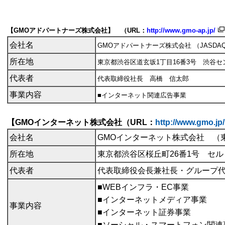
【GMOアドパートナーズ株式会社】 （URL：
http://www.gmo-ap.jp/
会社名
GMOアドパートナーズ株式会社 （JASDA
所在地
東京都渋谷区道玄坂1丁目16番3号 渋谷セ
代表者
代表取締役社長 高橋 信太郎
事業内容
■インターネット関連広告事業
【GMOインターネット株式会社（URL：
http://www.gmo.jp/
会社名
GMOインターネット株式会社 （東
所在地
東京都渋谷区桜丘町26番1号 セ
代表者
代表取締役会長兼社長・グループ
■WEBインフラ・EC事業
■インターネットメディア事業
事業内容
■インターネット証券事業
■ソーシャル・スマートフォン関連