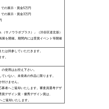
」での展示・賞金5万円
」での展示・賞金3万円
円
LABs.（サノウラボプラス）」（渋谷区道玄坂）
企画展を開催。期間内には受賞イベント等開催
または持参していただきます。
ます。
。
）の使用はお控え下さい。
していない、未発表の作品に限ります。
け付けません。
応募者へご返却いたします。審査員選考デザ
秀賞デザイン賞・優秀デザイン賞は、
者へご返却いたします。