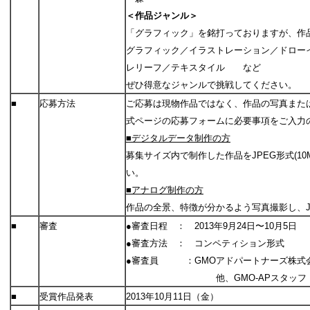
＜作品ジャンル＞
「グラフィック」を銘打っておりますが、作
グラフィック／イラストレーション／ドロー
レリーフ／テキスタイル など
ぜひ得意なジャンルで挑戦してください。
■
応募方法
ご応募は現物作品ではなく、作品の写真また
式ページの応募フォームに必要事項をご入力
■デジタルデータ制作の方
募集サイズ内で制作した作品をJPEG形式(1
い。
■アナログ制作の方
作品の全景、特徴が分かるよう写真撮影し、JP
■
審査
●審査日程 ： 2013年9月24日〜10月5日
●審査方法 ： コンペティション形式
●審査員 ：GMOアドパートナーズ株式会
他、GMO-APスタッフ
■
受賞作品発表
2013年10月11日（金）