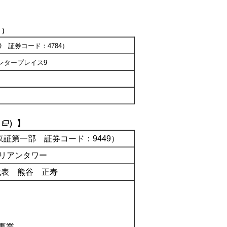
）
Q 証券コード：4784）
ンタープレイス9
）】
証第一部 証券コード：9449）
ルリアンタワー
代表 熊谷 正寿
事業