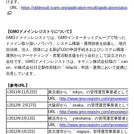
けます。
URL：
https://gtldresult.icann.org/application-result/applicationstatus
【GMOドメインレジストリについて】
GMOドメインレジストリは、GMOインターネットグループで培った
ドメイン取り扱いノウハウ、システム構築・運用技術を結集し、地方
自治体、法人、団体による新gTLDの申請手続きおよびシステム構築・
運用からマーケティング・営業活動支援を行う会社として設立された
会社です。GMOドメインレジストリは、キヤノン株式会社様の「.can
on」や株式会社日立製作所様の「.hitachi」申請・運用において提携に
合意しています。
【参考URL】
○2011年11月22日
東京都から「.tokyo」の管理運営事業者として支
URL：
http://www.gmo-registry.com/gmonews/det
○2012年 2月27日
大阪府から「.osaka」の管理運営事業者として
URL：
http://www.gmo-registry.com/gmonews/det
○2012年3月13日
横浜市から「.yokohama」の管理運営事業者と
URL：
http://www.gmo-registry.com/gmonews/det
○2012年3月22日
名古屋市から「.nagoya」管理運営事業者として