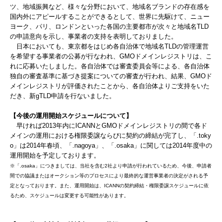
ツ、地域振興など、様々な分野において、地域名ブランドの存在感を
国内外にアピールすることができるとして、世界に先駆けて、ニュー
ヨーク、パリ、ロンドンといった各国の主要都市が次々と地域名TLD
の申請意向を示し、事業者の支持を表明しておりました。
日本においても、東京都をはじめ各自治体で地域名TLDの管理運営
を希望する事業者の公募が行なわれ、GMOドメインレジストリは、こ
れに応募いたしました。各自治体では審査委員会等による、各自治体
独自の審査基準に基づき提案についての審査が行われ、結果、GMOド
メインレジストリが評価されたことから、各自治体よりご支持をいた
だき、新gTLD申請を行ないました。
【今後の運用開始スケジュールについて】
早ければ2013年内にICANNとGMOドメインレジストリの間で各ド
メインの運用における権限委譲ならびに契約の締結が完了し、「.toky
o」は2014年春頃、「.nagoya」、「.osaka」に関しては2014年度中の
運用開始を予定しております。
※「.osaka」につきましては、当社を含む2社より申請が行われているため、今後、申請者
間での協議またはオークション等のプロセスにより最終的な運営事業者の決定がされる予
定となっております。また、運用開始は、ICANNの契約締結・権限委譲スケジュールに依
るため、スケジュールは変更する可能性があります。