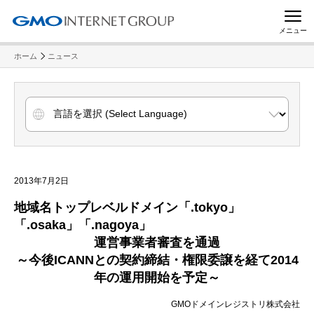
メニュー
ホーム
ニュース
2013年7月2日
地域名トップレベルドメイン「
.tokyo
」
「
.osaka
」「
.nagoya
」
運営事業者審査を通過
～今後
ICANN
との契約締結・権限委譲を経て
2014
年の運用開始を予定～
GMOドメインレジストリ株式会社