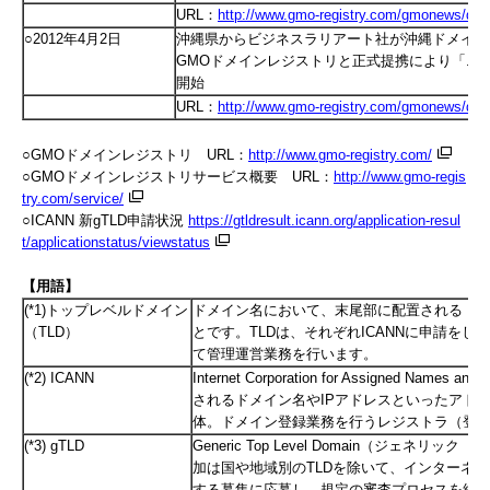
URL：
http://www.gmo-registry.com/gmonews/det
○2012年4月2日
沖縄県からビジネスラリアート社が沖縄ドメイン
GMOドメインレジストリと正式提携により「.okina
開始
URL：
http://www.gmo-registry.com/gmonews/det
○GMOドメインレジストリ URL：
http://www.gmo-registry.com/
○GMOドメインレジストリサービス概要 URL：
http://www.gmo-regis
try.com/service/
○ICANN 新gTLD申請状況
https://gtldresult.icann.org/application-resul
t/applicationstatus/viewstatus
【用語】
(*1)トップレベルドメイン
ドメイン名において、末尾部に配置される「com
（TLD）
とです。TLDは、それぞれICANNに申請を
して
て管理運営業務を行います。
(*2) ICANN
Internet Corporation for Assigned Names and
されるドメイン名や
IP
アドレスといったアド
体。ドメイン登録業務を行うレジストラ（登
(*3) gTLD
Generic Top Level Domain（ジェネリ
加は国や地域別のTLDを除いて、インターネッ
する募集に応募し、規定の審査プロセスを経る必要