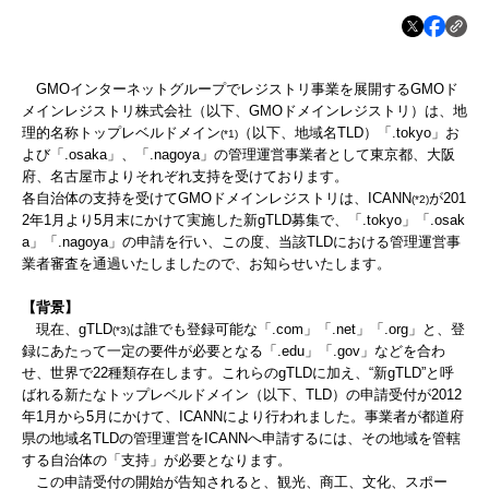
GMOインターネットグループでレジストリ事業を展開するGMOド
メインレジストリ株式会社（以下、GMOドメインレジストリ）は、地
理的名称トップレベルドメイン
（以下、地域名TLD）「.tokyo」お
(*1)
よび「.osaka」、「.nagoya」の管理運営事業者として東京都、大阪
府、名古屋市よりそれぞれ支持を受けております。
各自治体の支持を受けてGMOドメインレジストリは、ICANN
が201
(*2)
2年1月より5月末にかけて実施した新gTLD募集で、「.tokyo」「.osak
a」「.nagoya」の申請を行い、この度、当該TLDにおける管理運営事
業者審査を通過いたしましたので、お知らせいたします。
【背景】
現在、gTLD
は誰でも登録可能な「.com」「.net」「.org」と、登
(*3)
録にあたって一定の要件が必要となる「.edu」「.gov」などを合わ
せ、世界で22種類存在します。これらのgTLDに加え、“新gTLD”と呼
ばれる新たなトップレベルドメイン（以下、TLD）の申請受付が2012
年1月から5月にかけて、ICANNにより行われました。事業者が都道府
県の地域名TLDの管理運営をICANNへ申請するには、その地域を管轄
する自治体の「支持」が必要となります。
この申請受付の開始が告知されると、観光、商工、文化、スポー