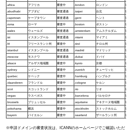
.africa
アフリカ
審査中
.london
ロンドン
審査
.abudhabi
アブダビ
審査通過
.taipei
台北
審査
.capetown
ケープタウン
審査通過
.gent
ヘント
審査
.roma
ローマ
審査中
.boston
ボストン
審査
.wales
ウェールズ
審査通過
.amsterdam
アムステルダム
審査
.ist
イスタンブール
審査通過
.miami
マイアミ
審査
.frl
フリースラント州
審査中
.tirol
チロル州
審査
.istanbul
イスタンブール
審査通過
.madrid
マドリッド
審査
.moscow
モスクワ
審査通過
.dubai
ドバイ
審査
.alsace
アルザス地域圏
審査中
.kyoto
京都
審査
.sydney
シドニー
審査中
.zuerich
チューリッヒ
審査
.quebec
ケベック
審査中
.hamburg
ハンブルク
審査
.vlaanderen
フランドル
審査中
.cologne
ケルン
審査
.scot
スコットランド
審査中
.rio
リオ
審査
.vegas
ラスベガス
審査中
.barcelona
バルセロナ
審査
.brussels
ブリュッセル
審査中
.aquitaine
アキテーヌ地域圏
審査
.yokohama
横浜
審査中
.stockholm
ストックホルム
審査
.bayern
バイエルン
審査中
.saarland
ザールラント州
審査
※申請ドメインの審査状況は、ICANNのホームページでご確認いただ