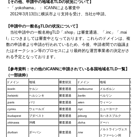
【その他、申請中の地域名TLDの状況について】
・「.yokohama」 ： ICANNによる審査中
2012年3月13日に横浜市より支持を受け、当社が申請。
【申請中の一般名gTLDの状況について】
当社申請中の一般名称gTLD「.shop」は審査通過、「.inc」「.mai
l」につきましては審査中となっております。これらのドメインは、複
数の申請者より申請が行われているため、今後、申請者間での協議ま
たはオークション等のプロセスにより最終的な運営事業者の決定がさ
れる予定となっております。
【参考資料：その他のICANNに申請されている各国地域名TLD一覧】
（一部抜粋）
ドメイン
地域
審査状況
ドメイン
地域
審査
.koeln
ケルン
審査通過
.melbourne
メルボルン
審査
.helsinki
ヘルシンキ
審査通過
.berlin
ベルリン
審査
.paris
パリ
審査通過
.wien
ウィーン
審査
.cymru
ウェールズ
審査通過
.nyc
ニューヨーク
審査
.budapest
ブダペスト
審査通過
.joburg
ヨハネスブルク
審査
.okinawa
沖縄
審査通過
.doha
ドーハ
審査
ノルトラインヴェス
.durban
ダーバン
審査通過
.nrw
審査
トファーレン州