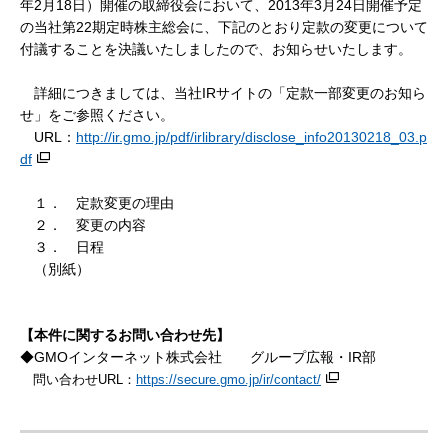
年2月18日）開催の取締役会において、2013年3月24日開催予定
の当社第22期定時株主総会に、下記のとおり定款の変更について
付議することを決議いたしましたので、お知らせいたします。
詳細につきましては、当社IRサイトの「定款一部変更のお知ら
せ」をご参照ください。
URL：
http://ir.gmo.jp/pdf/irlibrary/disclose_info20130218_03.p
df
１． 定款変更の理由
２． 変更の内容
３． 日程
（別紙）
【本件に関するお問い合わせ先】
◆GMOインターネット株式会社 グループ広報・IR部
問い合わせURL：
https://secure.gmo.jp/ir/contact/