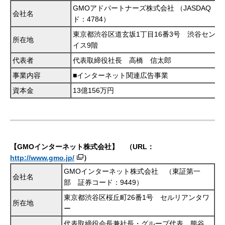
GMOアドパートナーズ株式会社 （JASDAQ 
会社名
ド：4784）
東京都渋谷区道玄坂1丁目16番3号 渋谷センタ
所在地
イス9階
代表者
代表取締役社長 高橋 信太郎
事業内容
■インターネット関連広告事業
資本金
13億156万円
【GMOインターネット株式会社】
（URL：
http://www.gmo.jp/
）
GMOインターネット株式会社 （東証第一
会社名
部 証券コード：9449）
東京都渋谷区桜丘町26番1号 セルリアンタワ
所在地
ー
代表取締役会長兼社長・グループ代表 熊谷