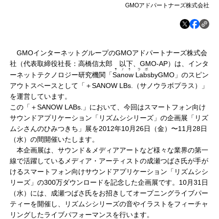
GMOアドパートナーズ株式会社
GMOインターネットグループのGMOアドパートナーズ株式会
社（代表取締役社長：高橋信太郎 以下、GMO-AP）は、インタ
ｻﾉｳ
ラボ
ーネットテクノロジー研究機関「
Sanow
Labs
byGMO」のスピン
アウトスペースとして「＋SANOW LBs.（サノウラボプラス）」
を運営しています。
この「＋SANOW LABs.」において、今回はスマートフォン向け
サウンドアプリケーション「リズムシシリーズ」の企画展「リズ
ムシさんのひみつきち」展を2012年10月26日（金）〜11月28日
（水）
の間開催いたします。
本企画展は、サウンド＆メディアアートなど様々な業界の第一
線で活躍しているメディア・アーティストの
成瀬つばさ氏が手が
けるスマートフォン向けサウンドアプリケーション「リズムシシ
リーズ」の
300万ダウンロードを記念した企画展です。10月31日
（水）には、成瀬つばさ氏をお招きしてオープニングライブパー
ティーを開催し、リズムシシリーズの音やイラストをフィーチャ
リングしたライブパフォーマンスを行います。