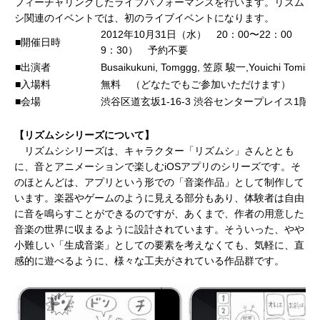
フィーチャリングしたライブパフォーマンスを行います。リズム
シ関連のイベントでは、初のライブイベントになります。
2012年10月31日（水
）
20：00〜22：00 （
■開催日時
9：30） 予約不要
■出演者
Busaikukuni, Tomggg, 笠原 駿一,Youichi Tomisak
■入場料
無料 （どなたでもご参加いただけます）
■会場
渋谷区道玄坂1-16-3 渋谷センタープレイス1階
【リズムシシリーズについて】
リズムシシリーズは、キャラクター「リズムシ」さんととも
に、音とアニメーションで楽しむiOSアプリのシリーズです。そ
のほとんどは、アプリという形での「音楽作品」として制作して
います。楽器やゲームのように見える部分もあり、体験者は自由
に音を鳴らすことができるのですが、あくまで、作者の用意した
音楽の世界に収まるように設計されています。そういった、やや
小難しい「生成音楽」としての要素を考えなくても、気軽に、直
感的に遊べるように、様々な工夫がされている作品群です。