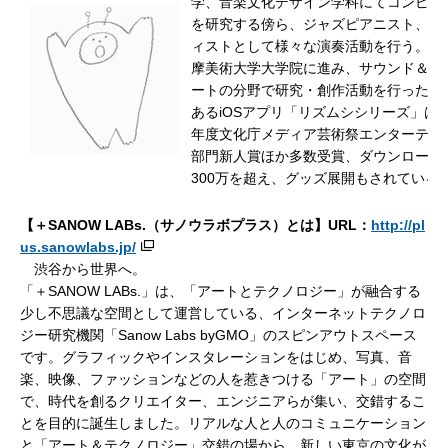
学、音楽文化デザイン学科にてコンピュ
を研究する傍ら、ジャズピアニスト、キ
ィストとして様々な演奏活動を行う。卒
摩美術大学大学院に進み、サウンド＆メ
ートの分野で研究・創作活動を行った。
あるiOSアプリ「リズムシシリーズ」は、
年度文化庁メディア芸術祭エンターテイ
部門新人賞ほか多数受賞、ダウンロード
300万を超え、グッズ展開もされている
【＋SANOW LABs.（サノウラボプラス）とは】URL：
http://pl
us.sanowlabs.jp/
渋谷から世界へ。
「＋SANOW LABs.」は、「アートとテクノロジー」が融合する
少し不思議な空間として運営している、インターネットテクノロ
ジー研究機関「Sanow Labs byGMO」のスピンアウトスペース
です。グラフィックやインスタレーションをはじめ、写真、音
楽、映像、ファッションなどの人を惹きつける「アート」の空間
で、時代を創るクリエイター、エンジニアらが集い、交錯するこ
とを目的に誕生しました。リアルな人と人のコミュニケーション
と「アート＆テクノロジー」交錯の場から、新しい東京の文化が