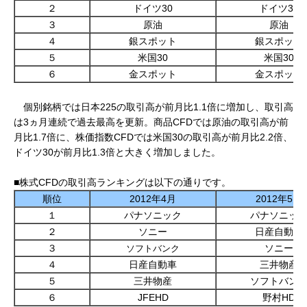
２
ドイツ30
ドイツ30
３
原油
原油
４
銀スポット
銀スポット
５
米国30
米国30
６
金スポット
金スポット
個別銘柄では日本225の取引高が前月比1.1倍に増加し、取引高
は3ヵ月連続で過去最高を更新。商品CFDでは原油の取引高が前
月比1.7倍に、株価指数CFDでは米国30の取引高が前月比2.2倍、
ドイツ30が前月比1.3倍と大きく増加しました。
■株式CFDの取引高ランキングは以下の通りです。
順位
2012年4月
2012年5月
１
パナソニック
パナソニッ
２
ソニー
日産自動車
３
ソニー
ソフトバンク
４
日産自動車
三井物産
５
三井物産
ソフトバン
６
JFEHD
野村HD