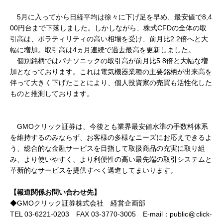
5月に入ってから日経平均は徐々に下げ足を早め、最安値で8,4
00円台まで下落しました。しかしながら、株式CFDの全体の取
引高は、ボラティリティの高い相場を受け、前月比2.2倍へと大
幅に増加。取引高は4ヵ月連続で過去最高を更新しました。
個別銘柄ではパナソニックの取引高が前月比5.8倍と大幅な増
加となっております。これは電気機器業種の主要銘柄が出来高を
伴って大きく下げたことにより、個人投資家の売買も活性化した
ものと推測しております。
GMOクリック証券は、今後とも業界最安値水準の手数料体系
を維持するのみならず、お客様の多様なニーズにお応えできるよ
う、総合的な金融サービスを目指して取扱商品の充実に取り組
み、より使いやすく、より利便性の高い最先端の取引システムと
革新的なサービスを提供すべく邁進してまいります。
【報道関係お問い合わせ先】
◆GMOクリック証券株式会社 経営企画部
TEL 03-6221-0203 FAX 03-3770-3005 E-mail：public
click-