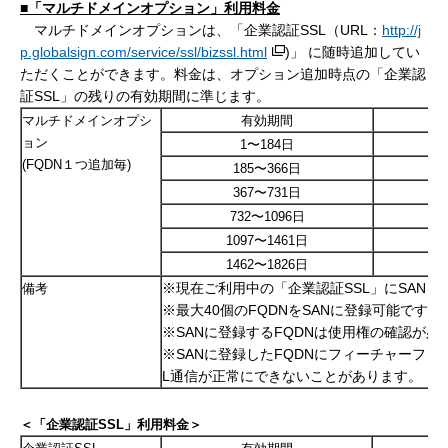
■「マルチドメインオプション」利用料金
マルチドメインオプションは、「企業認証SSL（URL：
http://j
p.globalsign.com/service/ssl/bizssl.html
)」 に随時追加してい
ただくことができます。料金は、オプション追加時点の「企業認
証SSL」の残りの有効期間に準じます。
マルチドメインオプシ
有効期間
ョン
1〜184日
(FQDN１つ追加毎)
185〜366日
367〜731日
732〜1096日
1097〜1461日
1462〜1826日
※現在ご利用中の「企業認証
SSL」にSAN
備考
※最大
40個のFQDNをSANに登録可能です。
※
SANに登録するFQDNは使用権の確認が必
※
SANに登録したFQDNにフィーチャーフォ
L通信が正常にできないことがあります。
＜「企業認証
SSL
」利用料金＞