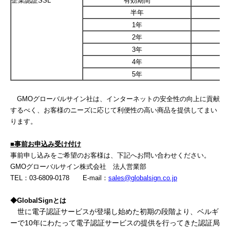
企業認証SSL
有効期間
半年
1年
2年
3年
4年
5年
GMOグローバルサイン社は、インターネットの安全性の向上に貢献
するべく、お客様のニーズに応じて利便性の高い商品を提供してまい
ります。
■事前お申込み受け付け
事前申し込みをご希望のお客様は、下記へお問い合わせください。
GMOグローバルサイン株式会社 法人営業部
TEL：03-6809-0178 E-mail：
sales@globalsign.co.jp
◆
GlobalSign
とは
世に電子認証サービスが登場し始めた初期の段階より、ベルギ
ーで10年にわたって電子認証サービスの提供を行ってきた認証局