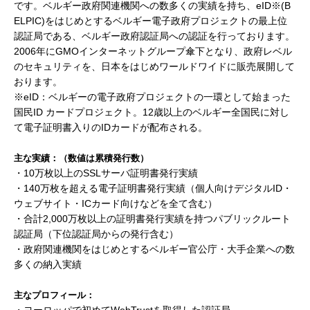
です。ベルギー政府関連機関への数多くの実績を持ち、eID※(B
ELPIC)をはじめとするベルギー電子政府プロジェクトの最上位
認証局である、ベルギー政府認証局への認証を行っております。
2006年にGMOインターネットグループ傘下となり、政府レベル
のセキュリティを、日本をはじめワールドワイドに販売展開して
おります。
※eID：ベルギーの電子政府プロジェクトの一環として始まった
国民ID カードプロジェクト。12歳以上のベルギー全国民に対し
て電子証明書入りのIDカードが配布される。
主な実績：（数値は累積発行数）
・10万枚以上のSSLサーバ証明書発行実績
・140万枚を超える電子証明書発行実績（個人向けデジタルID・
ウェブサイト・ICカード向けなどを全て含む）
・合計2,000万枚以上の証明書発行実績を持つパブリックルート
認証局（下位認証局からの発行含む）
・政府関連機関をはじめとするベルギー官公庁・大手企業への数
多くの納入実績
主なプロフィール：
・ヨーロッパで初めてWebTrustを取得した認証局