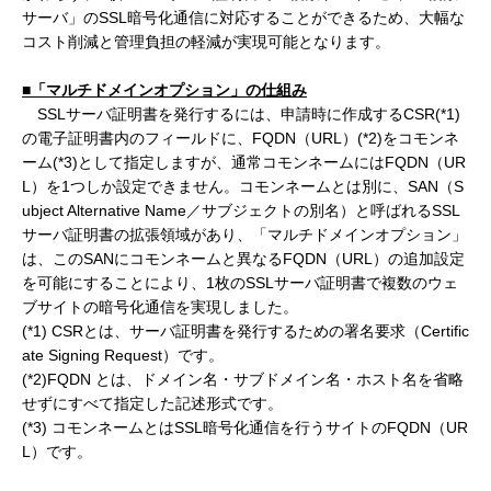
サーバ」のSSL暗号化通信に対応することができるため、大幅な
コスト削減と管理負担の軽減が実現可能となります。
■「マルチドメインオプション」の仕組み
SSLサーバ証明書を発行するには、申請時に作成するCSR(*1)
の電子証明書内のフィールドに、FQDN（URL）(*2)をコモンネ
ーム(*3)として指定しますが、通常コモンネームにはFQDN（UR
L）を1つしか設定できません。コモンネームとは別に、SAN（S
ubject Alternative Name／サブジェクトの別名）と呼ばれるSSL
サーバ証明書の拡張領域があり、「マルチドメインオプション」
は、このSANにコモンネームと異なるFQDN（URL）の追加設定
を可能にすることにより、1枚のSSLサーバ証明書で複数のウェ
ブサイトの暗号化通信を実現しました。
(*1) CSRとは、サーバ証明書を発行するための署名要求（Certific
ate Signing Request）です。
(*2)FQDN とは、ドメイン名・サブドメイン名・ホスト名を省略
せずにすべて指定した記述形式です。
(*3) コモンネームとはSSL暗号化通信を行うサイトのFQDN（UR
L）です。