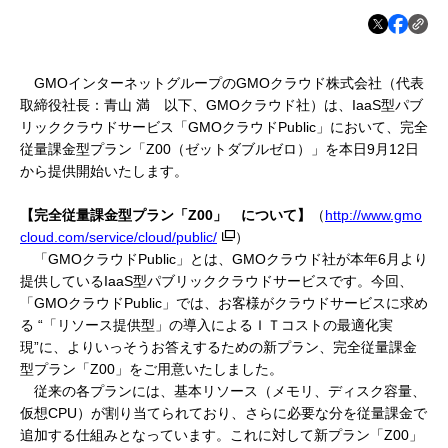
GMOインターネットグループのGMOクラウド株式会社（代表
取締役社長：青山 満 以下、GMOクラウド社）は、IaaS型パブ
リッククラウドサービス「GMOクラウドPublic」において、完全
従量課金型プラン「Z00（ゼットダブルゼロ）」を本日9月12日
から提供開始いたします。
【完全従量課金型プラン「Z00」 について】
（
http://www.gmo
cloud.com/service/cloud/public/
）
「GMOクラウドPublic」とは、GMOクラウド社が本年6月より
提供しているIaaS型パブリッククラウドサービスです。今回、
「GMOクラウドPublic」では、お客様がクラウドサービスに求め
る “「リソース提供型」の導入によるＩＴコストの最適化実
現”に、よりいっそうお答えするための新プラン、完全従量課金
型プラン「Z00」をご用意いたしました。
従来の各プランには、基本リソース（メモリ、ディスク容量、
仮想CPU）が割り当てられており、さらに必要な分を従量課金で
追加する仕組みとなっています。これに対して新プラン「Z00」