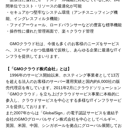
間単位でコスト・リソースの最適化が可能
・セキュアかつ堅牢なシステム環境（アンチスニッフィング機
能、イングレスフィルタ機能）
・ファイアーウォール、ロードバランサーなどの豊富な標準機能
・操作性に優れた管理画面で、楽々クラウド管理
GMOクラウド社は、今後も多くのお客様のニーズをサービス
へ、スピーディかつ低価格で反映し、あらゆる企業に最適なITイ
ンフラを提供してまいります。
【「GMOクラウド株式会社」とは】
1996年のサービス開始以来、ホスティング事業者として13万
を超える法人のお客様のサーバー運用実績と国内約6,000社の販
売代理店を有しています。2011年2月にクラウドソリューション
「GMOクラウド」を立ち上げクラウドサービス事業に本格的に
参入し、クラウドサービスを中心とする多様なITインフラサービ
スを提供しております。
また2007年からは「GlobalSign」の電子認証サービスを連結子
会社のGMOグローバルサイン株式会社を中心としてベルギー、
英国、米国、中国、シンガポールを拠点にグローバル展開してお