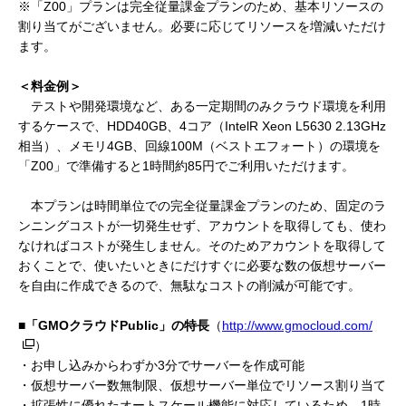
※「Z00」プランは完全従量課金プランのため、基本リソースの
割り当てがございません。必要に応じてリソースを増減いただけ
ます。
＜料金例＞
テストや開発環境など、ある一定期間のみクラウド環境を利用
するケースで、HDD40GB、4コア（IntelR Xeon L5630 2.13GHz
相当）、メモリ4GB、回線100M（ベストエフォート）の環境を
「Z00」で準備すると1時間約85円でご利用いただけます。
本プランは時間単位での完全従量課金プランのため、固定のラ
ンニングコストが一切発生せず、アカウントを取得しても、使わ
なければコストが発生しません。そのためアカウントを取得して
おくことで、使いたいときにだけすぐに必要な数の仮想サーバー
を自由に作成できるので、無駄なコストの削減が可能です。
■「GMOクラウドPublic」の特長
（
http://www.gmocloud.com/
）
・お申し込みからわずか3分でサーバーを作成可能
・仮想サーバー数無制限、仮想サーバー単位でリソース割り当て
・拡張性に優れたオートスケール機能に対応しているため、1時