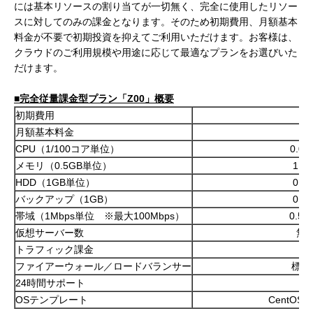
には基本リソースの割り当てが一切無く、完全に使用したリソー
スに対してのみの課金となります。そのため初期費用、月額基本
料金が不要で初期投資を抑えてご利用いただけます。お客様は、
クラウドのご利用規模や用途に応じて最適なプランをお選びいた
だけます。
■
完全従量課金型プラン
「
Z00
」概要
初期費用
0
月額基本料金
0
CPU（1/100コア単位）
0.0
メモリ（0.5GB単位）
1.6
HDD（1GB単位）
0.1
バックアップ（1GB）
0.5
帯域（1Mbps単位 ※最大100Mbps）
0.5
仮想サーバー数
無
トラフィック課金
無
ファイアーウォール／ロードバランサー
標準
24時間サポート
無
OSテンプレート
CentOS／