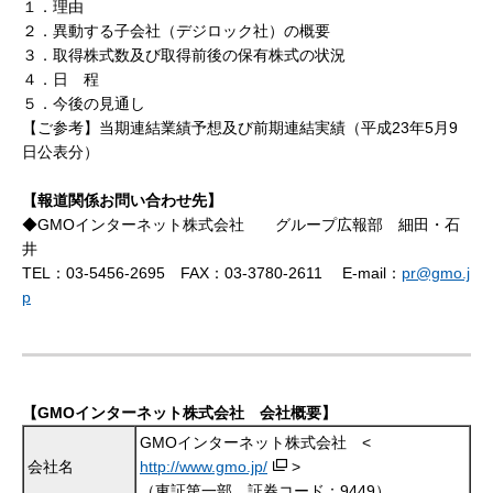
１．理由
２．異動する子会社（デジロック社）の概要
３．取得株式数及び取得前後の保有株式の状況
４．日 程
５．今後の見通し
【ご参考】当期連結業績予想及び前期連結実績（平成23年5月9
日公表分）
【報道関係お問い合わせ先】
◆GMOインターネット株式会社 グループ広報部 細田・石
井
TEL：03-5456-2695 FAX：03-3780-2611 E-mail：
pr@gmo.j
p
【GMOインターネット株式会社 会社概要】
GMOインターネット株式会社 <
会社名
http://www.gmo.jp/
>
（東証第一部 証券コード：9449）