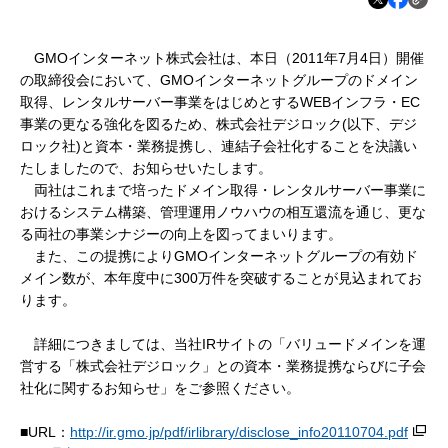
GMOインターネット株式会社は、本日（2011年7月4日）開催
の取締役会において、GMOインターネットグループのドメイン
取得、レンタルサーバー事業をはじめとするWEBインフラ・EC
事業の更なる強化を図るため、株式会社デジロック(以下、デジ
ロック社)と資本・業務提携し、連結子会社化することを決議い
たしましたので、お知らせいたします。
両社はこれまで培ったドメイン取得・レンタルサーバー事業に
おけるシステム構築、管理運用ノウハウの相互還流を通じ、更な
る両社の事業シナジーの向上を図ってまいります。
また、この提携によりGMOインターネットグループの有効ド
メイン数が、本年度中に300万件を突破することが見込まれてお
ります。
詳細につきましては、当社IRサイトの「バリュードメインを運
営する「株式会社デジロック」との資本・業務提携ならびに子会
社化に関するお知らせ」をご参照ください。
■URL：
http://ir.gmo.jp/pdf/irlibrary/disclose_info20110704.pdf