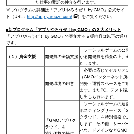
た仕事の受託の仲介を行います。
※ プログラムの詳細は「アプリやろうぜ！ by GMO」公式サイ
ト（URL：
http://app-yarouze.com/
）をご覧ください。
■新プログラム「アプリやろうぜ！
by GMO
」の３大メリット
「アプリやろうぜ！ by GMO」で実施する支援内容は以下の通り
です。
ソーシャルゲームの公開ま
（１）資金支援
開発費の全額支援
かる開発費を精査の上、全額
たします。
必要に応じてセルリアンタ
（GMOインターネット所在
開発環境の用意
開発・運営スペースをご用意
ます。またPC、テスト端末
し出しも行います。
ソーシャルゲームの運営に
ホスティングサービス「GM
クラウド」を特別価格でご提
「GMOアプリク
します。その他、サーバー運
ラウド」を
ハウ、ドメインなどGMOイ
特別価格で提供