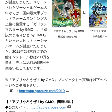
が誕生しました。リリース
されたソーシャルゲームの
中からは、国内最大手プラ
ットフォームランキングの
上位に位置する「ガドラン
マスター by GMO」、「伝
「ガドランマスター b
「伝説のまもりびと by GMO」
説のまもりびと by GMO」
株式会社スーパ
株式会社REGXE
といった大ヒットソーシャ
ルゲームが誕生いたしまし
た。2011年2月末時点での
総インストール数は200万を
超え、売上は総額約5億円を
突破いたしております。
※「アプリやろうぜ！ by GMO」プロジェクトの実績は以下のペ
ージをご参照下さい。
URL：
http://app-yarouze.com/2010
【「アプリやろうぜ！
by GMO
」
関連
URL
】
◆公式サイト：
http://app-yarouze.com