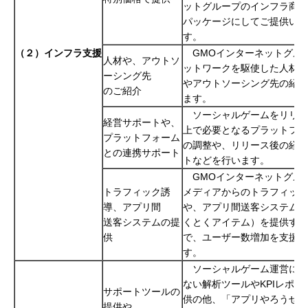
ットグループのインフラ商材
パッケージにしてご提供いた
す。
（２）インフラ支援
GMOインターネットグル
人材や、アウトソ
ットワークを駆使した人材採
ーシング先
やアウトソーシング先の紹介
のご紹介
ます。
ソーシャルゲームをリリー
経営サポートや、
上で必要となるプラットフォ
プラットフォーム
の調整や、リリース後の経営
との連携サポート
トなどを行います。
GMOインターネットグル
トラフィック誘
メディアからのトラフィック
導、アプリ間
や、アプリ間送客システム（
送客システムの提
くとくアイテム）を提供する
供
で、ユーザー数増加を支援い
す。
ソーシャルゲーム運営には
ない解析ツールやKPIレポー
サポートツールの
供の他、「アプリやろうぜ！ b
提供や