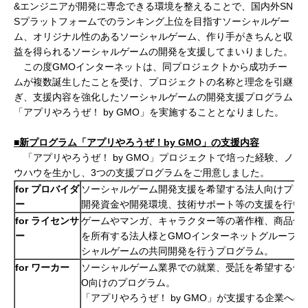
&エンジニアが開発に専念できる環境を整えることで、国内外SN
Sプラットフォームでのランキング上位を目指すソーシャルゲー
ム、オリジナル性のあるソーシャルゲーム、作り手がきちんと収
益を得られるソーシャルゲームの開発を支援してまいりました。
この度GMOインターネットは、同プロジェクトから成功チー
ムが複数誕生したことを受け、プロジェクトの名称と理念を引継
ぎ、支援内容を強化したソーシャルゲームの開発支援プログラム
「アプリやろうぜ！
by GMO
」を実施することとなりました。
■新プログラム「アプリやろうぜ！
by GMO
」の支援内容
「アプリやろうぜ！ by GMO」プロジェクトで培った経験、ノ
ウハウを生かし、3つの支援プログラムをご用意しました。
for
プロバイダ
ソーシャルゲーム開発支援を希望する法人向けプロ
ー
開発資金や開発環境、技術サポート等の支援を行い
for
ライセンサ
ゲームやマンガ、キャラクター等の著作権、商品化
ー
を所有する法人様とGMOインターネットグループと
シャルゲームの共同開発を行うプログラム。
for
ワーカー
ソーシャルゲーム業界での就業、受託を希望する個人
O向けのプログラム。
「アプリやろうぜ！
by GMO
」が支援する企業への