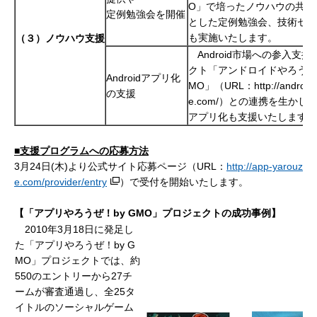
O」で培ったノウハウの共有
定例勉強会を開催
とした定例勉強会、技術セミ
も実施いたします。
（３）ノウハウ支援
Android市場への参入支援
クト「アンドロイドやろうぜ！
Androidアプリ化
MO」（URL：http://android-
の支援
e.com/）との連携を生かし、An
アプリ化も支援いたします。
■支援プログラムへの応募方法
3月24日(木)より公式サイト応募ページ（URL：
http://app-yarouz
e.com/provider/entry
）で受付を開始いたします。
【「アプリやろうぜ！by GMO」プロジェクトの成功事例】
2010年3月18日に発足し
た「アプリやろうぜ！by G
MO」プロジェクトでは、約
550のエントリーから27チ
ームが審査通過し、全25タ
イトルのソーシャルゲーム