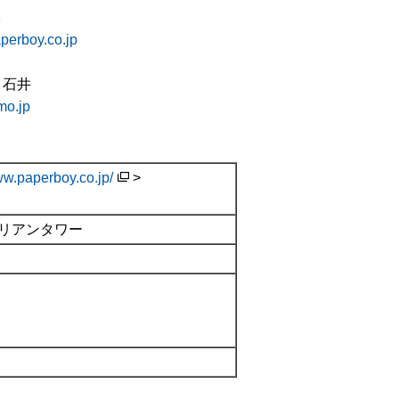
本
perboy.co.jp
・石井
o.jp
ww.paperboy.co.jp/
>
ルリアンタワー
）