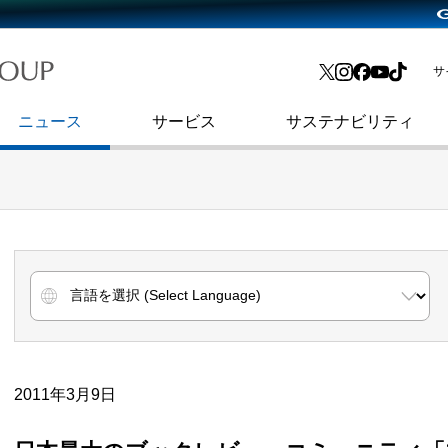
略・
よくあるご質問
渋谷フクラス入館方法
会社沿革
プレスリリース
インターネット広告・メディア事業
IR情報メール
サ
ョン
社史
セキュリティブログ
インターネット金融事業
コーポレート・アイデンティティ
ニュース
サービス
サステナビリティ
2011年3月9日