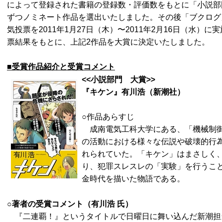
によって登録された書籍の登録数・評価数をもとに「小説部
ずつノミネート作品を選出いたしました。その後「ブクログ」公
気投票を2011年1月27日（木）〜2011年2月16日（水）に
票結果をもとに、上記2作品を大賞に決定いたしました。
■受賞作品紹介と受賞コメント
<<
小説部門 大賞>>
『キケン』有川浩（新潮社）
○作品あらすじ
成南電気工科大学にある、「機械制御
の活動における様々な伝説や破壊的行
れられていた。「キケン」はまさしく
り、犯罪スレスレの「実験」を行うこ
金時代を描いた物語である。
○著者の受賞コメント（有川浩
氏）
『二連覇！』というタイトルで日曜日に舞い込んだ新潮担