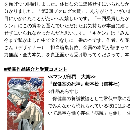
を傾げつつ開封しました。休日なのに連絡せずにいられなか
分かりました。「第2回ブクログ大賞」、ありがとうござい
目にかかれたことがたいへん嬉しいです。「一回受賞したか
ケン』にこの賞をと選んでいただけたお気持ちが本当に嬉し
せずにいられなかったんだと思います。『キケン』は「みん
今まで私が出した中で文句なしに一番の本です。作者、徒花
さん（デザイナー）、担当編集各位、全員の本気が詰まって
力無謀・全力本気」を真正面から受け取ってくださって、本
■受賞作品紹介と受賞コメント
<<
マンガ部門 大賞>>
『保健室の死神』藍本松（集英社）
○作品あらすじ
保健室の養護教諭として常伏中学に赴
でみんなから恐れられている彼にはあ
いて悪事を働く存在「病魔」を倒し、生