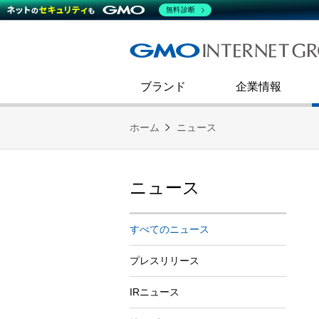
熊谷正寿が語るグループ成長戦
会社概要
無料診断
コミュニケーション
事業戦略
キャリア採用
すべてのニュース
インターネットインフラ事業
ダイバーシティ＆インクルージ
財務・業績
第二新卒採用
技術ブログ
インターネットセキュリティ事業
企業理念
ブランド
企業情報
ホーム
ニュース
ニュース
すべてのニュース
プレスリリース
IRニュース