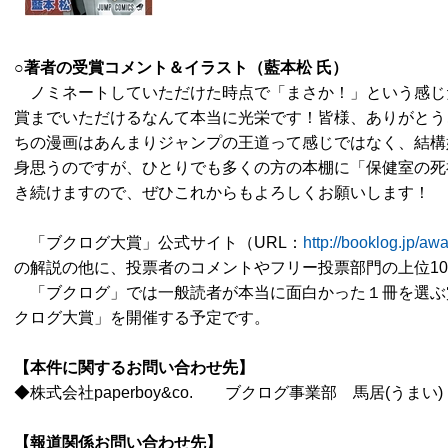
○著者の受賞コメント＆イラスト（藍本松
氏）
ノミネートしていただけた時点で「まさか！」という感じ
賞までいただけるなんて本当に光栄です！皆様、ありがとう
ちの漫画はあんまりジャンプの王道って感じではなく、結構
身思うのですが、ひとりでも多くの方の本棚に「保健室の死
き続けますので、ぜひこれからもよろしくお願いします！
「ブクログ大賞」公式サイト（URL：
http://booklog.jp/awa
の解説の他に、投票者のコメントやフリー投票部門の上位1
「ブクログ」では一般読者が本当に面白かった１冊を選ぶ
クログ大賞」を開催する予定です。
【本件に関するお問い合わせ先】
◆株式会社paperboy&co. ブクログ事業部 馬居(うまい) T
【報道関係
お問い合わせ先
】