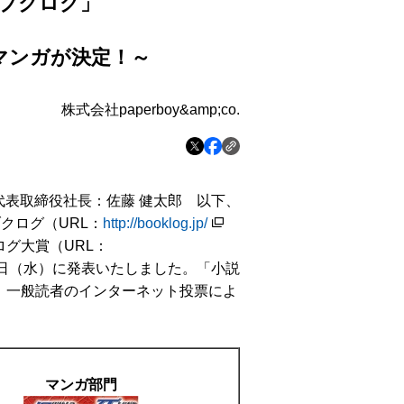
ブクログ」
マンガが決定！～
株式会社paperboy&amp;co.
（代表取締役社長：佐藤 健太郎 以下、
ブクログ（URL：
http://booklog.jp/
グ大賞（URL：
9日（水）に発表いたしました。「小説
、一般読者のインターネット投票によ
マンガ部門