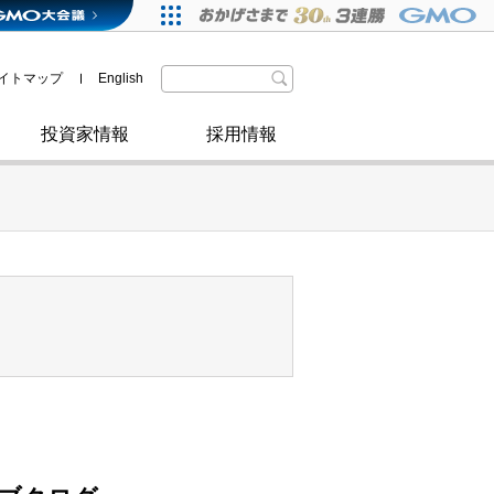
格付・社債情報
SDGsへの取り組み
IRニュース
暗号資産事業
株主優待
イトマップ
English
政府・自治体からの認定
取材のお申し込みについて
その他
投資家情報
採用情報