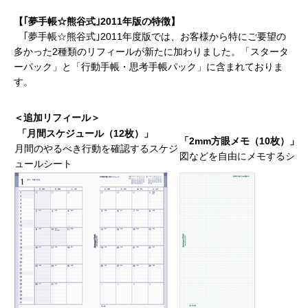
【｢夢手帳
☆
熊谷式｣
2011
年版の特徴】
｢夢手帳☆熊谷式｣2011年度版では、お客様から特にご要望の
多かった2種類のリフィールが新たに加わりました。「スタータ
ーパック」と「行動手帳・思考手帳パック」に含まれておりま
す。
＜追加リフィール＞
「月間スケジュール（
12
枚）」
「
2mm
方眼メモ（
10
枚）」
月間のやるべき行動を確認するスケジ
図などを自由にメモするシー
ュールシート