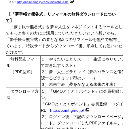
URL：
http://point.gmo.jp/consumer/About.do
【
「夢手帳
☆
熊谷式」リフィールの無料ダウンロード
につい
て】
「夢手帳☆熊谷式」を夢や人生をマネジメントするツールとし
てもっと多くの方にご活用していただきたいという想いから、
「夢手帳☆熊谷式」の要となる3つのリフィールを無料で配布し
ています。特設サイトからダウンロード後、印刷してお使いいた
だけます。
無料配布フィー
１）やりたいことリスト（一生涯にやりたいこ
ル
て書き出すリスト）
（PDF型式）
２）夢・人生ピラミッド（夢のバランスと優先
認するピラミッド型のシート）
３）未来年表（夢をかなえる未来の年表）
ダウンロード方
１）「GMOとくとくポイント」に会員登録して
法
ン。
「GMOとくとくポイント」会員登録・ログイン
RL：
http://point.gmo.jp/
２）
ログイン後、下記のダウンロードページよ
ロード。ダウンロードした
PDFファイルを、プ