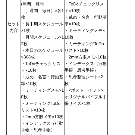
(年間、月間
・ToDoチェックリス
、週間、毎日）×各1
ト×10枚
枚
・戒め・名言・行動基
セット
・長中期スケジュール
準×10枚
内容
×1枚
・ミーティングメモ×
・月間スケジュール×1
10枚
2枚
・ミーティングToDo
・本日のスケジュール
リスト×10枚
×368枚
・2mm方眼メモ×10枚
・ToDoチェックリス
・イ
ンデックス（行動
ト×10枚
手帳・思考手帳）
・戒め・名言・行動基
・思考整理シート×2
準×10枚
枚
・ミーティングメモ×1
・<ポスト・イット>
0枚
オリジナルバイブル手
・ミーティングToDo
帳サイズ×1枚
リスト×10枚
・2mm方眼メモ×10枚
・イ
ンデックス（行動
手帳・思考手帳）