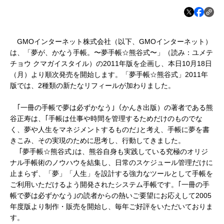
GMOインターネット株式会社（以下、GMOインターネット）
は、「夢が、かなう手帳。〜夢手帳☆熊谷式〜」（読み：ユメテ
チョウ クマガイスタイル）の2011年版を企画し、本日10月18日
（月）より順次発売を開始します。「夢手帳☆熊谷式」2011年
版では、2種類の新たなリフィールが加わりました。
｢一冊の手帳で夢は必ずかなう｣（かんき出版）の著者である熊
谷正寿は、｢手帳は仕事や時間を管理するためだけのものでな
く、夢や人生をマネジメントするものだ｣と考え、手帳に夢を書
きこみ、その実現のために思考し、行動してきました。
｢夢手帳☆熊谷式｣は、熊谷自身も実践している究極のオリジ
ナル手帳術のノウハウを結集し、日常のスケジュール管理だけに
止まらず、「夢」「人生」を設計する強力なツールとして手帳を
ご利用いただけるよう開発されたシステム手帳です。｢一冊の手
帳で夢は必ずかなう｣の読者からの熱いご要望にお応えして2005
年度版より制作・販売を開始し、毎年ご好評をいただいておりま
す。