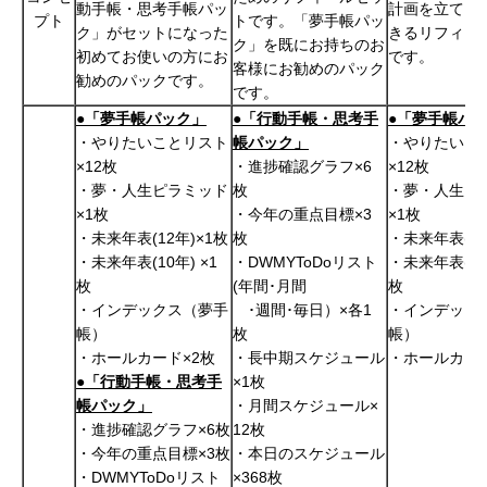
動手帳・思考手帳パッ
計画を立てる
プト
トです。「夢手帳パッ
ク」がセットになった
きるリフィー
ク」を既にお持ちのお
初めてお使いの方にお
です。
客様にお勧めのパック
勧めのパックです。
です。
●
「夢手帳パック」
●「行動手帳・思考手
●「夢手帳パ
・やりたいことリスト
帳パック」
・やりたいこ
×12枚
・進捗確認グラフ×6
×12枚
・夢・人生ピラミッド
枚
・夢・人生ピ
×1枚
・今年の重点目標×3
×1枚
・未来年表(12年)×1枚
枚
・未来年表(12
・未来年表(10年) ×1
・DWMYToDoリスト
・未来年表(10年
枚
(年間･月間
枚
・インデックス（夢手
･週間･毎日）×各1
・インデック
帳）
枚
帳）
・ホールカード×2枚
・長中期スケジュール
・ホールカード
●
「行動手帳・思考手
×1枚
帳パック」
・月間スケジュール×
・進捗確認グラフ×6枚
12枚
・今年の重点目標×3枚
・本日のスケジュール
・DWMYToDoリスト
×368枚