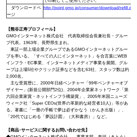
で印刷してご使用ください。
ダウンロードペ
http://point.gmo.jp/consumer/download/refill.do
ージ
【熊谷正寿プロフィール】
GMOインターネット株式会社 代表取締役会長兼社長・グルー
プ代表。1963年、長野県生まれ。
東証一部上場企業グループであるGMOインターネットグルー
プを率いる。「すべての人にインターネット」を合言葉にWEB
インフラ・EC事業、インターネットメディア事業を展開。
グル
ープは上場
5社やクリック証券などを含む63社、スタッフ数は約
2,000名。
主な受賞歴に、2000年日経ベンチャー「99年ベンチャーオブ
ザイヤー」(新規公開部門2位)、2004年企業家ネットワーク「第
六回企業家賞・ネットインフラ構築賞」、2005年米国ニューズ
ウィーク社「Super CEOs(世界の革新的な経営者10人)」等があ
る。著書に「一冊の手帳で夢は必ずかなう（かんき出版）」、
「20代ではじめる「夢設計図」（大和書房）」など。
【商品･サービスに関するお問い合わせ先】
◆GMOインターネット株式会社 事業本部 鬼頭（きとう）