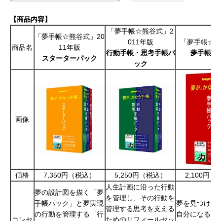
【商品内容】
「夢手帳☆熊谷式」2
「夢手帳☆熊谷式」20
011年版
「夢手帳☆
商品名
11年版
行動手帳・思考手帳パ
夢手帳パ
スターターパック
ック
画像
価格
7,350円（税込）
5,250円（税込）
2,100円
人生計画に沿った行動
夢の設計図を描く「夢
を管理し、その行動を
手帳パック」と夢実現
夢を見つけ、
管理する思考を支える
の行動を管理する「行
自分になるた
コンセ
ためのリフィールセッ