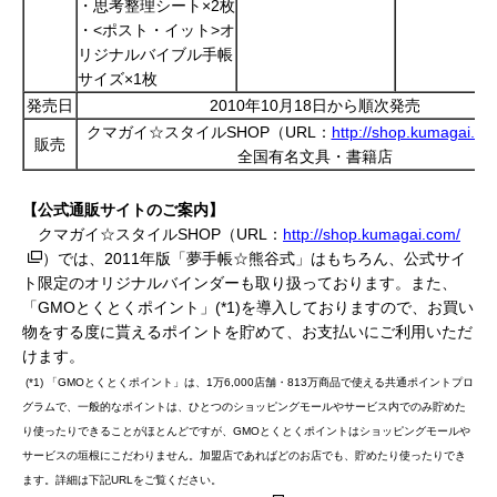
・思考整理シート×2枚
・<ポスト・イット>オ
リジナルバイブル手帳
サイズ×1枚
発売日
2010年10月18日から順次発売
クマガイ☆スタイルSHOP（URL：
http://shop.kumagai.co
販売
全国有名文具・書籍店
【公式通販サイトのご案内】
クマガイ☆スタイルSHOP（URL：
http://shop.kumagai.com/
）では、2011年版「夢手帳☆熊谷式」はもちろん、公式サイ
ト限定のオリジナルバインダーも取り扱っております。また、
「GMOとくとくポイント」(*1)を導入しておりますので、お買い
物をする度に貰えるポイントを貯めて、お支払いにご利用いただ
けます。
(*1) 「GMOとくとくポイント」は、1万6,000店舗・813万商品で使える共通ポイントプロ
グラムで、一般的なポイントは、ひとつのショッピングモールやサービス内でのみ貯めた
り使ったりできることがほとんどですが、GMOとくとくポイントはショッピングモールや
サービスの垣根にこだわりません。加盟店であればどのお店でも、貯めたり使ったりでき
ます。詳細は下記URLをご覧ください。