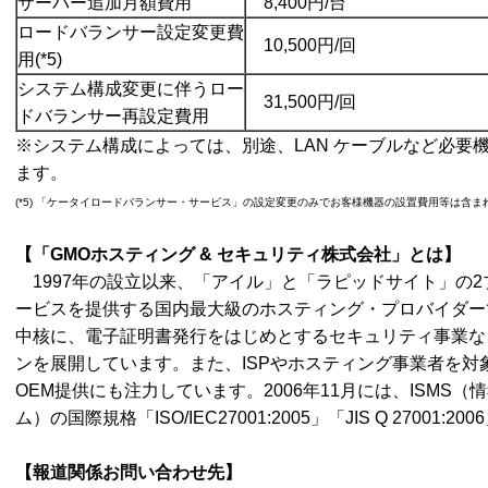
サーバー追加月額費用
8,400円/台
ロードバランサー設定変更費
10,500円/回
用(*5)
システム構成変更に伴うロー
31,500円/回
ドバランサー再設定費用
※システム構成によっては、別途、LAN ケーブルなど必要
ます。
(*5) 「ケータイロードバランサー・サービス」の設定変更のみでお客様機器の設置費用等は含ま
【
「GMO
ホスティング
&
セキュリティ株式会社」とは
】
1997年の設立以来、「アイル」と「ラピッドサイト」の
ービスを提供する国内最大級のホスティング・プロバイダー
中核に、電子証明書発行をはじめとするセキュリティ事業な
ンを展開しています。また、ISPやホスティング事業者を対
OEM提供にも注力しています。2006年11月には、ISMS
ム）の国際規格「ISO/IEC27001:2005」「JIS Q 27001
【報道関係お問い合わせ先】