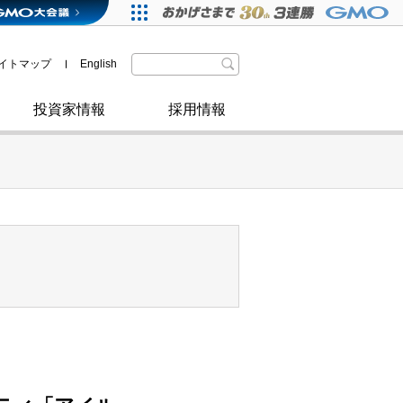
格付・社債情報
SDGsへの取り組み
IRニュース
暗号資産事業
株主優待
イトマップ
English
政府・自治体からの認定
取材のお申し込みについて
その他
投資家情報
採用情報