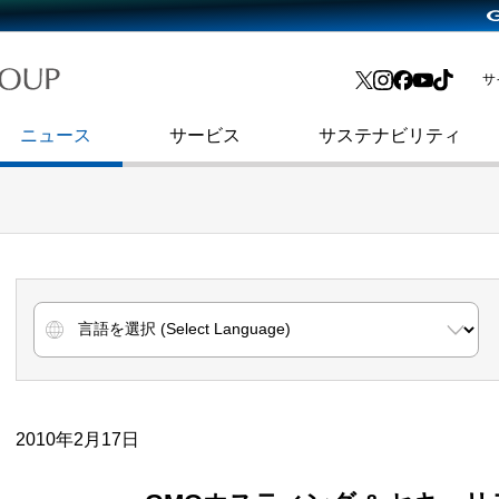
略・
よくあるご質問
渋谷フクラス入館方法
会社沿革
プレスリリース
インターネット広告・メディア事業
IR情報メール
サ
ョン
社史
セキュリティブログ
インターネット金融事業
コーポレート・アイデンティティ
ニュース
サービス
サステナビリティ
2010年2月17日