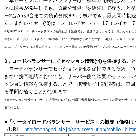
本サービスのロードバランサーは、標準で冗長化されてい
体に障害が発生しても、負荷分散処理を継続して行うことが
ー2台から8台までの負荷分散を行う事ができ、最大同時接続数(
す。またレイヤー(*3)は、L4（レイヤー4）、L7（レイヤ
(*2) GMO-HS、ベンチマークテストの結果による数値です。構築環境によっては、最大セッシ
(*3) レイヤーとは、OSI参照モデルのネットワーク階層などのことです。L4はトランスポー
L7はアプリケーション層に相当し、ネットワーク経由での送受信を行うプログラムとユーザーと
3
．ロードバランサーにてセッション情報
(*4)
を保持すること
ロードバランサーでセッション情報を保持できるため、Coo
きない携帯電話においても、サーバー側で確実にセッション
ッション情報を保持することで、携帯サイト訪問者は、毎回
る手間が省くことができます。
(*4)セッション情報とは、サイト訪問者のログイン情報や取引情報など、サイト訪問者がサイ
情報のこと。
■「ケータイロードバランサー・サービス」の概要（価格は
（
URL
：
http://managed.isle.jp/service/solution/mobile_lb.htm