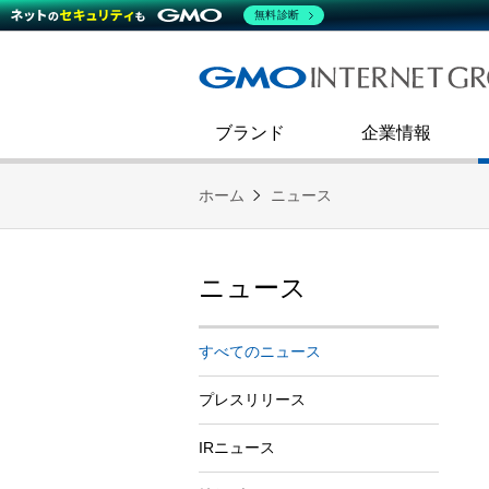
熊谷正寿が語るグループ成長戦
会社概要
無料診断
コミュニケーション
事業戦略
キャリア採用
すべてのニュース
インターネットインフラ事業
ダイバーシティ＆インクルージ
財務・業績
第二新卒採用
技術ブログ
インターネットセキュリティ事業
企業理念
ブランド
企業情報
ホーム
ニュース
ニュース
すべてのニュース
プレスリリース
IRニュース