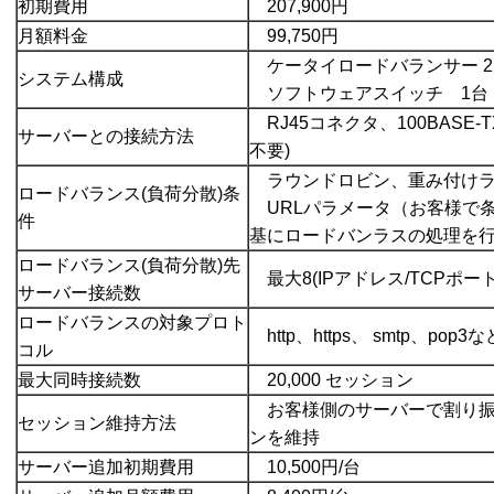
初期費用
207,900円
月額料金
99,750円
ケータイロードバランサー
2
システム構成
ソフトウェアスイッチ 1台
RJ45コネクタ、100BASE
サーバーとの接続方法
不要)
ラウンドロビン、重み付けラ
ロードバランス(負荷分散)条
URLパラメータ（お客様で
件
基にロードバンラスの処理を
ロードバランス(負荷分散)先
最大8(IPアドレス/TCPポー
サーバー接続数
ロードバランスの対象プロト
http、https、 smtp、po
コル
最大同時接続数
20,000 セッション
お客様側のサーバーで割り振る
セッション維持方法
ンを維持
サーバー追加初期費用
10,500円/台