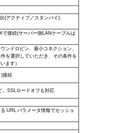
台(アクティブ／スタンバイ)、
-TXで接続(サーバー側LANケーブルは
ウンドロビン、最小コネクション、
条件を選択していただき、その条件を
行います）
ト)接続
p3など。SSLロードオフも対応
 URL パラメータ情報でセッショ