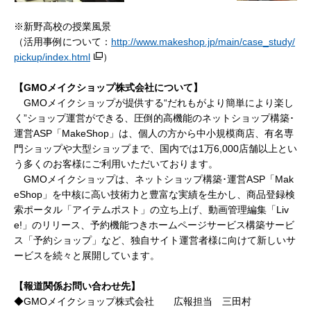
※新野高校の授業風景
（活用事例について：
http://www.makeshop.jp/main/case_study/
pickup/index.html
）
【GMO
メイクショップ株式会社について】
GMOメイクショップが提供する
“だれもがより簡単により楽し
く”ショップ運営ができる、圧倒的高機能のネットショップ構築･
運営
ASP「MakeShop」は、個人の方から中小規模商店、有名専
門ショップや大型ショップまで、
国内では
1万6,000店舗以上とい
う多くのお客様にご利用いただいております。
GMOメイクショップは、
ネットショップ構築･運営
ASP「Mak
eShop」を中核に高い技術力と豊富な実績を生かし、
商品登録検
索ポータル「アイテムポスト」の立ち上げ、動画管理編集「
Liv
e!」のリリース、予約機能つきホームページサービス構築サービ
ス「予約ショップ」など、独自サイト運営者様に向けて新しいサ
ービスを続々と展開しています。
【報道関係お問い合わせ先】
◆GMOメイクショップ株式会社 広報担当 三田村