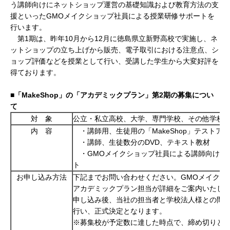
う講師向けにネットショップ運営の基礎知識および教育方法の支
援といったGMOメイクショップ社員による授業研修サポートを
行います。
第1期は、
昨年
10月から12月に徳島県立新野高校で実施し、ネ
ットショップの立ち上げから販売、電子取引における注意点、シ
ョップ評価などを授業として行い、受講した学生から大変好評を
得ております。
■「MakeShop
」の「アカデミックプラン」第2
期の募集につい
て
対 象
公立・私立高校、大学、専門学校、その他学校
内 容
・講師用、生徒用の「MakeShop」テストア
・講師、生徒数分のDVD、テキスト教材
・GMOメイクショップ社員による講師向け研
ト
お申し込み方法
下記までお問い合わせください。GMOメイクシ
アカデミックプラン担当が詳細をご案内いたし
申し込み後、当社の担当者と学校法人様との間
行い、正式決定となります。
※募集校が予定数に達した時点で、締め切りと