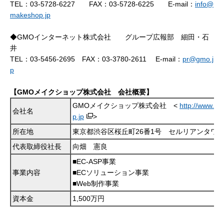
TEL：03-5728-6227 FAX：03-5728-6225 E-mail：
info@
makeshop.jp
◆GMOインターネット株式会社 グループ広報部 細田・石
井
TEL：03-5456-2695 FAX：03-3780-2611 E-mail：
pr@gmo.j
p
【GMOメイクショップ株式会社 会社概要】
GMOメイクショップ株式会社 <
http://www.m
会社名
p.jp
>
所在地
東京都渋谷区桜丘町26番1号 セルリアンタワ
代表取締役社長
向畑 憲良
■EC-ASP事業
事業内容
■ECソリューション事業
■Web制作事業
資本金
1,500万円