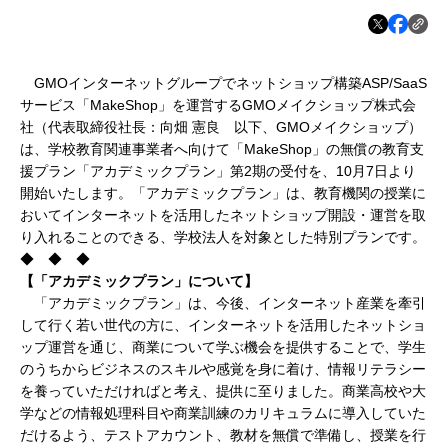
GMOインターネットグループでネットショップ構築ASP/SaaS
サービス「MakeShop」を運営するGMOメイクショップ株式会
社（代表取締役社長：向畑 憲良 以下、GMOメイクショップ）
は、学校教育関連事業者へ向けて「MakeShop」の無償の教育支
援プラン「アカデミックプラン」第2期の受付を、10月7日より
開始いたします。「アカデミックプラン」は、教育機関の授業に
おいてインターネットを活用したネットショップ開設・運営を取
り入れることのできる、学校法人を対象とした特別プランです。
◆ ◆ ◆
【「アカデミックプラン」について】
「アカデミックプラン」は、今後、インターネット産業を牽引
して行く若い世代の方に、インターネットを活用したネットショ
ップ運営を通じ、商業について学ぶ機会を提供することで、学生
のうちからビジネスのスキルや感覚を身に着け、情報リテラシー
を養っていただければと考え、提供に至りました。商業高校や大
学などの情報処理科目や商業訓練のカリキュラムに導入していた
だけるよう、テストアカウント、教材を無償で準備し、授業を行