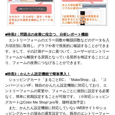
■特長2
：問題点の改善に役立つ、分析レポート機能
エントリーフォームのエラー回数や離脱回数などのデータを入
力項目別に取得し、グラフや表で視覚的に確認することができま
す。そして、その計測データに基づいて、ユーザーがエントリー
フォームから離脱する原因となっている箇所を検証することによ
り、フォームの改善につなげることができます。
■特長3
：かんたん設定機能で簡単導入！
ショッピングカート「まるごとEC」「MakeShop」は、「コ
ンバージョンVF」独自のかんたん設定機能に対応しており、エ
ントリーフォームの変更や、フォームごとに個別に設定する必要
なく、簡単に初期設定することが可能です。（※対応ショッピン
グカートはColor Me Shop! pro等、随時追加予定）
また、かんたん設定機能に対応していないWEBサイトやショ
ッピングカートの場合の通常設定でも、既存のエントリーフォー