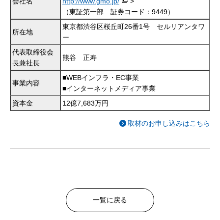
会社名
http://www.gmo.jp/
>
（東証第一部 証券コード：9449）
東京都渋谷区桜丘町26番1号 セルリアンタワ
所在地
ー
代表取締役会
熊谷 正寿
長兼社長
■WEBインフラ・EC事業
事業内容
■インターネットメディア事業
資本金
12億7,683万円
取材のお申し込みはこちら
一覧に戻る