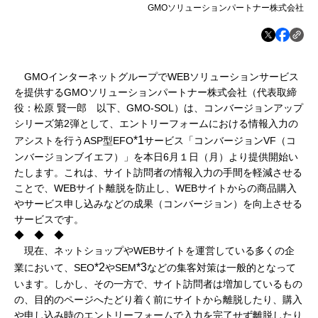
GMOソリューションパートナー株式会社
GMOインターネットグループでWEBソリューションサービス
を提供するGMOソリューションパートナー株式会社（代表取締
役：松原 賢一郎 以下、GMO-SOL）は、コンバージョンアップ
シリーズ第2弾として、エントリーフォームにおける情報入力の
*1
アシストを行うASP型EFO
サービス「コンバージョンVF（コ
ンバージョンブイエフ）」を本日6月１日（月）より提供開始い
たします。これは、サイト訪問者の情報入力の手間を軽減させる
ことで、WEBサイト離脱を防止し、WEBサイトからの商品購入
やサービス申し込みなどの成果（コンバージョン）を向上させる
サービスです。
◆ ◆ ◆
現在、ネットショップやWEBサイトを運営している多くの企
*2
*3
業において、SEO
やSEM
などの集客対策は一般的となって
います。しかし、その一方で、サイト訪問者は増加しているもの
の、目的のページへたどり着く前にサイトから離脱したり、購入
や申し込み時のエントリーフォームで入力を完了せず離脱したり