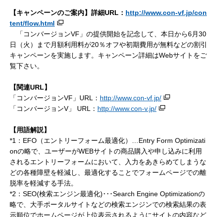
【キャンペーンのご案内】詳細URL
：
http://www.con-vf.jp/con
tent/flow.html
「コンバージョンVF」の提供開始を記念して、本日から6月30
日（火）まで月額利用料が20％オフや初期費用が無料などの割引
キャンペーンを実施します。キャンペーン詳細はWebサイトをご
覧下さい。
【関連
URL
】
「コンバージョンVF」URL：
http://www.con-vf.jp/
「コンバージョンV」 URL：
http://www.con-v.jp/
【用語解説】
*1：EFO（エントリーフォーム最適化）…Entry Form Optimizati
onの略で、ユーザーがWEBサイトの商品購入や申し込みに利用
されるエントリーフォームにおいて、入力をあきらめてしまうな
どの各種障壁を軽減し、最適化することでフォームページでの離
脱率を軽減する手法。
*2：SEO(検索エンジン最適化)･･･Search Engine Optimizationの
略で、大手ポータルサイトなどの検索エンジンでの検索結果の表
示順位でホームページが上位表示されるようにサイトの内容など