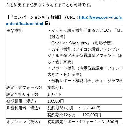
ムを変更する必要なく設定することが可能です。
【「コンバージョンVF
」詳細】（URL
：
http://www.con-vf.jp/c
ontent/feature.html
）
主な機能
・
かんたん設定機能「まるごとEC」「MakeS
（対応済）
「Color Me Shop! pro」（対応予定）
・
ガイド機能（アイコン設置／テンプレート
ジナル画像／表示位置調整／フォント（種類
さ・色）変更）
・
アラート機能（表示位置設定／フォント（
大きさ・色）変更）
・
分析レポート機能（表、表示 グラフ表示
設定可能フォーム数
制限なし
設定可能サイト数
1サイト
初期費用（税込）
10,500円
月額利用料（税込）
契約期間1ヶ月 ： 12,600円
契約期間12ヶ月 ： 126,000円
オプション（税込）
初期設定サポート1フォーム：31,500円