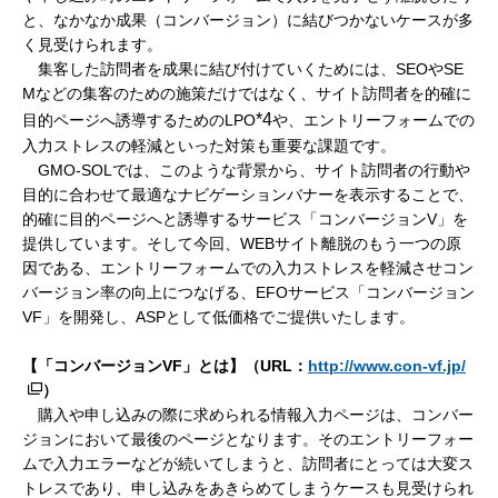
と、なかなか成果（コンバージョン）に結びつかないケースが多
く見受けられます。
集客した訪問者を成果に結び付けていくためには、SEOやSE
Mなどの集客のための施策だけではなく、サイト訪問者を的確に
*4
目的ページへ誘導するためのLPO
や、エントリーフォームでの
入力ストレスの軽減といった対策も重要な課題です。
GMO-SOLでは、このような背景から、サイト訪問者の行動や
目的に合わせて最適なナビゲーションバナーを表示することで、
的確に目的ページへと誘導するサービス「コンバージョンV」を
提供しています。そして今回、WEBサイト離脱のもう一つの原
因である、エントリーフォームでの入力ストレスを軽減させコン
バージョン率の向上につなげる、EFOサービス「コンバージョン
VF」を開発し、ASPとして低価格でご提供いたします。
【「コンバージョンVF
」とは】（URL
：
http://www.con-vf.jp/
）
購入や申し込みの際に求められる情報入力ページは、コンバー
ジョンにおいて最後のページとなります。そのエントリーフォー
ムで入力エラーなどが続いてしまうと、訪問者にとっては大変ス
トレスであり、申し込みをあきらめてしまうケースも見受けられ