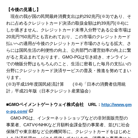
【今後の見通し】
現在の我が国の民間最終消費支出は約292兆円(※3)であり、そ
れに占めるクレジットカード決済の取扱金額は約39兆円(※4)に
しか過ぎません。クレジットカード未導入分野である公金市場は
20兆円?50兆円とも言われており、この市場のクレジットカード
払いへの適用が今後のクレジットカード市場のさらなる拡大、さ
らには国民生活の利便性の向上、公共部門の運営効率の向上に繋
がると見込まれております。GMO-PGは引き続き、オンライン
での物販分野はもちろんのこと、生活に密着した毎月の支払いの
分野にクレジットカード決済サービスの普及・推進を努めてまい
ります。
(※3)平成19年度国民経済計算 (※4)「日本の消費者信用統
計」平成21年版（日本クレジット産業協会）
■
GMO
ペイメントゲートウェイ株式会社
URL
：
http://www.gm
o-pg.com/
GMO-PGは、インターネットショップなどの非対面販売型の
事業者、CATVやNHKなど月額料金課金型の事業者、並びに社会
保険庁や東京都など公的機関等に、クレジットカードをはじめと