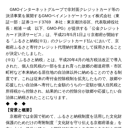
GMOインターネットグループで非対面クレジットカード等の
決済事業を展開するGMOペイメントゲートウェイ株式会社（東
証一部：証券コード3769 本社：東京都渋谷区、代表取締役社
長：相浦 一成 以下、GMO-PG）が提供する「公金クレジット
カード決済サービス」は、平成21年5月1日より京都府が開始す
る「ふるさと納税(※1)」のクレジットカード払いにおいて、京
都府ふるさと寄付クレジット代理納付業務として採用されること
が決定いたしました。
(※1)「ふるさと納税」とは、平成20年4月の地方税法改正で導入
された、個人住民税の一部を生まれ育った故郷の都道府県・市区
町村など本来納める居住地の自治体以外に納めることのできる制
度です。これは従来の寄付金控除税制を拡充したもので、故郷や
応援したい自治体へ寄付した金額のうちの一定額が個人住民税と
所得税から控除され、結果的にその控除分が故郷や応援したい自
治体に納税されたことになります。
◆ ◆ ◆
【背景と概要】
京都府では全国で初めて、ふるさと納税制度を活用した文化財
保護のためだけの寄附制度「文化財を守り伝える京都府基金」を