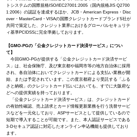
トシステムの国際規格ISO/IEC27001:2005（国内規格JIS Q2700
1:2006）の認証を達成するほか、JCB・American Express・Disc
over・MasterCard・VISAの国際クレジットカードブランド5社が
共同で策定した、クレジット業界におけるグローバルセキュリテ
ィ基準PCIDSSに完全準拠しております。
【GMO-PG
の「公金クレジットカード決済サービス」につい
て】
今回GMO-PGが提供する「公金クレジットカード決済サービ
ス」は、社会保険庁、及び東京都や福岡市等の地方自治体に採用
され、各自治体においてクレジットカードによる支払い業務が開
始、または予定されています。この度京都府より受託する「ふる
さと納税」のクレジットカード払いにおいても、すでに大阪府な
どへの提供実績を持っております。
「公金クレジットカード決済サービス」は、クレジットカード
の有効性確認、売上請求とカード情報更新業務を行う洗替サービ
スなどを一元化しており、ASPサービスとして提供しているので
短期で導入することが可能です。また、本人認証サービスである
3-Dセキュア認証に対応したオンライン申込機能も提供しており
ます。