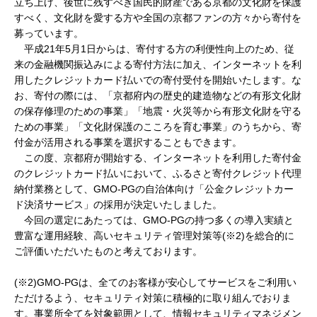
立ち上げ、後世に残すべき国民的財産である京都の文化財を保護
すべく、文化財を愛する方や全国の京都ファンの方々から寄付を
募っています。
平成21年5月1日からは、寄付する方の利便性向上のため、従
来の金融機関振込みによる寄付方法に加え、インターネットを利
用したクレジットカード払いでの寄付受付を開始いたします。な
お、寄付の際には、「京都府内の歴史的建造物などの有形文化財
の保存修理のための事業」「地震・火災等から有形文化財を守る
ための事業」「文化財保護のこころを育む事業」のうちから、寄
付金が活用される事業を選択することもできます。
この度、京都府が開始する、インターネットを利用した寄付金
のクレジットカード払いにおいて、ふるさと寄付クレジット代理
納付業務として、GMO-PGの自治体向け「公金クレジットカー
ド決済サービス」の採用が決定いたしました。
今回の選定にあたっては、GMO-PGの持つ多くの導入実績と
豊富な運用経験、高いセキュリティ管理対策等(※2)を総合的に
ご評価いただいたものと考えております。
(※2)GMO-PGは、全てのお客様が安心してサービスをご利用い
ただけるよう、セキュリティ対策に積極的に取り組んでおりま
す。事業所全てを対象範囲として、情報セキュリティマネジメン