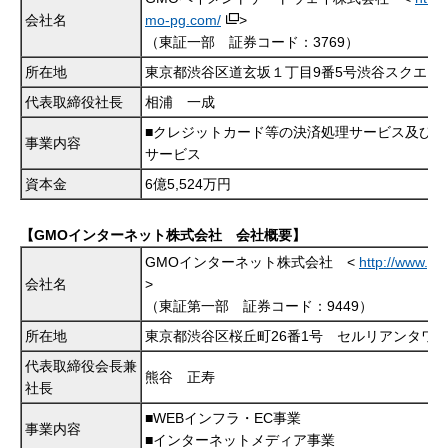
会社名
mo-pg.com/
>
（東証一部 証券コード：3769）
所在地
東京都渋谷区道玄坂１丁目9番5号渋谷スクエア
代表取締役社長
相浦 一成
■クレジットカード等の決済処理サービス及び付
事業内容
サービス
資本金
6億5,524万円
【GMOインターネット株式会社 会社概要】
GMOインターネット株式会社 <
http://www.gm
会社名
>
（東証第一部 証券コード：9449）
所在地
東京都渋谷区桜丘町26番1号 セルリアンタワ
代表取締役会長兼
熊谷 正寿
社長
■WEBインフラ・EC事業
事業内容
■インターネットメディア事業