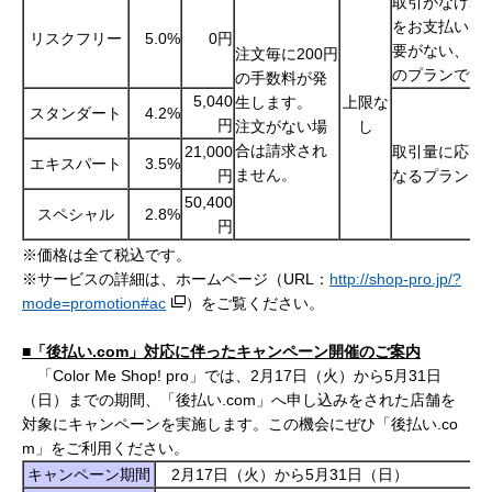
取引がなけれ
をお支払いい
リスクフリー
5.0%
0円
要がない、リ
注文毎に200円
のプランです
の手数料が発
5,040
生します。
上限な
スタンダート
4.2%
円
注文がない場
し
合は請求され
21,000
取引量に応じ
エキスパート
3.5%
ません。
円
なるプランで
50,400
スペシャル
2.8%
円
※価格は全て税込です。
※サービスの詳細は、ホームページ（URL：
http://shop-pro.jp/?
mode=promotion#ac
）をご覧ください。
■「後払い
.com
」対応に伴ったキャンペーン開催のご案内
「Color Me Shop! pro」では、2月17日（火）から5月31日
（日）までの期間、「後払い.com」へ申し込みをされた店舗を
対象にキャンペーンを実施します。この機会にぜひ「後払い.co
m」をご利用ください。
キャンペーン期間
2月17日（火）から5月31日（日）