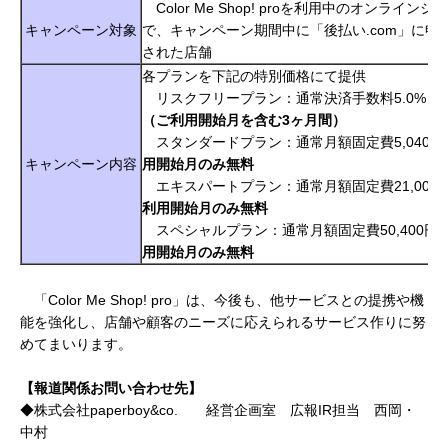
Color Me Shop! proを利用中のオンラインシ
キャンペーン対象
で、キャンペーン期間中に「後払い.com」に申
された店舗
各プランを下記の特別価格にて提供
リスクフリープラン：通常決済手数料5.0% ⇒
（ご利用開始月を含む
3
ヶ月間）
スタンダードプラン：通常月額固定費5,040円
キャンペーン内容
用開始月のみ無料
エキスパートプラン：通常月額固定費21,000
利用開始月のみ無料
スペシャルプラン：通常月額固定費50,400円 
用開始月のみ無料
「Color Me Shop! pro」は、今後も、他サービスとの提携や機
能を強化し、店舗や顧客のニーズに応えられるサービス作りに努
めてまいります。
【報道関係お問い合わせ先】
◆株式会社paperboy&co. 経営企画室 広報IR担当 西岡・
中村