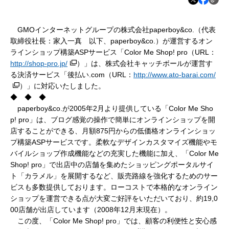
GMOインターネットグループの株式会社paperboy&co.（代表
取締役社長：家入一真 以下、paperboy&co.）が運営するオン
ラインショップ構築ASPサービス「Color Me Shop! pro（URL：
http://shop-pro.jp/
）」は、株式会社キャッチボールが運営す
る決済サービス「後払い.com（URL：
http://www.ato-barai.com/
）」に対応いたしました。
◆ ◆ ◆
paperboy&co.が2005年2月より提供している「Color Me Sho
p! pro」は、ブログ感覚の操作で簡単にオンラインショップを開
店することができる、月額875円からの低価格オンラインショッ
プ構築ASPサービスです。柔軟なデザインカスタマイズ機能やモ
バイルショップ作成機能などの充実した機能に加え、「Color Me
Shop! pro」で出店中の店舗を集めたショッピングポータルサイ
ト「カラメル」を展開するなど、販売路線を強化するためのサー
ビスも多数提供しております。ローコストで本格的なオンライン
ショップを運営できる点が大変ご好評をいただいており、約19,0
00店舗が出店しています（2008年12月末現在）。
この度、「Color Me Shop! pro」では、顧客の利便性と安心感