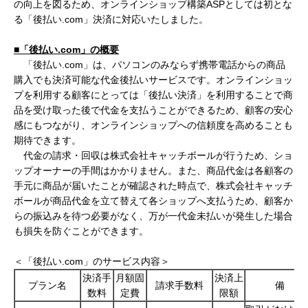
の向上を図るため、オンラインショップ構築ASPとしては初とな
る「後払い.com」決済に対応いたしました。
■「後払い
.com
」の概要
「後払い.com」は、パソコンのみならず携帯電話からの商品
購入でも決済可能な代金後払いサービスです。オンラインショッ
プを利用する顧客にとっては「後払い決済」を利用することで商
品を受け取った後で代金を支払うことができるため、顧客の安心
感にもつながり、オンラインショップへの信頼度を高めることも
期待できます。
代金の請求・回収は株式会社キャッチボールが行うため、ショ
ップオーナーの手間はかかりません。また、商品代金は各顧客の
手元に商品が届いたことが確認された時点で、株式会社キャッチ
ボールが商品代金を立て替えて各ショップへ支払うため、顧客か
らの振込みを待つ必要がなく、万が一代金未払いが発生した場合
も損失を防ぐことができます。
＜「後払い.com」のサービス内容＞
決済手
月額固
決済上
プラン名
請求手数料
備 
数料
定費
限額