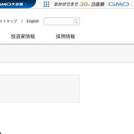
格付・社債情報
SDGsへの取り組み
IRニュース
暗号資産事業
株主優待
イトマップ
English
政府・自治体からの認定
取材のお申し込みについて
その他
投資家情報
採用情報