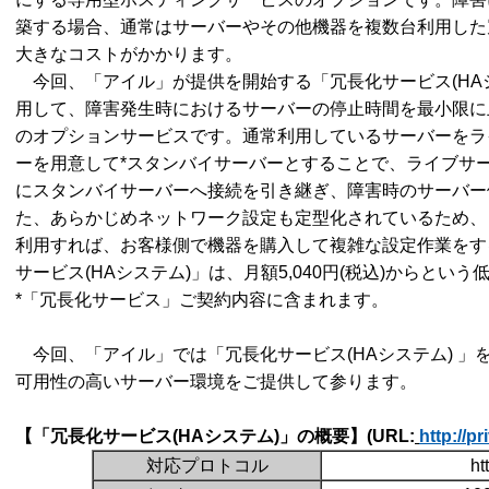
築する場合、通常はサーバーやその他機器を複数台利用した
大きなコストがかかります。
今回、「アイル」が提供を開始する「冗長化サービス(HAシ
用して、障害発生時におけるサーバーの停止時間を最小限に
のオプションサービスです。通常利用しているサーバーをラ
ーを用意して
*スタンバイサーバーとすることで、ライブサ
にスタンバイサーバーへ接続を引き継ぎ、障害時のサーバー
た、あらかじめネットワーク設定も定型化されているため、
利用すれば、お客様側で機器を購入して複雑な設定作業をす
サービス(HAシステム)」は、月額5,040円
(税込)からという
*「冗長化サービス」ご契約内容に含まれます。
今回、「アイル」では「冗長化サービス(HAシステム) 」
可用性の高いサーバー環境をご提供して参ります。
【「冗長化サービス(HA
システム)
」の概要】(URL:
http://pr
対応プロトコル
ht