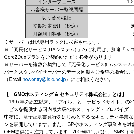
インターフェース
10
お客様サーバー監視間隔
切り替え/復旧
初期設定費用（税込）
5
月額利用料金（税込）
※サーバーはHA専用ラックに収容されます。
※「冗長化サービス(HAシステム) 」のご利用は、別途「
Core2Duoプランをご契約いただく必要があります。
※サーバーを複数台契約して「冗長化サービス(HAシステム
バーとスタンバイサーバーのデータ同期をご希望の場合は、
（Email:
newentry@isle.ne.jp
）にご相談ください。
【
「GMO
ホスティング
&
セキュリティ株式会社」とは
】
1997年の設立以来、「アイル」と「ラピッドサイト」の
ービスを提供する国内最大級のホスティング・プロバイダー
中核に、電子証明書発行をはじめとするセキュリティ事業な
ンを展開しています。また、ISPやホスティング事業者を対
OEM提供にも注力しています。2006年11月には、ISMS