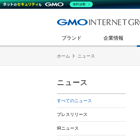
熊谷正寿が語るグループ成長戦
会社概要
無料診断
コミュニケーション
事業戦略
キャリア採用
すべてのニュース
インターネットインフラ事業
ダイバーシティ＆インクルージ
財務・業績
第二新卒採用
技術ブログ
インターネットセキュリティ事業
企業理念
ブランド
企業情報
ホーム
ニュース
ニュース
すべてのニュース
プレスリリース
IRニュース