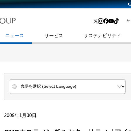
略・
よくあるご質問
渋谷フクラス入館方法
会社沿革
プレスリリース
インターネット広告・メディア事業
IR情報メール
サ
ョン
社史
セキュリティブログ
インターネット金融事業
コーポレート・アイデンティティ
ニュース
サービス
サステナビリティ
2009年1月30日