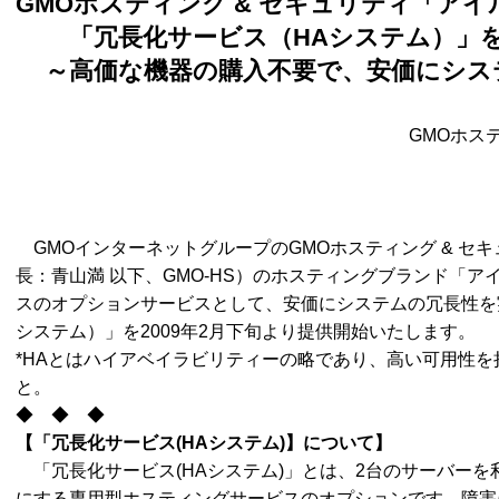
GMO
ホスティング
&
セキュリティ「アイ
「冗長化サービス（
HA
システム）」
～高価な機器の購入不要で、
安価にシス
GMOホステ
GMOインターネットグループのGMOホスティング & セ
長：青山満 以下、GMO-HS）のホスティングブランド「
スのオプションサービスとして、安価にシステムの冗長性を
システム）」を2009年2月下旬より提供開始いたします。
*HAとはハイアベイラビリティーの略であり、高い可用性
と。
◆ ◆ ◆
【「
冗長化サービス
(HA
システム
)
】について】
「冗長化サービス(HAシステム)」とは、2台のサーバー
にする専用型ホスティングサービスのオプションです。障害