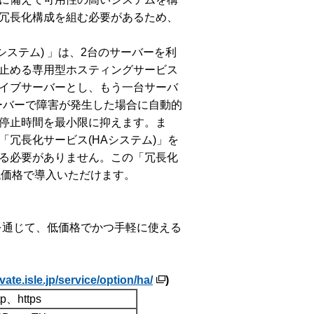
冗長化構成を組む必要があるため、
ステム) 」は、2台のサーバーを利
止める専用型ホスティングサービス
イブサーバーとし、もう一台サーバ
ーバーで障害が発生した場合に自動的
停止時間を最小限に抑えます。ま
「
冗長化サービス(HAシステム)」を
る必要がありません。この「冗長化
低価格で導入いただけます。
を通じて、低価格でかつ手軽に使える
ivate.isle.jp/service/option/ha/
)
tp、https