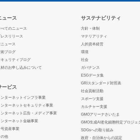
ニュース
サステナビリティ
すべてのニュース
方針・体制
プレスリリース
マテリアリティ
IRニュース
人的資本経営
技術ブログ
環境
セキュリティブログ
社会
取材のお申し込みについて
ガバナンス
ESGデータ集
GRIスタンダード対照表
サービス
社会貢献活動
インターネットインフラ事業
スポーツ支援
インターネットセキュリティ事業
カルチャー支援
インターネット広告・メディア事業
GMOアリーナさいたま
インターネット金融事業
GMO生成AI老化細胞特定プロジェ
暗号資産事業
SDGsへの取り組み
その他
政府・自治体からの認定