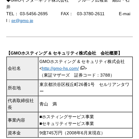
◆GMOインターネット株式会社 グループ広報室 細田・石
井
TEL：
03-5456-2695
FAX：
03-3780-2611
E-mai
l：
pr@gmo.jp
【GMOホスティング & セキュリティ株式会社 会社概要】
GMOホスティング & セキュリティ株式会社
会社名
<
http://gmo-hs.com/
>
（東証マザーズ 証券コード：3788）
東京都渋谷区桜丘町26番1号 セルリアンタワ
所在地
ー
代表取締役社
青山 満
長
■ホスティングサービス事業
事業内容
■セキュリティサービス事業
資本金
9億745万円（2008年6月末現在）