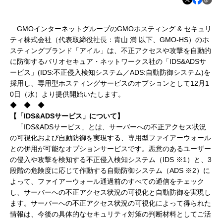
GMOインターネットグループのGMOホスティング & セキュリ
ティ株式会社（代表取締役社長：青山 満 以下、GMO-HS）のホ
スティングブランド「アイル」は、不正アクセスや攻撃を自動的
に防御するバリオセキュア・ネットワークス社の「IDS&ADSサ
ービス」(IDS:不正侵入検知システム／ADS:自動防御システム)を
採用し、専用型ホスティングサービスのオプションとして12月1
0日（水）より提供開始いたします。
◆ ◆ ◆
【「IDS&ADS
サービス」について】
「IDS&ADSサービス」とは、
サーバーへの不正アクセス状況
の可視化および自動防御を実現する、専用型ファイアーウォール
との併用が可能なオプションサービスです。悪意のあるユーザー
の侵入や攻撃を検知する不正侵入検知システム（
IDS ※1）と、3
段階の危険度に応じて作動する自動防御システム（ADS ※2）に
よって、ファイアーウォール通過前のすべての通信をチェック
し、サーバーへの不正アクセス状況の可視化と自動防御を実現し
ます。サーバーへの不正アクセス状況の可視化によって得られた
情報は、今後の
具体的なセキュリティ対策の判断材料としてご活