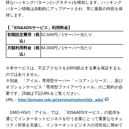
様なハッキングパターン(シグネチャ)を検知します。ハッキング
パターン情報は自動的にアップデートされ、常に最新の内容を保
持します。
【「IDS&ADS
サービス」利用料金
】
初期設定費用（税
52,500円／1サーバー当たり
込）
月額利用料金
（税
84,000円／1サーバー当たり
込）
※本サービスは、不正アクセスを100%防止する事を保証するも
のではありません。
※別途、「アイル」専用型サーバー「＜コア＞シリーズ」、及び
オプションサービス「専用型ファイアーウォール」のご契約が必
要です。詳細は下記URLをご覧ください。
URL：
http://private.isle.jp/service/option/ids_ads/
GMO-HSの「アイル」では、「IDS&ADSサービス」の提供を
通じてインターネットビジネスを行う企業にとって重要なセキュ
リティ対策を支援し、インターネットビジネスの活性化に努めて