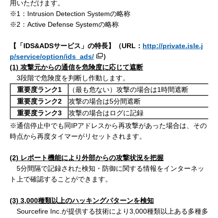
用いただけます。
※1：Intrusion Detection Systemの略称
※2：Active Defense Systemの略称
【「IDS&ADS
サービス」の特長】（URL
：
http://private.isle.j
p/service/option/ids_ads/
）
(1)
攻撃元からの通信を危険度に応じて遮断
3段階で危険度を判断し作動します。
重要度ランク1
（最も危ない）攻撃の場合は1時間遮断
重要度ランク2
攻撃の場合は5分間遮断
重要度ランク3
攻撃の場合はログに記録
※通信停止中でも同IPアドレスから再攻撃があった場合は、その
時点から再度タイマーがリセットされます。
(2)
レポート機能により外部からの攻撃状況を把握
5分間隔で記録された検知・防御に関する情報をインターネッ
ト上で確認することができます。
(3) 3,000
種類以上のハッキングパターンを検知
Sourcefire Inc.が提供する技術により3,000種類以上ある多種多